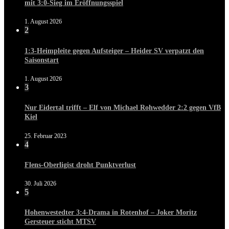
mit 3:0-Sieg im Eröffnungsspiel
1. August 2026
2
1:3-Heimpleite gegen Aufsteiger – Heider SV verpatzt den
Saisonstart
1. August 2026
3
Nur Eidertal trifft – Elf von Michael Rohwedder 2:2 gegen VfB
Kiel
25. Februar 2023
4
Flens-Oberligist droht Punktverlust
30. Juli 2026
5
Hohenwestedter 3:4-Drama in Rotenhof – Joker Moritz
Gersteuer sticht MTSV