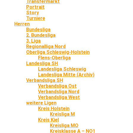
Transfermarkt
Portrait
Story
Turniere
Herren
Bundesliga
2. Bundesliga
3. Liga
Regionalliga Nord
Oberliga Schleswig-Holstein
Flens-Oberliga
Landesliga SH
Landesliga Schleswig
Landesliga Mitte (Archiv)
Verbandsliga SH
Verbandsliga Ost
Verbandsliga Nord
Verbandsliga West
weitere Ligen
Kreis Holstein
Kreisliga M
Kreis Kiel
Kreisliga MO
Kreisklasse A – NO1