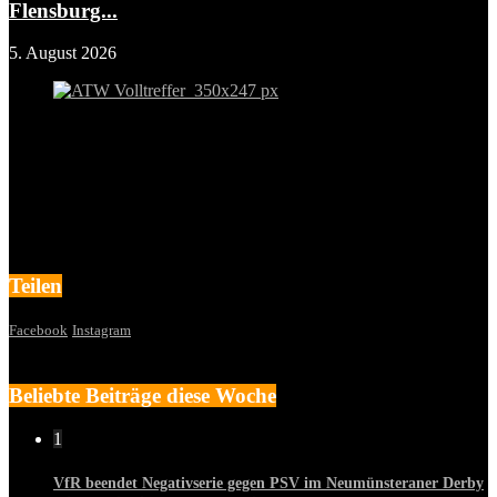
Flensburg...
5. August 2026
Teilen
Facebook
Instagram
Beliebte Beiträge diese Woche
1
VfR beendet Negativserie gegen PSV im Neumünsteraner Derby