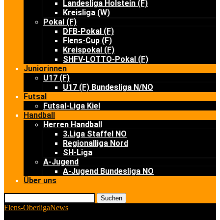
Landesliga Holstein (F)
Kreisliga (W)
Pokal (F)
DFB-Pokal (F)
Flens-Cup (F)
Kreispokal (F)
SHFV-LOTTO-Pokal (F)
Juniorinnen
U17 (F)
U17 (F) Bundesliga N/NO
Futsal
Futsal-Liga Kiel
Handball
Herren Handball
3.Liga Staffel NO
Regionalliga Nord
SH-Liga
A-Jugend
A-Jugend Bundesliga NO
Über uns
Suchen
Flens-Oberliga
News