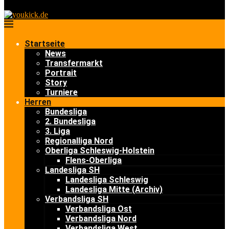
Startseite
News
Transfermarkt
Portrait
Story
Turniere
Herren
Bundesliga
2. Bundesliga
3. Liga
Regionalliga Nord
Oberliga Schleswig-Holstein
Flens-Oberliga
Landesliga SH
Landesliga Schleswig
Landesliga Mitte (Archiv)
Verbandsliga SH
Verbandsliga Ost
Verbandsliga Nord
Verbandsliga West