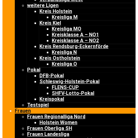
weitere Ligen
Kreis Holstein
Kreisliga M
Kreis Kiel
Kreisliga MO
Kreisklasse A – NO1
Kreisklasse A – NO2
Kreis Rendsburg-Eckernförde
Kreisliga N
Kreis Ostholstein
Kreisliga O
Pokal
DFB-Pokal
Schleswig-Holstein-Pokal
FLENS-CUP
SHFV-Lotto-Pokal
Kreispokal
Testspiel
Frauen
Frauen Regionalliga Nord
Holstein Women
Frauen Oberliga SH
Frauen Landesliga