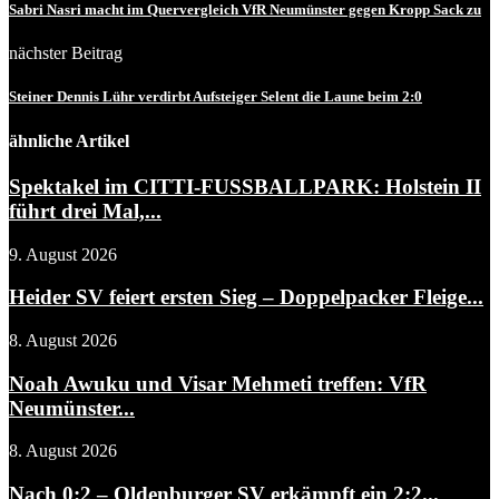
Sabri Nasri macht im Quervergleich VfR Neumünster gegen Kropp Sack zu
nächster Beitrag
Steiner Dennis Lühr verdirbt Aufsteiger Selent die Laune beim 2:0
ähnliche Artikel
Spektakel im CITTI-FUSSBALLPARK: Holstein II
führt drei Mal,...
9. August 2026
Heider SV feiert ersten Sieg – Doppelpacker Fleige...
8. August 2026
Noah Awuku und Visar Mehmeti treffen: VfR
Neumünster...
8. August 2026
Nach 0:2 – Oldenburger SV erkämpft ein 2:2...