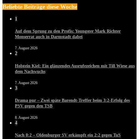
Beliebte Beiträge diese Woche
1
Auf dem Sprung zu den Profis: Youngster Mark Richter
Monserrat auch in Darmstadt dabei
7. August 2026
2
Holstein Kiel: Ein glänzendes Ausrufezeichen mit Till Wiese aus
dem Nachwuchs
7. August 2026
3
Drama pur – Zwei späte Barendt-Treffer beim 3:2-Erfolg des
PSV gegen den TSB
8. August 2026
4
Nach 0:2 – Oldenburger SV erkämpft ein 2:2 gegen TuS