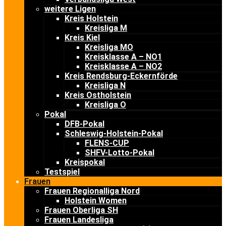
weitere Ligen
Kreis Holstein
Kreisliga M
Kreis Kiel
Kreisliga MO
Kreisklasse A – NO1
Kreisklasse A – NO2
Kreis Rendsburg-Eckernförde
Kreisliga N
Kreis Ostholstein
Kreisliga O
Pokal
DFB-Pokal
Schleswig-Holstein-Pokal
FLENS-CUP
SHFV-Lotto-Pokal
Kreispokal
Testspiel
Frauen
Frauen Regionalliga Nord
Holstein Women
Frauen Oberliga SH
Frauen Landesliga