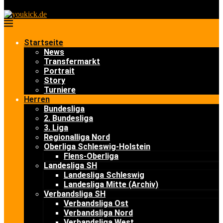
Startseite
News
Transfermarkt
Portrait
Story
Turniere
Herren
Bundesliga
2. Bundesliga
3. Liga
Regionalliga Nord
Oberliga Schleswig-Holstein
Flens-Oberliga
Landesliga SH
Landesliga Schleswig
Landesliga Mitte (Archiv)
Verbandsliga SH
Verbandsliga Ost
Verbandsliga Nord
Verbandsliga West