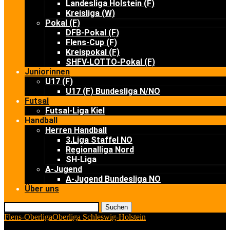
Landesliga Holstein (F)
Kreisliga (W)
Pokal (F)
DFB-Pokal (F)
Flens-Cup (F)
Kreispokal (F)
SHFV-LOTTO-Pokal (F)
Juniorinnen
U17 (F)
U17 (F) Bundesliga N/NO
Futsal
Futsal-Liga Kiel
Handball
Herren Handball
3.Liga Staffel NO
Regionalliga Nord
SH-Liga
A-Jugend
A-Jugend Bundesliga NO
Über uns
Suchen
Flens-Oberliga
Oberliga Schleswig-Holstein