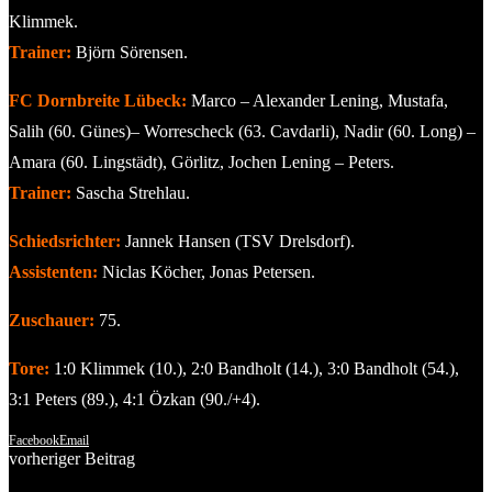
Klimmek.
Trainer:
Björn Sörensen.
FC Dornbreite Lübeck:
Marco – Alexander Lening, Mustafa,
Salih (60. Günes)– Worrescheck (63. Cavdarli), Nadir (60. Long) –
Amara (60. Lingstädt), Görlitz, Jochen Lening – Peters.
Trainer:
Sascha Strehlau.
Schiedsrichter:
Jannek Hansen (TSV Drelsdorf).
Assistenten:
Niclas Köcher, Jonas Petersen.
Zuschauer:
75.
Tore:
1:0 Klimmek (10.), 2:0 Bandholt (14.), 3:0 Bandholt (54.),
3:1 Peters (89.), 4:1 Özkan (90./+4).
Facebook
Email
vorheriger Beitrag