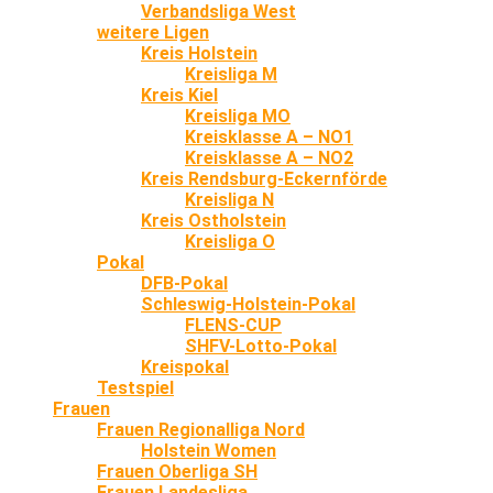
Verbandsliga West
weitere Ligen
Kreis Holstein
Kreisliga M
Kreis Kiel
Kreisliga MO
Kreisklasse A – NO1
Kreisklasse A – NO2
Kreis Rendsburg-Eckernförde
Kreisliga N
Kreis Ostholstein
Kreisliga O
Pokal
DFB-Pokal
Schleswig-Holstein-Pokal
FLENS-CUP
SHFV-Lotto-Pokal
Kreispokal
Testspiel
Frauen
Frauen Regionalliga Nord
Holstein Women
Frauen Oberliga SH
Frauen Landesliga