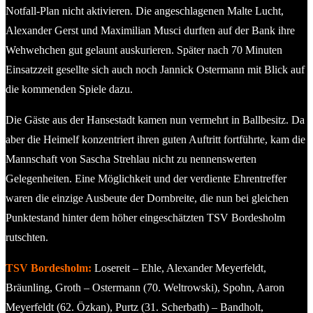
Notfall-Plan nicht aktivieren. Die angeschlagenen Malte Lucht,
Alexander Gerst und Maximilian Musci durften auf der Bank ihre
Wehwehchen gut gelaunt auskurieren. Später nach 70 Minuten
Einsatzzeit gesellte sich auch noch Jannick Ostermann mit Blick auf
die kommenden Spiele dazu.
Die Gäste aus der Hansestadt kamen nun vermehrt in Ballbesitz. Da
aber die Heimelf konzentriert ihren guten Auftritt fortführte, kam die
Mannschaft von Sascha Strehlau nicht zu nennenswerten
Gelegenheiten. Eine Möglichkeit und der verdiente Ehrentreffer
waren die einzige Ausbeute der Dornbreite, die nun bei gleichen
Punktestand hinter dem höher eingeschätzten TSV Bordesholm
rutschten.
TSV Bordesholm:
Losereit – Ehle, Alexander Meyerfeldt,
Bräunling, Groth – Ostermann (70. Weltrowski), Spohn, Aaron
Meyerfeldt (62. Özkan), Purtz (31. Scherbath) – Bandholt,