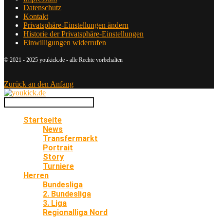
Datenschutz
Kontakt
Privatsphäre-Einstellungen ändern
Historie der Privatsphäre-Einstellungen
Einwilligungen widerrufen
© 2021 - 2025 youkick.de - alle Rechte vorbehalten
Zurück an den Anfang
Startseite
News
Transfermarkt
Portrait
Story
Turniere
Herren
Bundesliga
2. Bundesliga
3. Liga
Regionalliga Nord