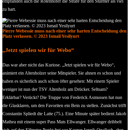
empfanden auch die Rotenhofer die Strafe für den Stürmer als viel
zu hart.
Pierre Webessie muss nach einer sehr harten Entscheidung den
Platz verlassen. © 2023 Ismail Yesilyurt
„Jetzt spielen wir für Webo“
Das war aber nicht das Kuriose. „Jetzt spielen wir für Webo“,
animiert ein Altenholzer seine Mitspieler. Sie ahnen es schon und
haben es sicherlich auch schon öfter gesehen: Mit einem Spieler
weniger ist nun der TSV Altenholz am Drücker. Seltsam?
Erklärbar? Verückt? Die Truppe von Frederick Asmussen hat nun
die Glasklaren, um den Favoriten ein Bein zu stellen. Zunächst trifft
Constantin Spliedt die Latte (75.). Eine Minute später bedient Jakob
Mathea mit einem super Pass Mats Ellwanger. Ellwanger dribbelt
sich auf den Elfmeter-Punkt frei vor Keeper Jannik Opallach, aber