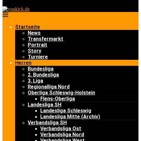
Startseite
News
Transfermarkt
Portrait
Story
Turniere
Herren
Bundesliga
2. Bundesliga
3. Liga
Regionalliga Nord
Oberliga Schleswig-Holstein
Flens-Oberliga
Landesliga SH
Landesliga Schleswig
Landesliga Mitte (Archiv)
Verbandsliga SH
Verbandsliga Ost
Verbandsliga Nord
Verbandsliga West