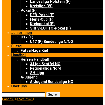
Landesliga Holstein (F)
Kreisliga (W)
Pokal (F)
DFB-Pokal (F)
Flens-Cup (F)
Kreispokal (F)
SHFV-LOTTO-Pokal (F)
Juniorinnen
U17 (F)
U17 (F) Bundesliga N/NO
Futsal
Futsal-Liga Kiel
Handball
Herren Handball
3.Liga Staffel NO
Regionalliga Nord
SH-Liga
A-Jugend
A-Jugend Bundesliga NO
Über uns
Suchen
Landesliga Schleswig