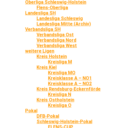
Oberliga Schleswig-Holstein
Flens-Oberliga
Landesliga SH
Landesliga Schleswig
Landesliga Mitte (Archiv)
Verbandsliga SH
Verbandsliga Ost
Verbandsliga Nord
Verbandsliga West
weitere Ligen
Kreis Holstein
Kreisliga M
Kreis Kiel
Kreisliga MO
Kreisklasse A – NO1
Kreisklasse A – NO2
Kreis Rendsburg-Eckernförde
Kreisliga N
Kreis Ostholstein
Kreisliga O
Pokal
DFB-Pokal
Schleswig-Holstein-Pokal
FLENS-CUP