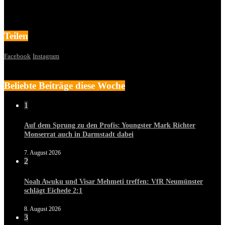
Teilen
Facebook
Instagram
Beliebte Beiträge diese Woche
1
Auf dem Sprung zu den Profis: Youngster Mark Richter
Monserrat auch in Darmstadt dabei
7. August 2026
2
Noah Awuku und Visar Mehmeti treffen: VfR Neumünster
schlägt Eichede 2:1
8. August 2026
3