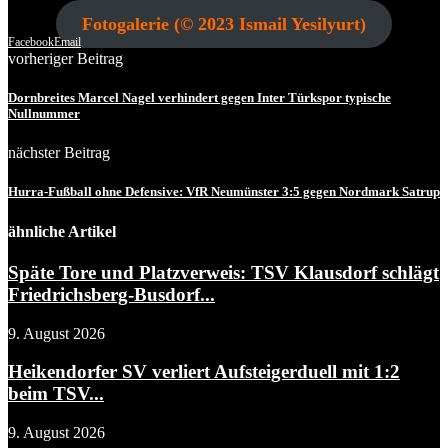
Fotogalerie (© 2023 Ismail Yesilyurt)
Facebook
Email
vorheriger Beitrag
Dornbreites Marcel Nagel verhindert gegen Inter Türkspor typische
Nullnummer
nächster Beitrag
Hurra-Fußball ohne Defensive: VfR Neumünster 3:5 gegen Nordmark Satrup
ähnliche Artikel
Späte Tore und Platzverweis: TSV Klausdorf schlägt
Friedrichsberg-Busdorf...
9. August 2026
Heikendorfer SV verliert Aufsteigerduell mit 1:2
beim TSV...
9. August 2026