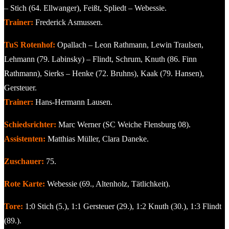
– Stich (64. Ellwanger), Feißt, Spliedt – Webessie.
Trainer:
Frederick Asmussen.
TuS Rotenhof:
Opallach – Leon Rathmann, Lewin Traulsen,
Lehmann (79. Labinsky) – Flindt, Schrum, Knuth (86. Finn
Rathmann), Sierks – Henke (72. Bruhns), Kaak (79. Hansen),
Gersteuer.
Trainer:
Hans-Hermann Lausen.
Schiedsrichter:
Marc Werner (SC Weiche Flensburg 08).
Assistenten:
Matthias Müller, Clara Daneke.
Zuschauer:
75.
Rote Karte:
Webessie (69., Altenholz, Tätlichkeit).
Tore:
1:0 Stich (5.), 1:1 Gersteuer (29.), 1:2 Knuth (30.), 1:3 Flindt
(89.).