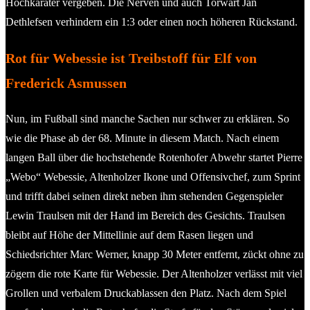
Hochkaräter vergeben. Die Nerven und auch Torwart Jan
Dethlefsen verhindern ein 1:3 oder einen noch höheren Rückstand.
Rot für Webessie ist Treibstoff für Elf von
Frederick Asmussen
Nun, im Fußball sind manche Sachen nur schwer zu erklären. So
wie die Phase ab der 68. Minute in diesem Match. Nach einem
langen Ball über die hochstehende Rotenhofer Abwehr startet Pierre
„Webo“ Webessie, Altenholzer Ikone und Offensivchef, zum Sprint
und trifft dabei seinen direkt neben ihm stehenden Gegenspieler
Lewin Traulsen mit der Hand im Bereich des Gesichts. Traulsen
bleibt auf Höhe der Mittellinie auf dem Rasen liegen und
Schiedsrichter Marc Werner, knapp 30 Meter entfernt, zückt ohne zu
zögern die rote Karte für Webessie. Der Altenholzer verlässt mit viel
Grollen und verbalem Druckablassen den Platz. Nach dem Spiel