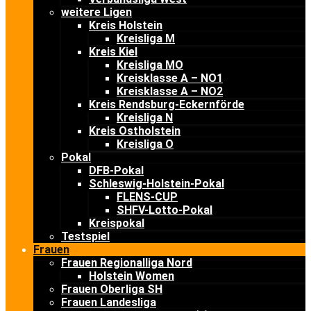
weitere Ligen
Kreis Holstein
Kreisliga M
Kreis Kiel
Kreisliga MO
Kreisklasse A – NO1
Kreisklasse A – NO2
Kreis Rendsburg-Eckernförde
Kreisliga N
Kreis Ostholstein
Kreisliga O
Pokal
DFB-Pokal
Schleswig-Holstein-Pokal
FLENS-CUP
SHFV-Lotto-Pokal
Kreispokal
Testspiel
Frauen
Frauen Regionalliga Nord
Holstein Women
Frauen Oberliga SH
Frauen Landesliga