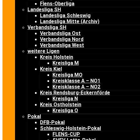
Flens-Oberliga
Landesliga SH
Landesliga Schleswig
Landesliga Mitte (Archiv)
Verbandsliga SH
Verbandsliga Ost
Verbandsliga Nord
Verbandsliga West
weitere Ligen
Kreis Holstein
Kreisliga M
Kreis Kiel
Kreisliga MO
Kreisklasse A – NO1
Kreisklasse A – NO2
Kreis Rendsburg-Eckernförde
Kreisliga N
Kreis Ostholstein
Kreisliga O
Pokal
DFB-Pokal
Schleswig-Holstein-Pokal
FLENS-CUP