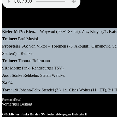
Thomas Bohrmann (Trainer Probsteier SG)
Kieler MTV:
Klenz – Woywod (90.+1 Szillat), Zils, Kluge (71. Kais
Trainer:
Paul Musiol.
Probsteier SG:
von Viktor – Töremen (73. Akbulut), Osmanovic, Sc
Steffen)) – Reinke.
Trainer:
Thomas Bohrmann.
SR:
Moritz Fink (Rendsburger TSV).
Ass.:
Sönke Rehbehn, Stefan Wätcke.
Z.:
94.
Tore:
1:0 Johann-Felix Stendel (3.), 1:1 Claas Wolter (11., ET), 2:1
Facebook
Email
vorheriger Beitrag
Glücklicher Punkt für den SV Todesfelde gegen Holstein II