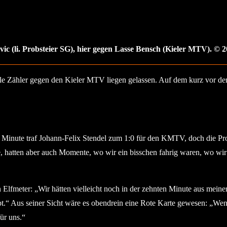
c (li. Probsteier SG), hier gegen Lasse Bensch (Kieler MTV). © 20
le Zähler gegen den Kieler MTV liegen gelassen. Auf dem kurz vor de
3. Minute traf Johann-Felix Stendel zum 1:0 für den KMTV, doch die Pro
e, hatten aber auch Momente, wo wir ein bisschen fahrig waren, wo w
lfmeter: „Wir hätten vielleicht noch in der zehnten Minute aus meiner
ippt.“ Aus seiner Sicht wäre es obendrein eine Rote Karte gewesen: „Wen
ür uns.“