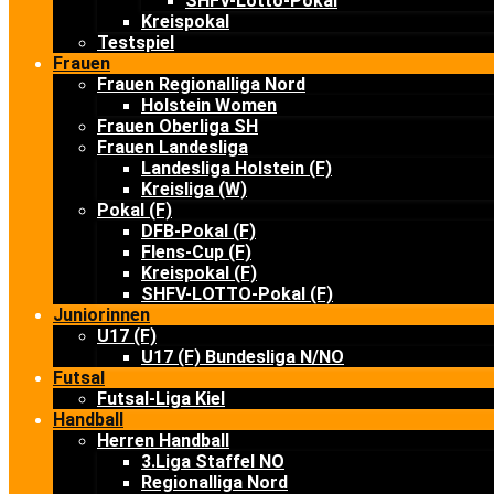
SHFV-Lotto-Pokal
Kreispokal
Testspiel
Frauen
Frauen Regionalliga Nord
Holstein Women
Frauen Oberliga SH
Frauen Landesliga
Landesliga Holstein (F)
Kreisliga (W)
Pokal (F)
DFB-Pokal (F)
Flens-Cup (F)
Kreispokal (F)
SHFV-LOTTO-Pokal (F)
Juniorinnen
U17 (F)
U17 (F) Bundesliga N/NO
Futsal
Futsal-Liga Kiel
Handball
Herren Handball
3.Liga Staffel NO
Regionalliga Nord