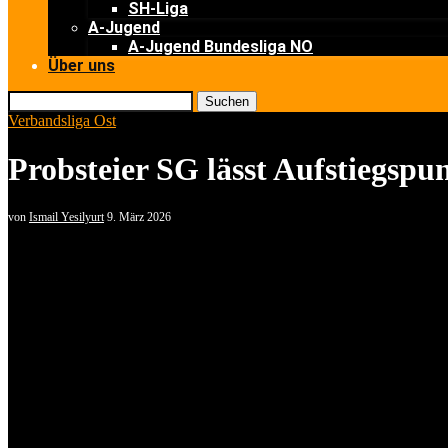
SH-Liga
A-Jugend
A-Jugend Bundesliga NO
Über uns
Suchen
Verbandsliga Ost
Probsteier SG lässt Aufstiegs
von
Ismail Yesilyurt
9. März 2026