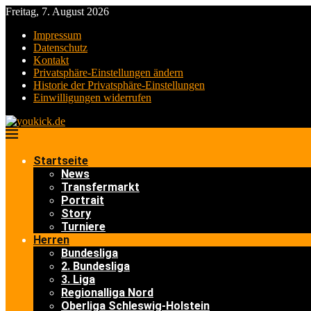
Freitag, 7. August 2026
Impressum
Datenschutz
Kontakt
Privatsphäre-Einstellungen ändern
Historie der Privatsphäre-Einstellungen
Einwilligungen widerrufen
Startseite
News
Transfermarkt
Portrait
Story
Turniere
Herren
Bundesliga
2. Bundesliga
3. Liga
Regionalliga Nord
Oberliga Schleswig-Holstein