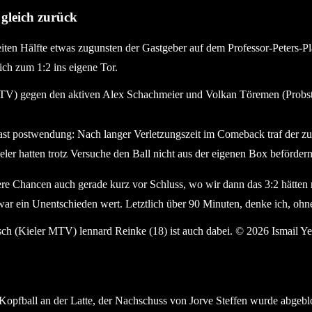
gleich zurück
eiten Hälfte etwas zugunsten der Gastgeber auf dem Professor-Peters-P
h zum 1:2 ins eigene Tor.
r MTV) gegen den aktiven Alex Schachmeier und Volkan Töremen (P
ast postwendung: Nach langer Verletzungszeit im Comeback traf der zu
eler hatten trotz Versuche den Ball nicht aus der eigenen Box beförder
sere Chancen auch gerade kurz vor Schluss, wo wir dann das 3:2 hätten
 war ein Unentschieden wert. Letztlich über 90 Minuten, denke ich, ohn
sch (Kieler MTV) Lennard Reinke (18) ist auch dabei. © 2026 Ism
opfball an der Latte, der Nachschuss von Jorve Steffen wurde abgeblo