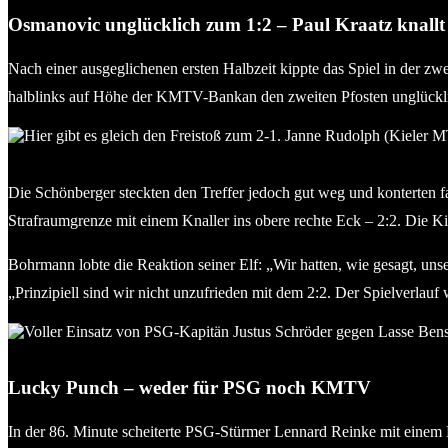
Osmanovic unglücklich zum 1:2 – Paul Kraatz knallt 
Nach einer ausgeglichenen ersten Halbzeit kippte das Spiel in der zw
halblinks auf Höhe der KMTV-Bankan den zweiten Pfosten unglücklic
Hier gibt es gleich den Freistoß zum 2-1. Janne Rudolph (Kiele
Die Schönberger steckten den Treffer jedoch gut weg und konterten f
Strafraumgrenze mit einem Knaller ins obere rechte Eck – 2:2. Die Ki
Bohrmann lobte die Reaktion seiner Elf: „Wir hatten, wie gesagt, un
„Prinzipiell sind wir nicht unzufrieden mit dem 2:2. Der Spielverlauf
Voller Einsatz von PSG-Kapitän Justus Schröder gegen Lasse Ben
Lucky Punch – weder für PSG noch KMTV
In der 86. Minute scheiterte PSG-Stürmer Lennard Reinke mit einem K