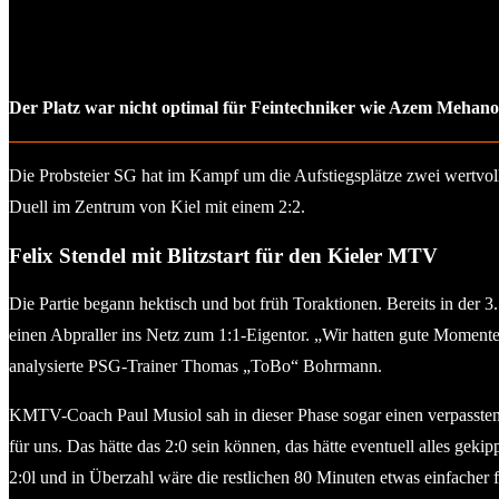
Der Platz war nicht optimal für Feintechniker wie Azem Mehanovi
Die Probsteier SG hat im Kampf um die Aufstiegsplätze zwei wertvol
Duell im Zentrum von Kiel mit einem 2:2.
Felix Stendel mit Blitzstart für den Kieler MTV
Die Partie begann hektisch und bot früh Toraktionen. Bereits in der 
einen Abpraller ins Netz zum 1:1-Eigentor. „Wir hatten gute Moment
analysierte PSG-Trainer Thomas „ToBo“ Bohrmann.
KMTV-Coach Paul Musiol sah in dieser Phase sogar einen verpassten E
für uns. Das hätte das 2:0 sein können, das hätte eventuell alles gek
2:0l und in Überzahl wäre die restlichen 80 Minuten etwas einfacher f