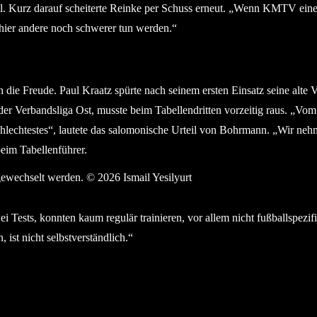
Kurz darauf scheiterte Reinke per Schuss erneut. „Wenn KMTV einen Ti
hier andere noch schwerer tun werden.“
 die Freude. Paul Kraatz spürte nach seinem ersten Einsatz seine alt
 der Verbandsliga Ost, musste beim Tabellendritten vorzeitig raus. „
schlechtestes“, lautete das salomonische Urteil von Bohrmann. „Wir ne
beim Tabellenführer.
sgewechselt werden. © 2026 Ismail Yesilyurt
ei Tests, konnten kaum regulär trainieren, vor allem nicht fußballspezi
 ist nicht selbstverständlich.“