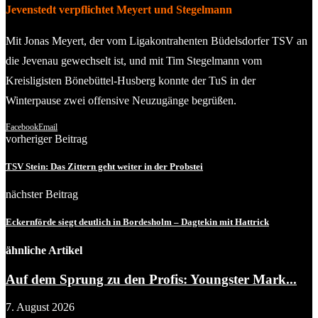
Jevenstedt verpflichtet Meyert und Stegelmann
Mit Jonas Meyert, der vom Ligakontrahenten Büdelsdorfer TSV an
die Jevenau gewechselt ist, und mit Tim Stegelmann vom
Kreisligisten Bönebüttel-Husberg konnte der TuS in der
Winterpause zwei offensive Neuzugänge begrüßen.
Facebook
Email
vorheriger Beitrag
TSV Stein: Das Zittern geht weiter in der Probstei
nächster Beitrag
Eckernförde siegt deutlich in Bordesholm – Dagtekin mit Hattrick
ähnliche Artikel
Auf dem Sprung zu den Profis: Youngster Mark...
7. August 2026