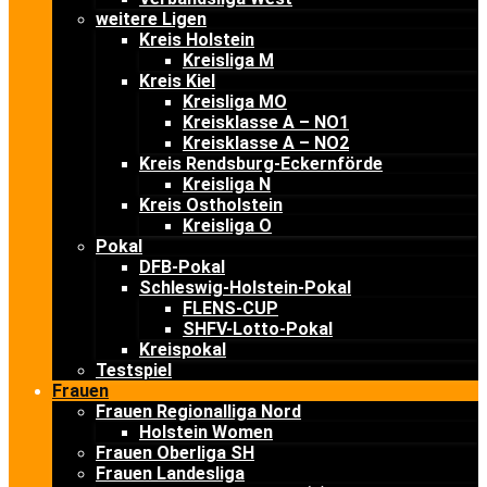
weitere Ligen
Kreis Holstein
Kreisliga M
Kreis Kiel
Kreisliga MO
Kreisklasse A – NO1
Kreisklasse A – NO2
Kreis Rendsburg-Eckernförde
Kreisliga N
Kreis Ostholstein
Kreisliga O
Pokal
DFB-Pokal
Schleswig-Holstein-Pokal
FLENS-CUP
SHFV-Lotto-Pokal
Kreispokal
Testspiel
Frauen
Frauen Regionalliga Nord
Holstein Women
Frauen Oberliga SH
Frauen Landesliga