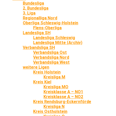
Bundesliga
2. Bundesliga
3. Liga
Regionalliga Nord
Oberliga Schleswig-Holstein
Flens-Oberliga
Landesliga SH
Landesliga Schleswig
Landesliga Mitte (Archiv)
Verbandsliga SH
Verbandsliga Ost
Verbandsliga Nord
Verbandsliga West
weitere Ligen
Kreis Holstein
Kreisliga M
Kreis Kiel
Kreisliga MO
Kreisklasse A – NO1
Kreisklasse A – NO2
Kreis Rendsburg-Eckernförde
Kreisliga N
Kreis Ostholstein