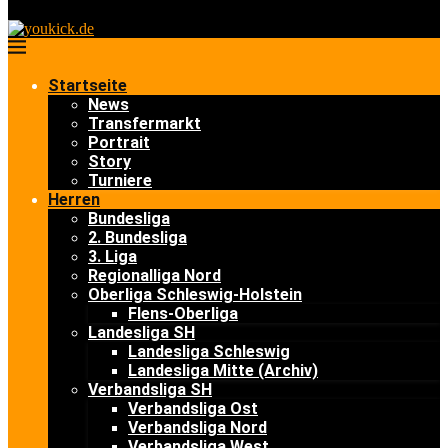
Startseite
News
Transfermarkt
Portrait
Story
Turniere
Herren
Bundesliga
2. Bundesliga
3. Liga
Regionalliga Nord
Oberliga Schleswig-Holstein
Flens-Oberliga
Landesliga SH
Landesliga Schleswig
Landesliga Mitte (Archiv)
Verbandsliga SH
Verbandsliga Ost
Verbandsliga Nord
Verbandsliga West