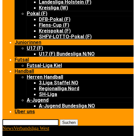
Landesliga Holstein (F)
Kreisliga (W)
Pokal (F)
DFB-Pokal (F)
Flens-Cup (F)
Kreispokal (F)
SHFV-LOTTO-Pokal (F)
Juniorinnen
U17 (F)
U17 (F) Bundesliga N/NO
Futsal
Futsal-Liga Kiel
Handball
Herren Handball
3.Liga Staffel NO
Regionalliga Nord
SH-Liga
A-Jugend
A-Jugend Bundesliga NO
Über uns
Suchen
News
Verbandsliga West