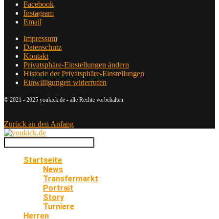
Facebook
Instagram
Email
Impressum
Datenschutz
Kontakt
Privatsphäre-Einstellungen ändern
Historie der Privatsphäre-Einstellungen
Einwilligungen widerrufen
© 2021 - 2025 youkick.de - alle Rechte vorbehalten
Zurück an den Anfang
Startseite
News
Transfermarkt
Portrait
Story
Turniere
Herren