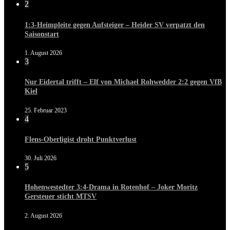
2
1:3-Heimpleite gegen Aufsteiger – Heider SV verpatzt den
Saisonstart
1. August 2026
3
Nur Eidertal trifft – Elf von Michael Rohwedder 2:2 gegen VfB
Kiel
25. Februar 2023
4
Flens-Oberligist droht Punktverlust
30. Juli 2026
5
Hohenwestedter 3:4-Drama in Rotenhof – Joker Moritz
Gersteuer sticht MTSV
2. August 2026