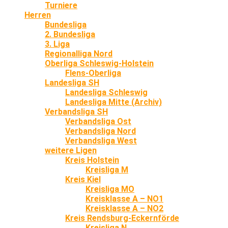
Turniere
Herren
Bundesliga
2. Bundesliga
3. Liga
Regionalliga Nord
Oberliga Schleswig-Holstein
Flens-Oberliga
Landesliga SH
Landesliga Schleswig
Landesliga Mitte (Archiv)
Verbandsliga SH
Verbandsliga Ost
Verbandsliga Nord
Verbandsliga West
weitere Ligen
Kreis Holstein
Kreisliga M
Kreis Kiel
Kreisliga MO
Kreisklasse A – NO1
Kreisklasse A – NO2
Kreis Rendsburg-Eckernförde
Kreisliga N