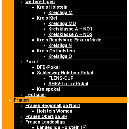
weitere Ligen
Kreis Holstein
Kreisliga M
Kreis Kiel
Kreisliga MO
Kreisklasse A – NO1
Kreisklasse A – NO2
Kreis Rendsburg-Eckernförde
Kreisliga N
Kreis Ostholstein
Kreisliga O
Pokal
DFB-Pokal
Schleswig-Holstein-Pokal
FLENS-CUP
SHFV-Lotto-Pokal
Kreispokal
Testspiel
Frauen
Frauen Regionalliga Nord
Holstein Women
Frauen Oberliga SH
Frauen Landesliga
Landesliga Holstein (F)