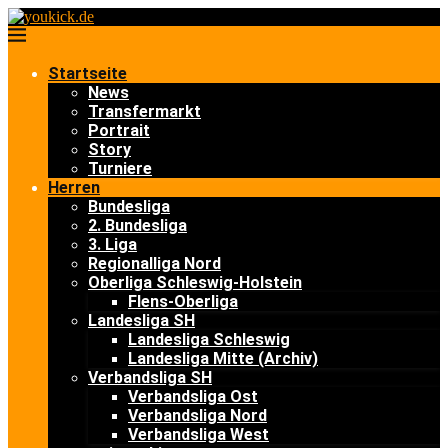
Startseite
News
Transfermarkt
Portrait
Story
Turniere
Herren
Bundesliga
2. Bundesliga
3. Liga
Regionalliga Nord
Oberliga Schleswig-Holstein
Flens-Oberliga
Landesliga SH
Landesliga Schleswig
Landesliga Mitte (Archiv)
Verbandsliga SH
Verbandsliga Ost
Verbandsliga Nord
Verbandsliga West