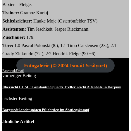
Baxter – Fleige.
Trainer:
Gramoz Kurtaj.
Schiedsrichter:
Hauke Moje (Osterrönfelder TSV).
Assistenten:
Tim Jeschkeit, Jesper Rieckmann.
Zuschauer:
179.
Tore:
1:0 Pascal Polonski (8.), 1:1 Timo Carstensen (23.), 2:1
Grady Zinkondo (72.), 2:2 Hendrik Fleige (90.+6).
Fotogalerie (© 2024 Ismail Yesilyurt)
Facebook
Email
vorheriger Beitrag
Übersicht LL SL: Constantin Spliedts Treffer reicht Altenholz in Dörpum
nächster Beitrag
Bargstedt landet späten Pflichtsieg im Abstiegskampf
ähnliche Artikel