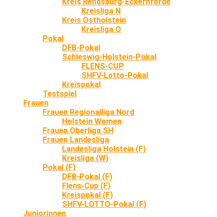
Kreis Rendsburg-Eckernförde
Kreisliga N
Kreis Ostholstein
Kreisliga O
Pokal
DFB-Pokal
Schleswig-Holstein-Pokal
FLENS-CUP
SHFV-Lotto-Pokal
Kreispokal
Testspiel
Frauen
Frauen Regionalliga Nord
Holstein Women
Frauen Oberliga SH
Frauen Landesliga
Landesliga Holstein (F)
Kreisliga (W)
Pokal (F)
DFB-Pokal (F)
Flens-Cup (F)
Kreispokal (F)
SHFV-LOTTO-Pokal (F)
Juniorinnen