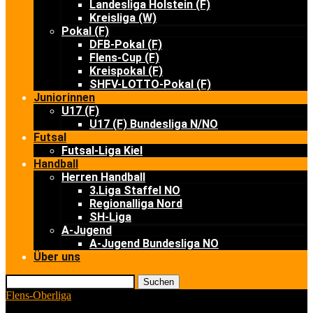
Landesliga Holstein (F)
Kreisliga (W)
Pokal (F)
DFB-Pokal (F)
Flens-Cup (F)
Kreispokal (F)
SHFV-LOTTO-Pokal (F)
Juniorinnen
U17 (F)
U17 (F) Bundesliga N/NO
Futsal
Futsal-Liga Kiel
Handball
Herren Handball
3.Liga Staffel NO
Regionalliga Nord
SH-Liga
A-Jugend
A-Jugend Bundesliga NO
Über uns
Suchen
Flens-Oberliga