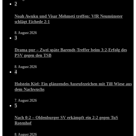
2
Noah Awuku und Visar Mehmeti treffen: VfR Neumünster
schlägt Eichede 2:1
8. August 2026
3
Drama pur – Zwei späte Barendt-Treffer beim 3:2-Erfolg des
PSV gegen den TSB
8. August 2026
4
Holstein Kiel: Ein glänzendes Ausrufezeichen mit Till Wiese aus
dem Nachwuchs
7. August 2026
5
Nach 0:2 – Oldenburger SV erkämpft ein 2:2 gegen TuS
Rotenhof
8. August 2026