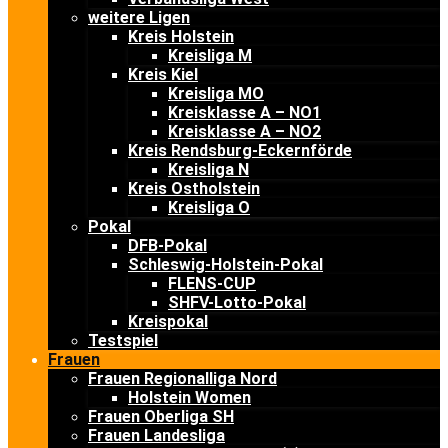
weitere Ligen
Kreis Holstein
Kreisliga M
Kreis Kiel
Kreisliga MO
Kreisklasse A – NO1
Kreisklasse A – NO2
Kreis Rendsburg-Eckernförde
Kreisliga N
Kreis Ostholstein
Kreisliga O
Pokal
DFB-Pokal
Schleswig-Holstein-Pokal
FLENS-CUP
SHFV-Lotto-Pokal
Kreispokal
Testspiel
Frauen
Frauen Regionalliga Nord
Holstein Women
Frauen Oberliga SH
Frauen Landesliga