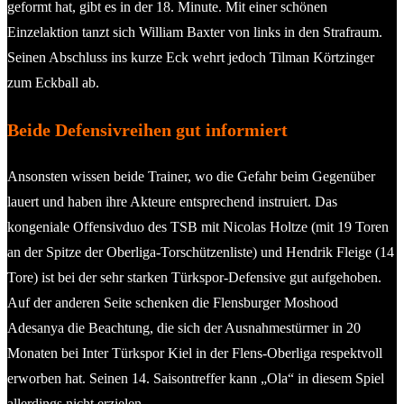
geformt hat, gibt es in der 18. Minute. Mit einer schönen
Einzelaktion tanzt sich William Baxter von links in den Strafraum.
Seinen Abschluss ins kurze Eck wehrt jedoch Tilman Körtzinger
zum Eckball ab.
Beide Defensivreihen gut informiert
Ansonsten wissen beide Trainer, wo die Gefahr beim Gegenüber
lauert und haben ihre Akteure entsprechend instruiert. Das
kongeniale Offensivduo des TSB mit Nicolas Holtze (mit 19 Toren
an der Spitze der Oberliga-Torschützenliste) und Hendrik Fleige (14
Tore) ist bei der sehr starken Türkspor-Defensive gut aufgehoben.
Auf der anderen Seite schenken die Flensburger Moshood
Adesanya die Beachtung, die sich der Ausnahmestürmer in 20
Monaten bei Inter Türkspor Kiel in der Flens-Oberliga respektvoll
erworben hat. Seinen 14. Saisontreffer kann „Ola“ in diesem Spiel
allerdings nicht erzielen.