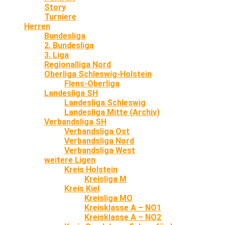
Story
Turniere
Herren
Bundesliga
2. Bundesliga
3. Liga
Regionalliga Nord
Oberliga Schleswig-Holstein
Flens-Oberliga
Landesliga SH
Landesliga Schleswig
Landesliga Mitte (Archiv)
Verbandsliga SH
Verbandsliga Ost
Verbandsliga Nord
Verbandsliga West
weitere Ligen
Kreis Holstein
Kreisliga M
Kreis Kiel
Kreisliga MO
Kreisklasse A – NO1
Kreisklasse A – NO2