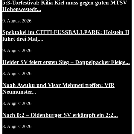
5:3-Torfestival: Kilia Kiel muss gegen guten MTSV
Hohenwestedt...
9. August 2026
Spektakel im CITTI-FUSSBALLPARK: Holstein II
führt drei Mal,...
9. August 2026
Heider SV feiert ersten Sieg – Doppelpacker Fleige...
8. August 2026
Noah Awuku und Visar Mehmeti treffen: VfR
Neumünster...
8. August 2026
Nach 0:2 – Oldenburger SV erkämpft ein 2:2...
8. August 2026