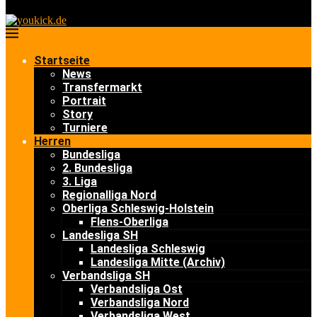
Startseite
News
Transfermarkt
Portrait
Story
Turniere
Herren
Bundesliga
2. Bundesliga
3. Liga
Regionalliga Nord
Oberliga Schleswig-Holstein
Flens-Oberliga
Landesliga SH
Landesliga Schleswig
Landesliga Mitte (Archiv)
Verbandsliga SH
Verbandsliga Ost
Verbandsliga Nord
Verbandsliga West