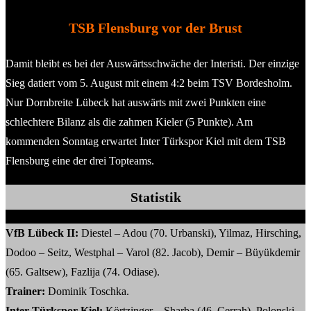
TSB Flensburg vor der Brust
Damit bleibt es bei der Auswärtsschwäche der Interisti. Der einzige
Sieg datiert vom 5. August mit einem 4:2 beim TSV Bordesholm.
Nur Dornbreite Lübeck hat auswärts mit zwei Punkten eine
schlechtere Bilanz als die zahmen Kieler (5 Punkte). Am
kommenden Sonntag erwartet Inter Türkspor Kiel mit dem TSB
Flensburg eine der drei Topteams.
Statistik
VfB Lübeck II:
Diestel – Adou (70. Urbanski), Yilmaz, Hirsching,
Dodoo – Seitz, Westphal – Varol (82. Jacob), Demir – Büyükdemir
(65. Galtsew), Fazlija (74. Odiase).
Trainer:
Dominik Toschka.
Inter Türkspor Kiel:
Körtzinger – Sharba (46. Cerrah), Polonski,