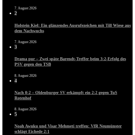
7. August 2026
2
Holstein Kiel: Ein glänzendes Ausrufezeichen mit Till Wiese aus
dem Nachwuchs
7. August 2026
3
Drama pur – Zwei späte Barendt-Treffer beim 3:2-Erfolg des
PSV gegen den TSB
8. August 2026
4
Nach 0:2 – Oldenburger SV erkämpft ein 2:2 gegen TuS
Rotenhof
8. August 2026
5
Noah Awuku und Visar Mehmeti treffen: VfR Neumünster
schlägt Eichede 2:1