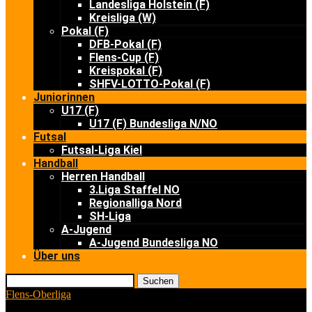
Landesliga Holstein (F)
Kreisliga (W)
Pokal (F)
DFB-Pokal (F)
Flens-Cup (F)
Kreispokal (F)
SHFV-LOTTO-Pokal (F)
Juniorinnen
U17 (F)
U17 (F) Bundesliga N/NO
Futsal
Futsal-Liga Kiel
Handball
Herren Handball
3.Liga Staffel NO
Regionalliga Nord
SH-Liga
A-Jugend
A-Jugend Bundesliga NO
Über uns
Suchen
Flens-Oberliga