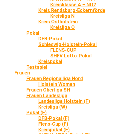
Kreisklasse A – NO2
Kreis Rendsburg-Eckernförde
Kreisliga N
Kreis Ostholstein
Kreisliga O
Pokal
DFB-Pokal
Schleswig-Holstein-Pokal
FLENS-CUP
SHFV-Lotto-Pokal
Kreispokal
Testspiel
Frauen
Frauen Regionalliga Nord
Holstein Women
Frauen Oberliga SH
Frauen Landesliga
Landesliga Holstein (F)
Kreisliga (W)
Pokal (F)
DFB-Pokal (F)
Flens-Cup (F)
Kreispokal (F)