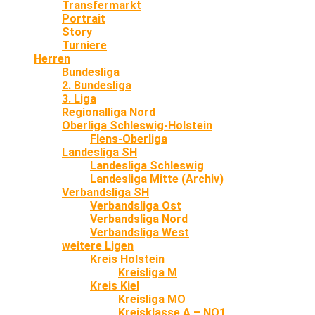
Transfermarkt
Portrait
Story
Turniere
Herren
Bundesliga
2. Bundesliga
3. Liga
Regionalliga Nord
Oberliga Schleswig-Holstein
Flens-Oberliga
Landesliga SH
Landesliga Schleswig
Landesliga Mitte (Archiv)
Verbandsliga SH
Verbandsliga Ost
Verbandsliga Nord
Verbandsliga West
weitere Ligen
Kreis Holstein
Kreisliga M
Kreis Kiel
Kreisliga MO
Kreisklasse A – NO1