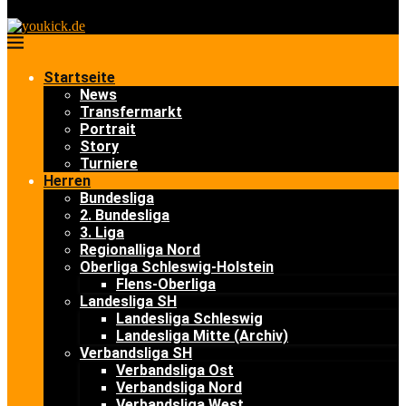
Startseite
News
Transfermarkt
Portrait
Story
Turniere
Herren
Bundesliga
2. Bundesliga
3. Liga
Regionalliga Nord
Oberliga Schleswig-Holstein
Flens-Oberliga
Landesliga SH
Landesliga Schleswig
Landesliga Mitte (Archiv)
Verbandsliga SH
Verbandsliga Ost
Verbandsliga Nord
Verbandsliga West