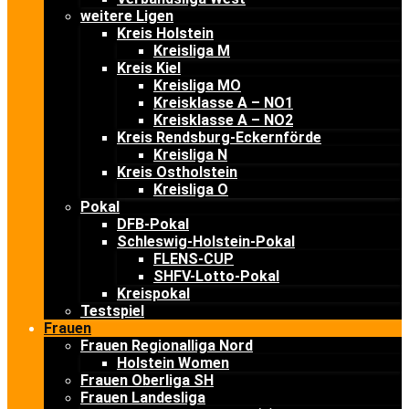
weitere Ligen
Kreis Holstein
Kreisliga M
Kreis Kiel
Kreisliga MO
Kreisklasse A – NO1
Kreisklasse A – NO2
Kreis Rendsburg-Eckernförde
Kreisliga N
Kreis Ostholstein
Kreisliga O
Pokal
DFB-Pokal
Schleswig-Holstein-Pokal
FLENS-CUP
SHFV-Lotto-Pokal
Kreispokal
Testspiel
Frauen
Frauen Regionalliga Nord
Holstein Women
Frauen Oberliga SH
Frauen Landesliga