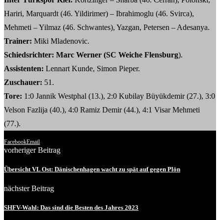
Hariri, Marquardt (46. Yildirimer) – Ibrahimoglu (46. Svirca),
Mehmeti – Yilmaz (46. Schwantes), Yazgan, Petersen – Adesanya.
Trainer:
Miki Mladenovic.
Schiedsrichter: Marc Werner (SC Weiche Flensburg
).
Assistenten:
Lennart Kunde, Simon Pieper.
Zuschauer:
51.
Tore:
1:0 Jannik Westphal (13.), 2:0 Kubilay Büyükdemir (27.), 3:0
Velson Fazlija (40.), 4:0 Ramiz Demir (44.), 4:1 Visar Mehmeti
(77.).
Facebook
Email
vorheriger Beitrag
Übersicht VL Ost: Dänischenhagen wacht zu spät auf gegen Plön
nächster Beitrag
SHFV-Wahl: Das sind die Besten des Jahres 2023