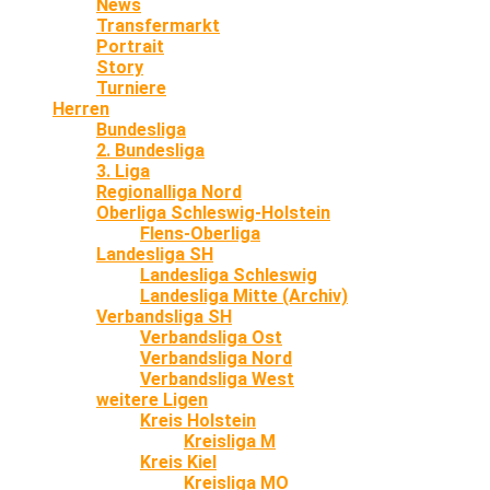
News
Transfermarkt
Portrait
Story
Turniere
Herren
Bundesliga
2. Bundesliga
3. Liga
Regionalliga Nord
Oberliga Schleswig-Holstein
Flens-Oberliga
Landesliga SH
Landesliga Schleswig
Landesliga Mitte (Archiv)
Verbandsliga SH
Verbandsliga Ost
Verbandsliga Nord
Verbandsliga West
weitere Ligen
Kreis Holstein
Kreisliga M
Kreis Kiel
Kreisliga MO