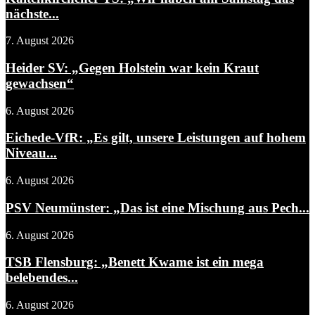
nächste...
7. August 2026
Heider SV: „Gegen Holstein war kein Kraut
gewachsen“
6. August 2026
Eichede-VfR: „Es gilt, unsere Leistungen auf hohem
Niveau...
6. August 2026
PSV Neumünster: „Das ist eine Mischung aus Pech...
6. August 2026
TSB Flensburg: „Benett Kwame ist ein mega
belebendes...
6. August 2026