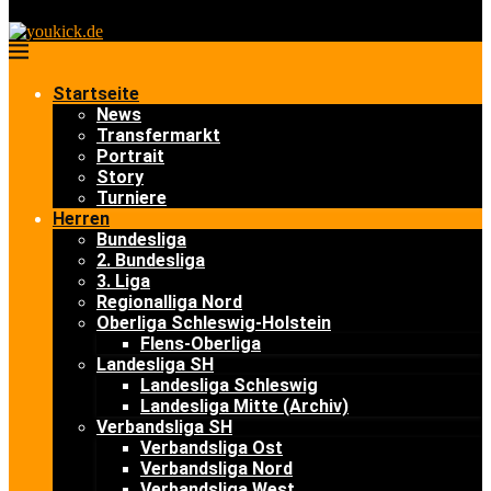
Startseite
News
Transfermarkt
Portrait
Story
Turniere
Herren
Bundesliga
2. Bundesliga
3. Liga
Regionalliga Nord
Oberliga Schleswig-Holstein
Flens-Oberliga
Landesliga SH
Landesliga Schleswig
Landesliga Mitte (Archiv)
Verbandsliga SH
Verbandsliga Ost
Verbandsliga Nord
Verbandsliga West