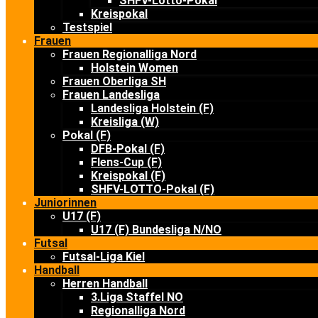
SHFV-Lotto-Pokal
Kreispokal
Testspiel
Frauen
Frauen Regionalliga Nord
Holstein Women
Frauen Oberliga SH
Frauen Landesliga
Landesliga Holstein (F)
Kreisliga (W)
Pokal (F)
DFB-Pokal (F)
Flens-Cup (F)
Kreispokal (F)
SHFV-LOTTO-Pokal (F)
Juniorinnen
U17 (F)
U17 (F) Bundesliga N/NO
Futsal
Futsal-Liga Kiel
Handball
Herren Handball
3.Liga Staffel NO
Regionalliga Nord