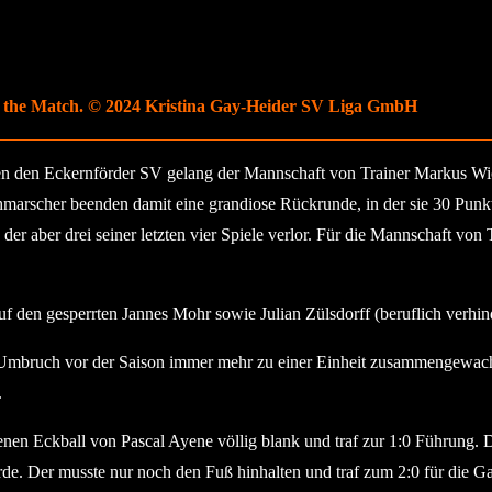
f the Match. © 2024 Kristina Gay-Heider SV Liga GmbH
gegen den Eckernförder SV gelang der Mannschaft von Trainer Markus Wi
hmarscher beenden damit eine grandiose Rückrunde, in der sie 30 Punkte 
 der aber drei seiner letzten vier Spiele verlor. Für die Mannschaft v
 den gesperrten Jannes Mohr sowie Julian Zülsdorff (beruflich verhinde
Umbruch vor der Saison immer mehr zu einer Einheit zusammengewachsen
.
enen Eckball von Pascal Ayene völlig blank und traf zur 1:0 Führung. 
de. Der musste nur noch den Fuß hinhalten und traf zum 2:0 für die Ga