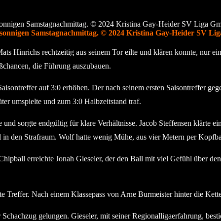
 sonnigen Samstagnachmittag. © 2024 Kristina Gay-Heider SV L
 Hinrichs rechtzeitig aus seinem Tor eilte und klären konnte, nur e
oßchancen, die Führung auszubauen.
sontreffer auf 3:0 erhöhen. Der nach seinem ersten Saisontreffer gege
er umspielte und zum 3:0 Halbzeitstand traf.
 und sorgte endgültig für klare Verhältnisse. Jacob Steffensen klärte e
l in den Strafraum. Wolf hatte wenig Mühe, aus vier Metern per Kopfball
Chipball erreichte Jonah Gieseler, der den Ball mit viel Gefühl über d
zte Treffer. Nach einem Klassepass von Arne Burmeister hinter die Ke
Schachzug gelungen. Gieseler, mit seiner Regionalligaerfahrung, bestic