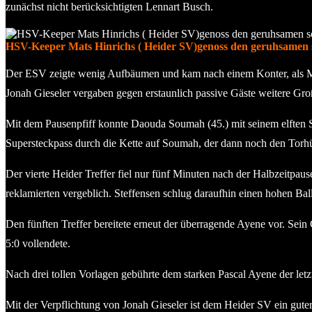
zunächst nicht berücksichtigten Lennart Busch.
HSV-Keeper Mats Hinrichs ( Heider SV)genoss den geruhsamen
Der ESV zeigte wenig Aufbäumen und kam nach einem Konter, als Mats
Jonah Gieseler vergaben gegen erstaunlich passive Gäste weitere Gr
Mit dem Pausenpfiff konnte Daouda Soumah (45.) mit seinem elften Sai
Supersteckpass durch die Kette auf Soumah, der dann noch den Torhüt
Der vierte Heider Treffer fiel nur fünf Minuten nach der Halbzeitpause
reklamierten vergeblich. Steffensen schlug daraufhin einen hohen Bal
Den fünften Treffer bereitete erneut der überragende Ayene vor. Sein 
5:0 vollendete.
Nach drei tollen Vorlagen gebührte dem starken Pascal Ayene der let
Mit der Verpflichtung von Jonah Gieseler ist dem Heider SV ein guter 