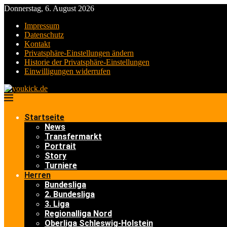
Donnerstag, 6. August 2026
Impressum
Datenschutz
Kontakt
Privatsphäre-Einstellungen ändern
Historie der Privatsphäre-Einstellungen
Einwilligungen widerrufen
Startseite
News
Transfermarkt
Portrait
Story
Turniere
Herren
Bundesliga
2. Bundesliga
3. Liga
Regionalliga Nord
Oberliga Schleswig-Holstein