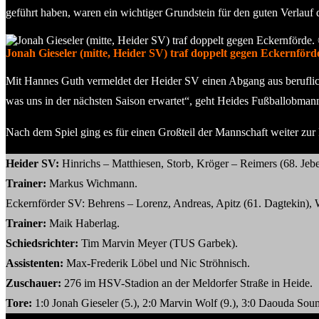
geführt haben, waren ein wichtiger Grundstein für den guten Verlauf
Jonah Gieseler (mitte, Heider SV) traf doppelt gegen Eckernfö
Mit Hannes Guth vermeldet der Heider SV einen Abgang aus beruflic
was uns in der nächsten Saison erwartet“, geht Heides Fußballobman
Nach dem Spiel ging es für einen Großteil der Mannschaft weiter zur 
Heider SV:
Hinrichs – Matthiesen, Storb, Kröger – Reimers (68. Jebe
Trainer:
Markus Wichmann.
Eckernförder SV: Behrens – Lorenz, Andreas, Apitz (61. Dagtekin), W
Trainer:
Maik Haberlag.
Schiedsrichter:
Tim Marvin Meyer (TUS Garbek).
Assistenten:
Max-Frederik Löbel und Nic Ströhnisch.
Zuschauer:
276 im HSV-Stadion an der Meldorfer Straße in Heide.
Tore:
1:0 Jonah Gieseler (5.), 2:0 Marvin Wolf (9.), 3:0 Daouda Soum