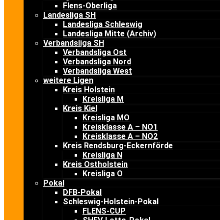
Flens-Oberliga
Landesliga SH
Landesliga Schleswig
Landesliga Mitte (Archiv)
Verbandsliga SH
Verbandsliga Ost
Verbandsliga Nord
Verbandsliga West
weitere Ligen
Kreis Holstein
Kreisliga M
Kreis Kiel
Kreisliga MO
Kreisklasse A – NO1
Kreisklasse A – NO2
Kreis Rendsburg-Eckernförde
Kreisliga N
Kreis Ostholstein
Kreisliga O
Pokal
DFB-Pokal
Schleswig-Holstein-Pokal
FLENS-CUP