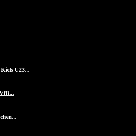
Kiels U23...
VfB...
chen...