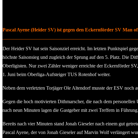
Pascal Ayene (Heider SV) ist gegen den Eckernförder SV Man o
Der Heider SV hat sein Saisonziel erreicht. Im letzten Punktspiel 
höchste Saisonsieg und zugleich der Sprung auf den 5. Platz. Die Dit
Oberligisten. Nur zwei Zähler weniger erreichte der Eckernförder SV,
1. Juni beim Oberliga-Aufsteiger TUS Rotenhof weiter.
Neben dem verletzten Torjäger Ole Altendorf musste der ESV noch auf
Gegen die hoch motivierten Dithmarscher, die nach dem personellen 
nach neun Minuten lagen die Gastgeber mit zwei Treffern in Führung
Bereits nach vier Minuten stand Jonah Gieseler nach einem gut getret
Pascal Ayene, der von Jonah Gieseler auf Marvin Wolf verlängert wur