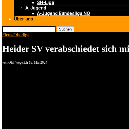
SH-Liga
A-Jugend
A-Jugend Bundesliga NO
Über uns
Suchen
Flens-Oberliga
Heider SV verabschiedet sich m
von
Olaf Wegerich
19. Mai 2024