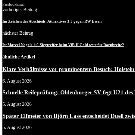
Facebook
Email
vorheriger Beitrag
Im Zeichen des Abschieds: Attraktives 3:3 gegen RW Essen
nächster Beitrag
Ist Marcel Nagels 1:0-Siegtreffer beim VfB II Gold wert für Dornbreite?
ähnliche Artikel
Klare Verhältnisse vor prominentem Besuch: Holstein 
6. August 2026
Schnelle Reifeprüfung: Oldenburger SV fegt U21 des 
5. August 2026
Später Elfmeter von Björn Lass entscheidet Duell zwis
5. August 2026