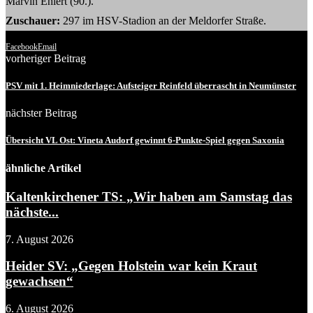
Marvin Ehlert (90.).
Zuschauer:
297 im HSV-Stadion an der Meldorfer Straße.
Facebook
Email
vorheriger Beitrag
PSV mit 1. Heimniederlage: Aufsteiger Reinfeld überrascht in Neumünster
nächster Beitrag
Übersicht VL Ost: Vineta Audorf gewinnt 6-Punkte-Spiel gegen Saxonia
ähnliche Artikel
Kaltenkirchener TS: „Wir haben am Samstag das
nächste...
7. August 2026
Heider SV: „Gegen Holstein war kein Kraut
gewachsen“
6. August 2026