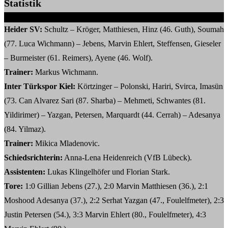
Statistik
Heider SV:
Schultz – Kröger, Matthiesen, Hinz (46. Guth), Soumah
(77. Luca Wichmann) – Jebens, Marvin Ehlert, Steffensen, Gieseler
– Burmeister (61. Reimers), Ayene (46. Wolf).
Trainer:
Markus Wichmann.
Inter Türkspor Kiel:
Körtzinger – Polonski, Hariri, Svirca, Imasün
(73. Can Alvarez Sari (87. Sharba) – Mehmeti, Schwantes (81.
Yildirimer) – Yazgan, Petersen, Marquardt (44. Cerrah) – Adesanya
(84. Yilmaz).
Trainer:
Mikica Mladenovic.
Schiedsrichterin:
Anna-Lena Heidenreich (VfB Lübeck).
Assistenten:
Lukas Klingelhöfer und Florian Stark.
Tore:
1:0 Gillian Jebens (27.), 2:0 Marvin Matthiesen (36.), 2:1
Moshood Adesanya (37.), 2:2 Serhat Yazgan (47., Foulelfmeter), 2:3
Justin Petersen (54.), 3:3 Marvin Ehlert (80., Foulelfmeter), 4:3