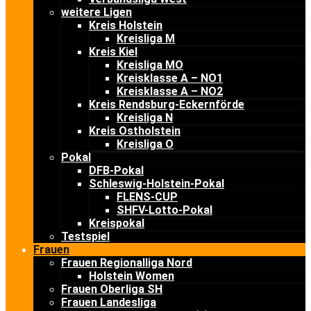
weitere Ligen
Kreis Holstein
Kreisliga M
Kreis Kiel
Kreisliga MO
Kreisklasse A – NO1
Kreisklasse A – NO2
Kreis Rendsburg-Eckernförde
Kreisliga N
Kreis Ostholstein
Kreisliga O
Pokal
DFB-Pokal
Schleswig-Holstein-Pokal
FLENS-CUP
SHFV-Lotto-Pokal
Kreispokal
Testspiel
Frauen
Frauen Regionalliga Nord
Holstein Women
Frauen Oberliga SH
Frauen Landesliga