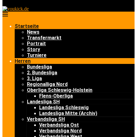
Startseite
News
Transfermarkt
Portrait
Story
Turniere
Herren
Bundesliga
2. Bundesliga
3. Liga
Regionalliga Nord
Oberliga Schleswig-Holstein
Flens-Oberliga
Landesliga SH
Landesliga Schleswig
Landesliga Mitte (Archiv)
Verbandsliga SH
Verbandsliga Ost
Verbandsliga Nord
Verbandsliga West