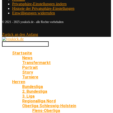
Privatsphäre-Einstellungen ändern
Historie der Privatsphäre-Einstellungen
Einwilligungen widerrufen
© 2021 - 2025 youkick.de - alle Rechte vorbehalten
Zurück an den Anfang
Startseite
News
Transfermarkt
Portrait
Story
Turniere
Herren
Bundesliga
2. Bundesliga
3. Liga
Regionalliga Nord
Oberliga Schleswig-Holstein
Flens-Oberliga