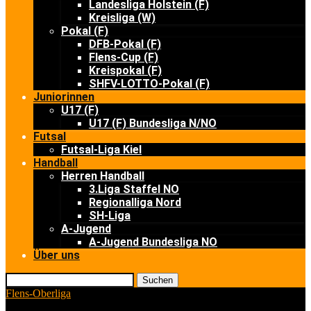
Landesliga Holstein (F)
Kreisliga (W)
Pokal (F)
DFB-Pokal (F)
Flens-Cup (F)
Kreispokal (F)
SHFV-LOTTO-Pokal (F)
Juniorinnen
U17 (F)
U17 (F) Bundesliga N/NO
Futsal
Futsal-Liga Kiel
Handball
Herren Handball
3.Liga Staffel NO
Regionalliga Nord
SH-Liga
A-Jugend
A-Jugend Bundesliga NO
Über uns
Suchen
Flens-Oberliga