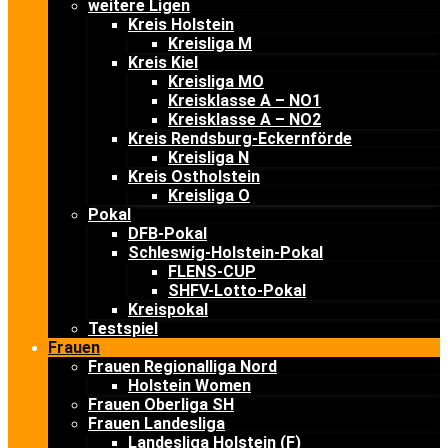
weitere Ligen
Kreis Holstein
Kreisliga M
Kreis Kiel
Kreisliga MO
Kreisklasse A – NO1
Kreisklasse A – NO2
Kreis Rendsburg-Eckernförde
Kreisliga N
Kreis Ostholstein
Kreisliga O
Pokal
DFB-Pokal
Schleswig-Holstein-Pokal
FLENS-CUP
SHFV-Lotto-Pokal
Kreispokal
Testspiel
Frauen
Frauen Regionalliga Nord
Holstein Women
Frauen Oberliga SH
Frauen Landesliga
Landesliga Holstein (F)