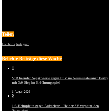
Teilen
Facebook
Instagram
Beliebte Beiträge diese Woche
1
VfR beendet Negativserie gegen PSV im Neumünsteraner Derby
mit 3:0-Sieg im Eröffnungsspiel
1. August 2026
2
1:3-Heimpleite gegen Aufsteiger – Heider SV verpatzt den
Saisonstart