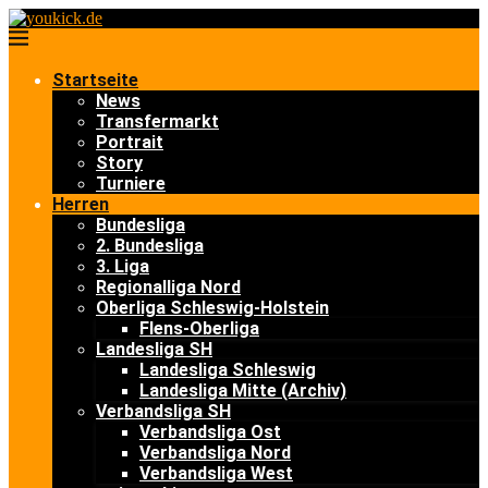
Startseite
News
Transfermarkt
Portrait
Story
Turniere
Herren
Bundesliga
2. Bundesliga
3. Liga
Regionalliga Nord
Oberliga Schleswig-Holstein
Flens-Oberliga
Landesliga SH
Landesliga Schleswig
Landesliga Mitte (Archiv)
Verbandsliga SH
Verbandsliga Ost
Verbandsliga Nord
Verbandsliga West