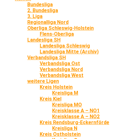
Bundesliga
2. Bundesliga
3. Liga
Regionalliga Nord
Oberliga Schleswig-Holstein
Flens-Oberliga
Landesliga SH
Landesliga Schleswig
Landesliga Mitte (Archiv)
Verbandsliga SH
Verbandsliga Ost
Verbandsliga Nord
Verbandsliga West
weitere Ligen
Kreis Holstein
Kreisliga M
Kreis Kiel
Kreisliga MO
Kreisklasse A – NO1
Kreisklasse A – NO2
Kreis Rendsburg-Eckernförde
Kreisliga N
Kreis Ostholstein