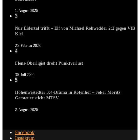
1. August 2026
3
Nur Eidertal trifft – Elf von Michael Rohwedder 2:2 gegen VfB
Kiel
25. Februar 2023
4
Flens-Oberligist droht Punktverlust
30. Juli 2026
5
Hohenwestedter 3:4-Drama in Rotenhof – Joker Moritz
Gersteuer sticht MTSV
2. August 2026
Facebook
Instagram