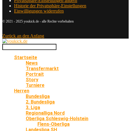
Privatsphäre-Einstellungen ändern
Historie der Privatsphäre-Einstellungen
Einwilligungen widerrufen
© 2021 - 2025 youkick.de - alle Rechte vorbehalten
Zurück an den Anfang
Startseite
News
Transfermarkt
Portrait
Story
Turniere
Herren
Bundesliga
2. Bundesliga
3. Liga
Regionalliga Nord
Oberliga Schleswig-Holstein
Flens-Oberliga
Landesliga SH