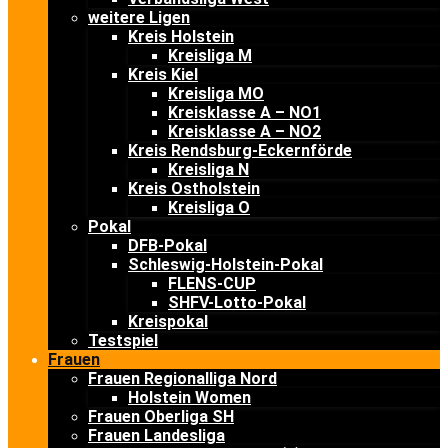
weitere Ligen
Kreis Holstein
Kreisliga M
Kreis Kiel
Kreisliga MO
Kreisklasse A – NO1
Kreisklasse A – NO2
Kreis Rendsburg-Eckernförde
Kreisliga N
Kreis Ostholstein
Kreisliga O
Pokal
DFB-Pokal
Schleswig-Holstein-Pokal
FLENS-CUP
SHFV-Lotto-Pokal
Kreispokal
Testspiel
Frauen
Frauen Regionalliga Nord
Holstein Women
Frauen Oberliga SH
Frauen Landesliga