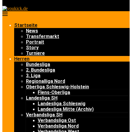
Startseite
News
Transfermarkt
Portrait
Story
Turniere
Herren
Bundesliga
2. Bundesliga
3. Liga
Regionalliga Nord
Oberliga Schleswig-Holstein
Flens-Oberliga
Landesliga SH
Landesliga Schleswig
Landesliga Mitte (Archiv)
Verbandsliga SH
Verbandsliga Ost
Verbandsliga Nord
Verbandsliga West