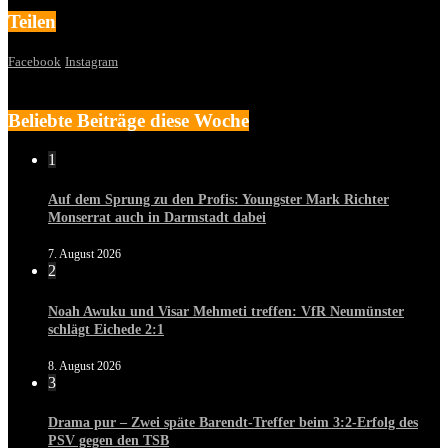
Teilen
Facebook
Instagram
Beliebte Beiträge diese Woche
1
Auf dem Sprung zu den Profis: Youngster Mark Richter
Monserrat auch in Darmstadt dabei
7. August 2026
2
Noah Awuku und Visar Mehmeti treffen: VfR Neumünster
schlägt Eichede 2:1
8. August 2026
3
Drama pur – Zwei späte Barendt-Treffer beim 3:2-Erfolg des
PSV gegen den TSB