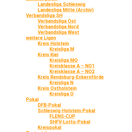
Landesliga Schleswig
Landesliga Mitte (Archiv)
Verbandsliga SH
Verbandsliga Ost
Verbandsliga Nord
Verbandsliga West
weitere Ligen
Kreis Holstein
Kreisliga M
Kreis Kiel
Kreisliga MO
Kreisklasse A – NO1
Kreisklasse A – NO2
Kreis Rendsburg-Eckernförde
Kreisliga N
Kreis Ostholstein
Kreisliga O
Pokal
DFB-Pokal
Schleswig-Holstein-Pokal
FLENS-CUP
SHFV-Lotto-Pokal
Kreispokal