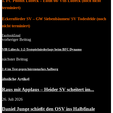
1. FC Phönix Lübeck – Eutin 08/ VfB Lübeck (noch nicht
terminiert)
Eckernförder SV – GW Siebenbäumen/ SV Todesfelde (noch
nicht terminiert)
Facebook
Email
vorheriger Beitrag
VfB Lübeck: 1:2-Testspielniederlage beim BFC Dynamo
nächster Beitrag
1:4 im Test gegen bärenstarkes Aalborg
ähnliche Artikel
Raus mit Applaus – Heider SV scheitert im...
26. Juli 2026
Daniel Junge schießt den OSV ins Halbfinale