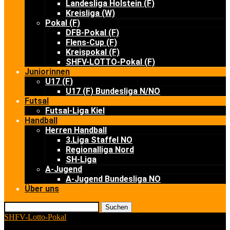
Landesliga Holstein (F)
Kreisliga (W)
Pokal (F)
DFB-Pokal (F)
Flens-Cup (F)
Kreispokal (F)
SHFV-LOTTO-Pokal (F)
Juniorinnen
U17 (F)
U17 (F) Bundesliga N/NO
Futsal
Futsal-Liga Kiel
Handball
Herren Handball
3.Liga Staffel NO
Regionalliga Nord
SH-Liga
A-Jugend
A-Jugend Bundesliga NO
Über uns
Suchen
SHFV-Lotto-Pokal