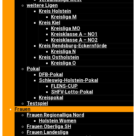
weitere Ligen
Kreis Holstein
Kreisliga M
Kreis Kiel
Kreisliga MO
Kreisklasse A – NO1
Kreisklasse A – NO2
Kreis Rendsburg-Eckernförde
Kreisliga N
Kreis Ostholstein
Kreisliga O
Pokal
DFB-Pokal
Schleswig-Holstein-Pokal
FLENS-CUP
SHFV-Lotto-Pokal
Kreispokal
Testspiel
Frauen
Frauen Regionalliga Nord
Holstein Women
Frauen Oberliga SH
Frauen Landesliga