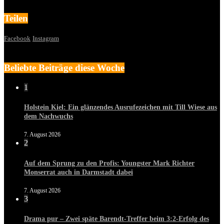
Teilen
Facebook
Instagram
Beliebte Beiträge diese Woche
1
Holstein Kiel: Ein glänzendes Ausrufezeichen mit Till Wiese aus
dem Nachwuchs
7. August 2026
2
Auf dem Sprung zu den Profis: Youngster Mark Richter
Monserrat auch in Darmstadt dabei
7. August 2026
3
Drama pur – Zwei späte Barendt-Treffer beim 3:2-Erfolg des