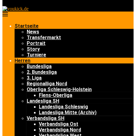
Startseite
News
Transfermarkt
Portrait
Story
Turniere
Herren
Bundesliga
2. Bundesliga
3. Liga
Regionalliga Nord
Oberliga Schleswig-Holstein
Flens-Oberliga
Landesliga SH
Landesliga Schleswig
Landesliga Mitte (Archiv)
Verbandsliga SH
Verbandsliga Ost
Verbandsliga Nord
Verbandsliga West