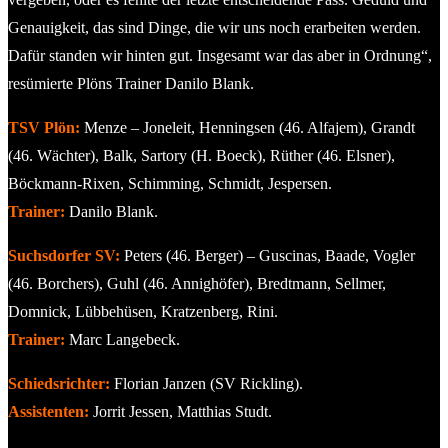
Genauigkeit, das sind Dinge, die wir uns noch erarbeiten werden.
Dafür standen wir hinten gut. Insgesamt war das aber in Ordnung“,
resümierte Plöns Trainer Danilo Blank.
TSV Plön:
Menze – Joneleit, Henningsen (46. Alfajem), Grandt
(46. Wächter), Balk, Sartory (H. Boeck), Rüther (46. Elsner),
Böckmann-Rixen, Schimming, Schmidt, Jespersen.
Trainer:
Danilo Blank.
Suchsdorfer SV:
Peters (46. Berger) – Guscinas, Baade, Vogler
(46. Borchers), Guhl (46. Annighöfer), Bredtmann, Sellmer,
Domnick, Lübbehüsen, Kratzenberg, Rini.
Trainer:
Marc Langebeck.
Schiedsrichter:
Florian Janzen (SV Rickling).
Assistenten:
Jorrit Jessen, Matthias Studt.