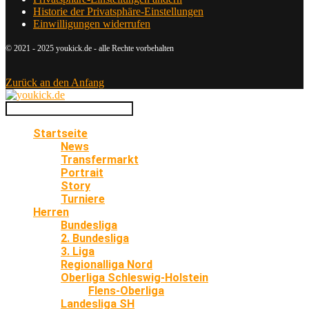
Historie der Privatsphäre-Einstellungen
Einwilligungen widerrufen
© 2021 - 2025 youkick.de - alle Rechte vorbehalten
Zurück an den Anfang
Startseite
News
Transfermarkt
Portrait
Story
Turniere
Herren
Bundesliga
2. Bundesliga
3. Liga
Regionalliga Nord
Oberliga Schleswig-Holstein
Flens-Oberliga
Landesliga SH