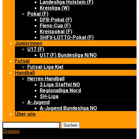
Landesliga Holstein (F)
Kreisliga (W)
Pokal (F)
DFB-Pokal (F)
Flens-Cup (F)
Kreispokal (F)
SHFV-LOTTO-Pokal (F)
Juniorinnen
U17 (F)
U17 (F) Bundesliga N/NO
Futsal
Futsal-Liga Kiel
Handball
Herren Handball
3.Liga Staffel NO
Regionalliga Nord
SH-Liga
A-Jugend
A-Jugend Bundesliga NO
Über uns
Suchen
Testspiel