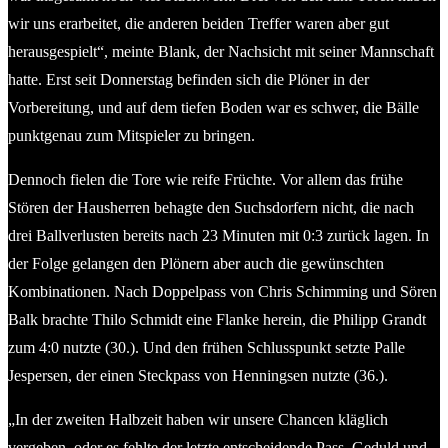
wir uns erarbeitet, die anderen beiden Treffer waren aber gut
herausgespielt“, meinte Blank, der Nachsicht mit seiner Mannschaft
hatte. Erst seit Donnerstag befinden sich die Plöner in der
Vorbereitung, und auf dem tiefen Boden war es schwer, die Bälle
punktgenau zum Mitspieler zu bringen.
Dennoch fielen die Tore wie reife Früchte. Vor allem das frühe
Stören der Hausherren behagte den Suchsdorfern nicht, die nach
drei Ballverlusten bereits nach 23 Minuten mit 0:3 zurück lagen. In
der Folge gelangen den Plönern aber auch die gewünschten
Kombinationen. Nach Doppelpass von Chris Schimming und Sören
Balk brachte Thilo Schmidt eine Flanke herein, die Philipp Grandt
zum 4:0 nutzte (30.). Und den frühen Schlusspunkt setzte Palle
Jespersen, der einen Steckpass von Henningsen nutzte (36.).
„In der zweiten Halbzeit haben wir unsere Chancen kläglich
vergeben, oder es fehlte der letzte entscheidende Pass. Geduld und