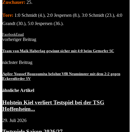
Zuschauer:
25.
Tore:
1:0 Schmidt (4.), 2:0 Jespersen (8.), 3:0 Schmidt (23.), 4:0
Grandt (30.), 5:0 Jespersen (36.).
Facebook
Email
vorheriger Beitrag
Team von Maik Haberlag gewinnt sicher mit 4:0 beim Gettorfer SC
nächster Beitrag
Agiler Youssef Bouzoumita belohnt VfR Neumünster mit dem 2:2 gegen
Eckernförder SV
ähnliche Artikel
Holstein Kiel verliert Testspiel bei der TSG
Hoffenheim...
29. Juli 2026
Testspiele Saison 2026/27