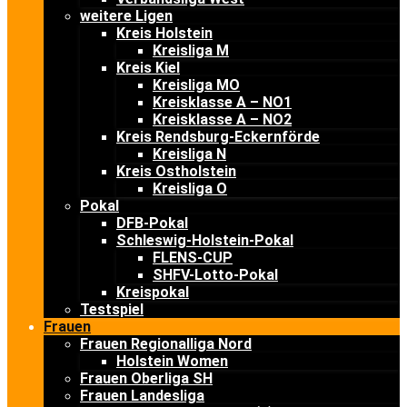
weitere Ligen
Kreis Holstein
Kreisliga M
Kreis Kiel
Kreisliga MO
Kreisklasse A – NO1
Kreisklasse A – NO2
Kreis Rendsburg-Eckernförde
Kreisliga N
Kreis Ostholstein
Kreisliga O
Pokal
DFB-Pokal
Schleswig-Holstein-Pokal
FLENS-CUP
SHFV-Lotto-Pokal
Kreispokal
Testspiel
Frauen
Frauen Regionalliga Nord
Holstein Women
Frauen Oberliga SH
Frauen Landesliga