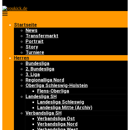
Startseite
News
Transfermarkt
Portrait
Story
Turniere
Herren
Bundesliga
2. Bundesliga
3. Liga
Regionalliga Nord
Oberliga Schleswig-Holstein
Flens-Oberliga
Landesliga SH
Landesliga Schleswig
Landesliga Mitte (Archiv)
Verbandsliga SH
Verbandsliga Ost
Verbandsliga Nord
Verbandsliga West