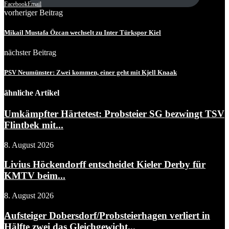
Facebook
Email
vorheriger Beitrag
Mikail Mustafa Özcan wechselt zu Inter Türkspor Kiel
nächster Beitrag
PSV Neumünster: Zwei kommen, einer geht mit Kjell Knaak
ähnliche Artikel
Umkämpfter Härtetest: Probsteier SG bezwingt TSV
Flintbek mit...
8. August 2026
Livius Höckendorff entscheidet Kieler Derby für
KMTV beim...
8. August 2026
Aufsteiger Dobersdorf/Probsteierhagen verliert in
Hälfte zwei das Gleichgewicht...