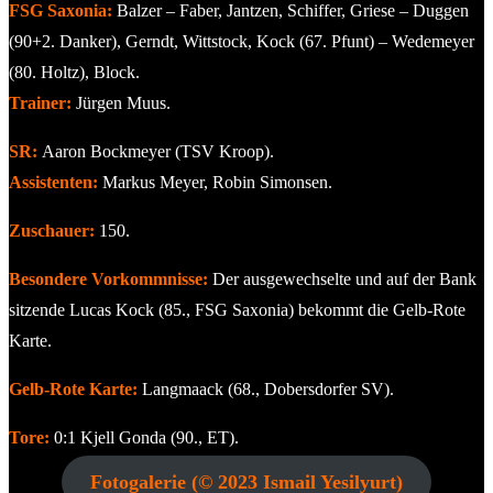
FSG Saxonia:
Balzer – Faber, Jantzen, Schiffer, Griese – Duggen
(90+2. Danker), Gerndt, Wittstock, Kock (67. Pfunt) – Wedemeyer
(80. Holtz), Block.
Trainer:
Jürgen Muus.
SR:
Aaron Bockmeyer (TSV Kroop).
Assistenten:
Markus Meyer, Robin Simonsen.
Zuschauer:
150.
Besondere Vorkommnisse:
Der ausgewechselte und auf der Bank
sitzende Lucas Kock (85., FSG Saxonia) bekommt die Gelb-Rote
Karte.
Gelb-Rote Karte:
Langmaack (68., Dobersdorfer SV).
Tore:
0:1 Kjell Gonda (90., ET).
Fotogalerie (© 2023 Ismail Yesilyurt)