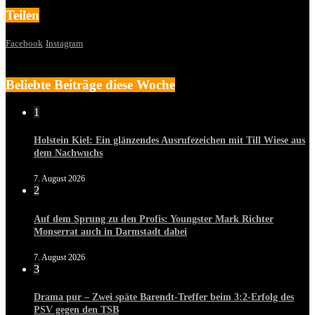
Teilen
Facebook
Instagram
Beliebte Beiträge diese Woche
1
Holstein Kiel: Ein glänzendes Ausrufezeichen mit Till Wiese aus
dem Nachwuchs
7. August 2026
2
Auf dem Sprung zu den Profis: Youngster Mark Richter
Monserrat auch in Darmstadt dabei
7. August 2026
3
Drama pur – Zwei späte Barendt-Treffer beim 3:2-Erfolg des
PSV gegen den TSB