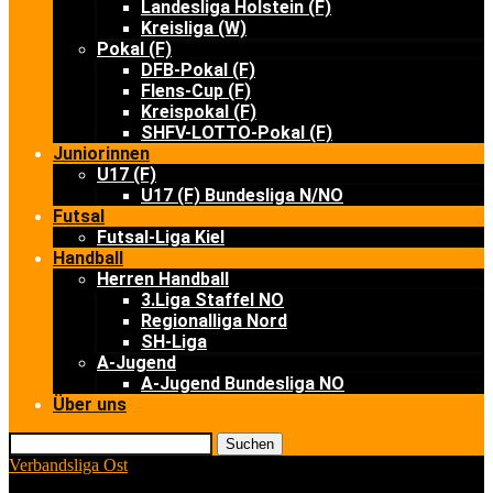
Landesliga Holstein (F)
Kreisliga (W)
Pokal (F)
DFB-Pokal (F)
Flens-Cup (F)
Kreispokal (F)
SHFV-LOTTO-Pokal (F)
Juniorinnen
U17 (F)
U17 (F) Bundesliga N/NO
Futsal
Futsal-Liga Kiel
Handball
Herren Handball
3.Liga Staffel NO
Regionalliga Nord
SH-Liga
A-Jugend
A-Jugend Bundesliga NO
Über uns
Suchen
Verbandsliga Ost