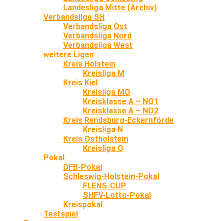
Landesliga Mitte (Archiv)
Verbandsliga SH
Verbandsliga Ost
Verbandsliga Nord
Verbandsliga West
weitere Ligen
Kreis Holstein
Kreisliga M
Kreis Kiel
Kreisliga MO
Kreisklasse A – NO1
Kreisklasse A – NO2
Kreis Rendsburg-Eckernförde
Kreisliga N
Kreis Ostholstein
Kreisliga O
Pokal
DFB-Pokal
Schleswig-Holstein-Pokal
FLENS-CUP
SHFV-Lotto-Pokal
Kreispokal
Testspiel