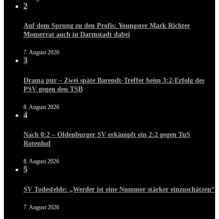
2
Auf dem Sprung zu den Profis: Youngster Mark Richter
Monserrat auch in Darmstadt dabei
7. August 2026
3
Drama pur – Zwei späte Barendt-Treffer beim 3:2-Erfolg des
PSV gegen den TSB
8. August 2026
4
Nach 0:2 – Oldenburger SV erkämpft ein 2:2 gegen TuS
Rotenhof
8. August 2026
5
SV Todesfelde: „Werder ist eine Nummer stärker einzuschätzen“
7. August 2026