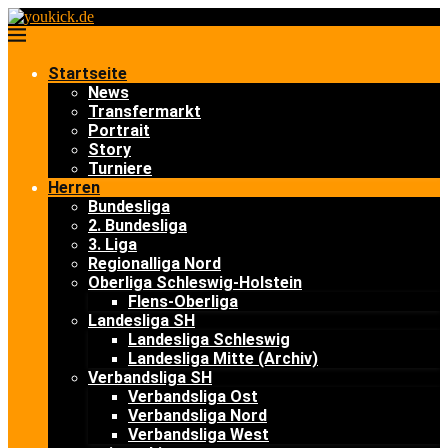
Startseite
News
Transfermarkt
Portrait
Story
Turniere
Herren
Bundesliga
2. Bundesliga
3. Liga
Regionalliga Nord
Oberliga Schleswig-Holstein
Flens-Oberliga
Landesliga SH
Landesliga Schleswig
Landesliga Mitte (Archiv)
Verbandsliga SH
Verbandsliga Ost
Verbandsliga Nord
Verbandsliga West