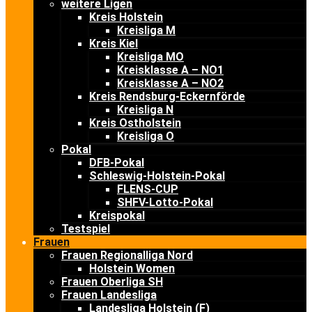
weitere Ligen
Kreis Holstein
Kreisliga M
Kreis Kiel
Kreisliga MO
Kreisklasse A – NO1
Kreisklasse A – NO2
Kreis Rendsburg-Eckernförde
Kreisliga N
Kreis Ostholstein
Kreisliga O
Pokal
DFB-Pokal
Schleswig-Holstein-Pokal
FLENS-CUP
SHFV-Lotto-Pokal
Kreispokal
Testspiel
Frauen
Frauen Regionalliga Nord
Holstein Women
Frauen Oberliga SH
Frauen Landesliga
Landesliga Holstein (F)