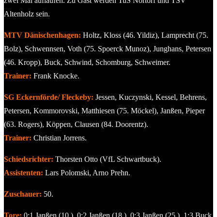
zwei Mal auflaufen. Zu Gast werden TuS Nortorf und TSV
Altenholz sein.
MTV Dänischenhagen:
Holtz, Kloss (46. Yildiz), Lamprecht (75.
Bolz), Schwennsen, Voth (75. Spoerck Munoz), Junghans, Petersen
(46. Kropp), Buck, Schwind, Schomburg, Schweimer.
Trainer:
Frank Knocke.
SG Eckernförde/ Fleckeby:
Jessen, Kuczynski, Kessel, Behrens,
Petersen, Kommorovski, Matthiesen (75. Möckel), Janßen, Pieper
(63. Rogers), Köppen, Clausen (84. Doorentz).
Trainer:
Christian Jorrens.
Schiedsrichter:
Thorsten Otto (VfL Schwartbuck).
Assistenten:
Lars Polomski, Arno Prehn.
Zuschauer:
50.
Tore:
0:1 Janßen (10.), 0:2 Janßen (18.), 0:3 Janßen (25.), 1:3 Buck