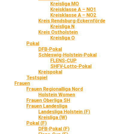
Kreisliga MO
Kreisklasse A – NO1
Kreisklasse A – NO2
Kreis Rendsburg-Eckernförde
Kreisliga N
Kreis Ostholstein
Kreisliga O
Pokal
DFB-Pokal
Schleswig-Holstein-Pokal
FLENS-CUP
SHFV-Lotto-Pokal
Kreispokal
Testspiel
Frauen
Frauen Regionalliga Nord
Holstein Women
Frauen Oberliga SH
Frauen Landesliga
Landesliga Holstein (F)
Kreisliga (W)
Pokal (F)
DFB-Pokal (F)