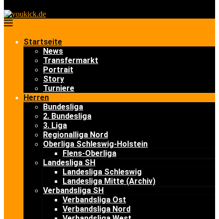
Startseite
News
Transfermarkt
Portrait
Story
Turniere
Herren
Bundesliga
2. Bundesliga
3. Liga
Regionalliga Nord
Oberliga Schleswig-Holstein
Flens-Oberliga
Landesliga SH
Landesliga Schleswig
Landesliga Mitte (Archiv)
Verbandsliga SH
Verbandsliga Ost
Verbandsliga Nord
Verbandsliga West