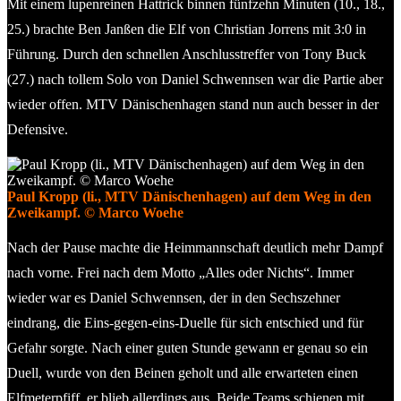
Mit einem lupenreinen Hattrick binnen fünfzehn Minuten (10., 18.,
25.) brachte Ben Janßen die Elf von Christian Jorrens mit 3:0 in
Führung. Durch den schnellen Anschlusstreffer von Tony Buck
(27.) nach tollem Solo von Daniel Schwennsen war die Partie aber
wieder offen. MTV Dänischenhagen stand nun auch besser in der
Defensive.
Paul Kropp (li., MTV Dänischenhagen) auf dem Weg in den
Zweikampf. © Marco Woehe
Nach der Pause machte die Heimmannschaft deutlich mehr Dampf
nach vorne. Frei nach dem Motto „Alles oder Nichts“. Immer
wieder war es Daniel Schwennsen, der in den Sechszehner
eindrang, die Eins-gegen-eins-Duelle für sich entschied und für
Gefahr sorgte. Nach einer guten Stunde gewann er genau so ein
Duell, wurde von den Beinen geholt und alle erwarteten einen
Elfmeterpfiff, er blieb allerdings aus. Beide Teams schienen mit