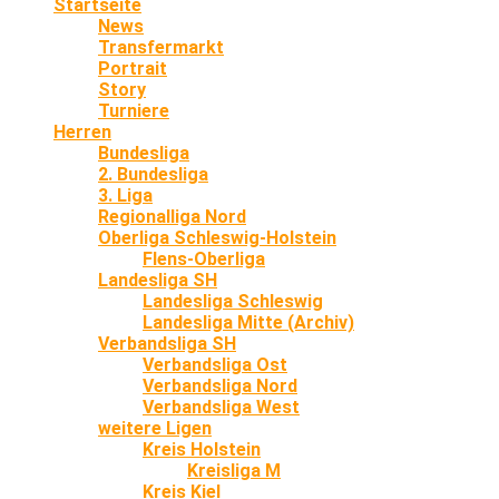
Startseite
News
Transfermarkt
Portrait
Story
Turniere
Herren
Bundesliga
2. Bundesliga
3. Liga
Regionalliga Nord
Oberliga Schleswig-Holstein
Flens-Oberliga
Landesliga SH
Landesliga Schleswig
Landesliga Mitte (Archiv)
Verbandsliga SH
Verbandsliga Ost
Verbandsliga Nord
Verbandsliga West
weitere Ligen
Kreis Holstein
Kreisliga M
Kreis Kiel