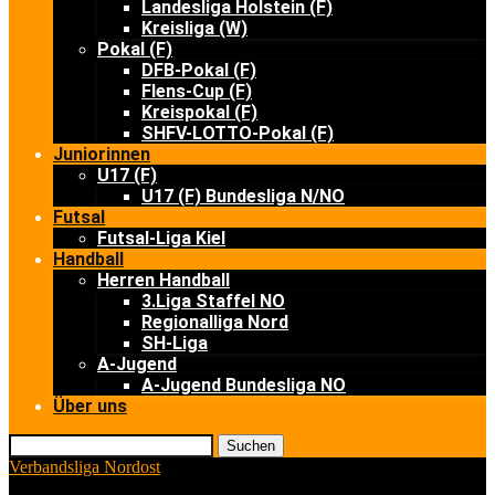
Landesliga Holstein (F)
Kreisliga (W)
Pokal (F)
DFB-Pokal (F)
Flens-Cup (F)
Kreispokal (F)
SHFV-LOTTO-Pokal (F)
Juniorinnen
U17 (F)
U17 (F) Bundesliga N/NO
Futsal
Futsal-Liga Kiel
Handball
Herren Handball
3.Liga Staffel NO
Regionalliga Nord
SH-Liga
A-Jugend
A-Jugend Bundesliga NO
Über uns
Suchen
Verbandsliga Nordost