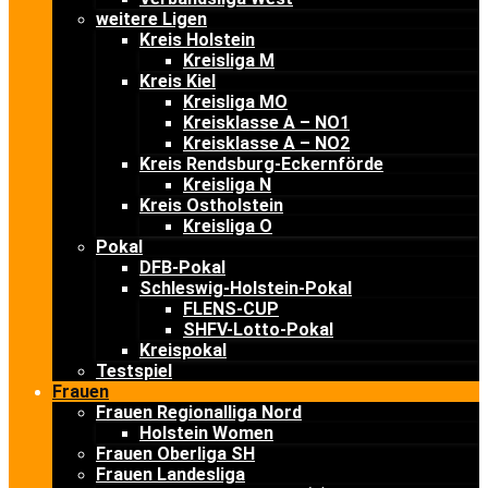
weitere Ligen
Kreis Holstein
Kreisliga M
Kreis Kiel
Kreisliga MO
Kreisklasse A – NO1
Kreisklasse A – NO2
Kreis Rendsburg-Eckernförde
Kreisliga N
Kreis Ostholstein
Kreisliga O
Pokal
DFB-Pokal
Schleswig-Holstein-Pokal
FLENS-CUP
SHFV-Lotto-Pokal
Kreispokal
Testspiel
Frauen
Frauen Regionalliga Nord
Holstein Women
Frauen Oberliga SH
Frauen Landesliga