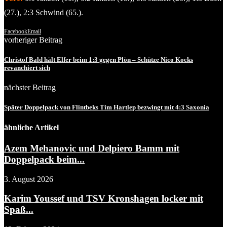
(27.), 2:3 Schwind (65.).
Facebook
Email
vorheriger Beitrag
Christof Bald hält Elfer beim 1:3 gegen Plön – Schütze Nico Kocks
revanchiert sich
nächster Beitrag
Später Doppelpack von Flintbeks Tim Hartlep bezwingt mit 4:3 Saxonia
ähnliche Artikel
Azem Mehanovic und Delpiero Bamm mit
Doppelpack beim...
3. August 2026
Karim Youssef und TSV Kronshagen locker mit
Spaß...