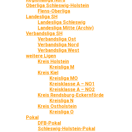
Oberliga Schleswig-Holstein
Flens-Oberliga
Landesliga SH
Landesliga Schleswig
Landesliga Mitte (Archiv)
Verbandsliga SH
Verbandsliga Ost
Verbandsliga Nord
Verbandsliga West
weitere Ligen
Kreis Holstein
Kreisliga M
Kreis Kiel
Kreisliga MO
Kreisklasse A – NO1
Kreisklasse A – NO2
Kreis Rendsburg-Eckernförde
Kreisliga N
Kreis Ostholstein
Kreisliga O
Pokal
DFB-Pokal
Schleswig-Holstein-Pokal