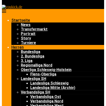
Startseite
News
Transfermarkt
Portrait
Story
Turniere
Herren
Bundesliga
2. Bundesliga
3. Liga
Regionalliga Nord
Oberliga Schleswig-Holstein
Flens-Oberliga
Landesliga SH
Landesliga Schleswig
Landesliga Mitte (Archiv)
Verbandsliga SH
Verbandsliga Ost
Verbandsliga Nord
Verbandsliga West