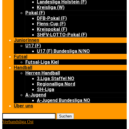
Landesliga Holstein (F)
Kreisliga (W)
Pokal (F)
DFB-Pokal (F)
Flens-Cup (F)
Kreispokal (F)
SHFV-LOTTO-Pokal (F)
Juniorinnen
U17 (F)
U17 (F) Bundesliga N/NO
Futsal
Futsal-Liga Kiel
Handball
Herren Handball
3.Liga Staffel NO
Regionalliga Nord
SH-Liga
A-Jugend
A-Jugend Bundesliga NO
Über uns
Suchen
Verbandsliga Ost