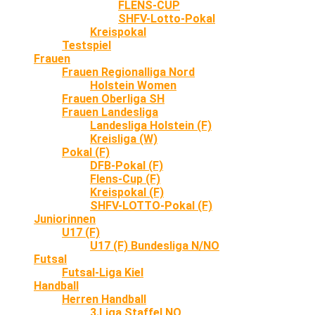
FLENS-CUP
SHFV-Lotto-Pokal
Kreispokal
Testspiel
Frauen
Frauen Regionalliga Nord
Holstein Women
Frauen Oberliga SH
Frauen Landesliga
Landesliga Holstein (F)
Kreisliga (W)
Pokal (F)
DFB-Pokal (F)
Flens-Cup (F)
Kreispokal (F)
SHFV-LOTTO-Pokal (F)
Juniorinnen
U17 (F)
U17 (F) Bundesliga N/NO
Futsal
Futsal-Liga Kiel
Handball
Herren Handball
3.Liga Staffel NO