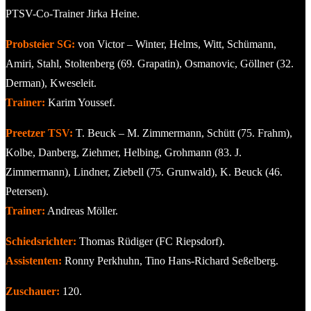
PTSV-Co-Trainer Jirka Heine.
Probsteier SG:
von Victor – Winter, Helms, Witt, Schümann,
Amiri, Stahl, Stoltenberg (69. Grapatin), Osmanovic, Göllner (32.
Derman), Kweseleit.
Trainer:
Karim Youssef.
Preetzer TSV:
T. Beuck – M. Zimmermann, Schütt (75. Frahm),
Kolbe, Danberg, Ziehmer, Helbing, Grohmann (83. J.
Zimmermann), Lindner, Ziebell (75. Grunwald), K. Beuck (46.
Petersen).
Trainer:
Andreas Möller.
Schiedsrichter:
Thomas Rüdiger (FC Riepsdorf).
Assistenten:
Ronny Perkhuhn, Tino Hans-Richard Seßelberg.
Zuschauer:
120.