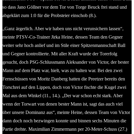
so dass Jano Göllner vor dem Tor von Torge Beuck frei stand und
abgeklärt zum 1:0 für die Probsteier einschob (8.).
„Ganz ärgerlich. Aber wir haben uns nicht verunsichern lassen“,
meinte PTSV-Co-Trainer Jirka Heine, dessen Team den Gegner
weiter sehr hoch anlief und im Stile einer Spitzenmannschaft Ball
und Gegner kontrollierte. Mit aller Kraft wurde der Torerfolg
gesucht, doch PSG-Schlussmann Aleksander von Victor, der bester
Mann auf dem Platz war, hielt, was zu halten war. Bei den zwei
Fernschüssen von Moritz Danberg hatten die Preetzer bereits den
Torschrei auf den Lippen, doch von Victor fischte die Kugel zwei
Mal aus dem Winkel (11., 14.). „Der war schon echt stark. Aber
wenn der Torwart von denen bester Mann ist, sagt das auch viel
über unsere Dominanz aus“, meinte Heine, dessen Team von Victor
dann doch noch bezwingen konnte und binnen sechs Minuten die
Partie drehte. Maximilian Zimmermann per 20-Meter-Schuss (27.)