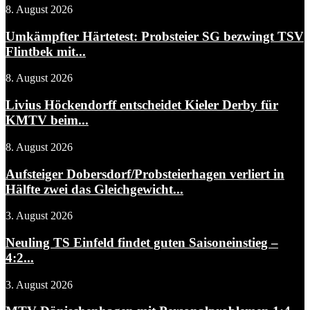
8. August 2026
Umkämpfter Härtetest: Probsteier SG bezwingt TSV
Flintbek mit...
8. August 2026
Livius Höckendorff entscheidet Kieler Derby für
KMTV beim...
8. August 2026
Aufsteiger Dobersdorf/Probsteierhagen verliert in
Hälfte zwei das Gleichgewicht...
3. August 2026
Neuling TS Einfeld findet guten Saisoneinstieg –
4:2...
3. August 2026