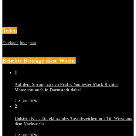
Teilen
Facebook
Instagram
Beliebte Beiträge diese Woche
1
Auf dem Sprung zu den Profis: Youngster Mark Richter
Monserrat auch in Darmstadt dabei
7. August 2026
2
Holstein Kiel: Ein glänzendes Ausrufezeichen mit Till Wiese aus
dem Nachwuchs
7. August 2026