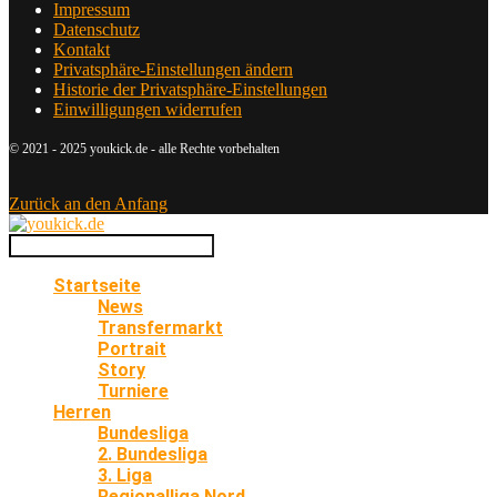
Impressum
Datenschutz
Kontakt
Privatsphäre-Einstellungen ändern
Historie der Privatsphäre-Einstellungen
Einwilligungen widerrufen
© 2021 - 2025 youkick.de - alle Rechte vorbehalten
Zurück an den Anfang
Startseite
News
Transfermarkt
Portrait
Story
Turniere
Herren
Bundesliga
2. Bundesliga
3. Liga
Regionalliga Nord