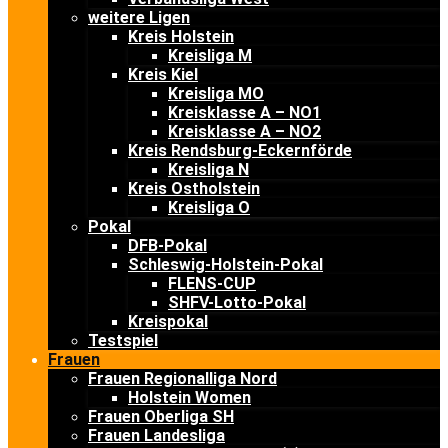
weitere Ligen
Kreis Holstein
Kreisliga M
Kreis Kiel
Kreisliga MO
Kreisklasse A – NO1
Kreisklasse A – NO2
Kreis Rendsburg-Eckernförde
Kreisliga N
Kreis Ostholstein
Kreisliga O
Pokal
DFB-Pokal
Schleswig-Holstein-Pokal
FLENS-CUP
SHFV-Lotto-Pokal
Kreispokal
Testspiel
Frauen
Frauen Regionalliga Nord
Holstein Women
Frauen Oberliga SH
Frauen Landesliga