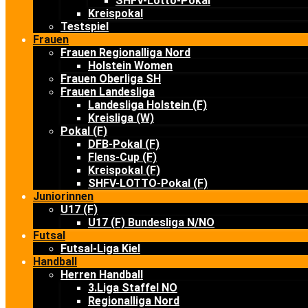
SHFV-Lotto-Pokal
Kreispokal
Testspiel
Frauen
Frauen Regionalliga Nord
Holstein Women
Frauen Oberliga SH
Frauen Landesliga
Landesliga Holstein (F)
Kreisliga (W)
Pokal (F)
DFB-Pokal (F)
Flens-Cup (F)
Kreispokal (F)
SHFV-LOTTO-Pokal (F)
Juniorinnen
U17 (F)
U17 (F) Bundesliga N/NO
Futsal
Futsal-Liga Kiel
Handball
Herren Handball
3.Liga Staffel NO
Regionalliga Nord