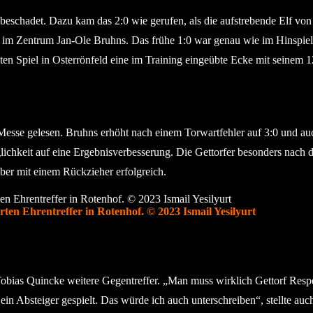
unbeschadet. Dazu kam das 2:0 wie gerufen, als die aufstrebende Elf v
nd im Zentrum Jan-Ole Bruhns. Das frühe 1:0 war genau wie im Hinspie
ten Spiel in Osterrönfeld eine im Training eingeübte Ecke mit seinem 1
e Messe gelesen. Bruhns erhöht nach einem Torwartfehler auf 3:0 und
öglichkeit auf eine Ergebnisverbesserung. Die Gettorfer besonders nac
ber mit einem Rückzieher erfolgreich.
werten Ehrentreffer in Rotenhof. © 2023 Ismail Yesilyurt
Tobias Quincke weitere Gegentreffer. „Man muss wirklich Gettorf Respe
n Absteiger gespielt. Das würde ich auch unterschreiben“, stellte auc