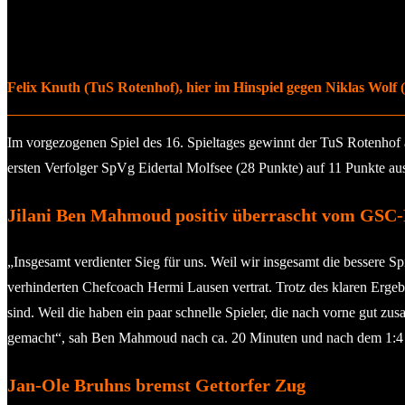
Felix Knuth (TuS Rotenhof), hier im Hinspiel gegen Niklas Wolf (re
Im vorgezogenen Spiel des 16. Spieltages gewinnt der TuS Rotenhof 
ersten Verfolger SpVg Eidertal Molfsee (28 Punkte) auf 11 Punkte aus
Jilani Ben Mahmoud positiv überrascht vom GSC-
„Insgesamt verdienter Sieg für uns. Weil wir insgesamt die bessere S
verhinderten Chefcoach Hermi Lausen vertrat. Trotz des klaren Ergebn
sind. Weil die haben ein paar schnelle Spieler, die nach vorne gut 
gemacht“, sah Ben Mahmoud nach ca. 20 Minuten und nach dem 1:4 ke
Jan-Ole Bruhns bremst Gettorfer Zug