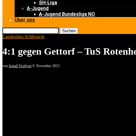
SH-Liga
A-Jugend
A-Jugend Bundesliga NO
Über uns
Suchen
Landesliga Schleswig
4:1 gegen Gettorf – TuS Rotenho
von
Ismail Yesilyurt
9. November 2023