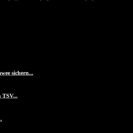
ee sichern...
 TSV...
.