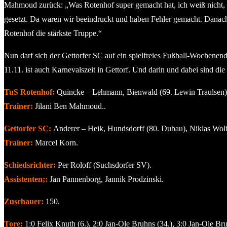
Mahmoud zurück: „Was Rotenhof super gemacht hat, ich weiß nicht, o
gesetzt. Da waren wir beeindruckt und haben Fehler gemacht. Danach 
Rotenhof die stärkste Truppe.“
Nun darf sich der Gettorfer SC auf ein spielfreies Fußball-Wochenen
11.11. ist auch Karnevalszeit in Gettorf. Und darin und dabei sind die 
TuS Rotenhof:
Quincke – Lehmann, Bienwald (69. Lewin Traulsen), 
Trainer:
Jilani Ben Mahmoud..
Gettorfer SC:
Anderer – Heik, Hundsdorff (80. Dubau), Niklas Wolf,
Trainer:
Marcel Korn.
Schiedsrichter:
Per Roloff (Suchsdorfer SV).
Assistenten;:
Jan Pannenborg, Jannik Prodzinski.
Zuschauer:
150.
Tore:
1:0 Felix Knuth (6.), 2:0 Jan-Ole Bruhns (34.), 3:0 Jan-Ole Bru