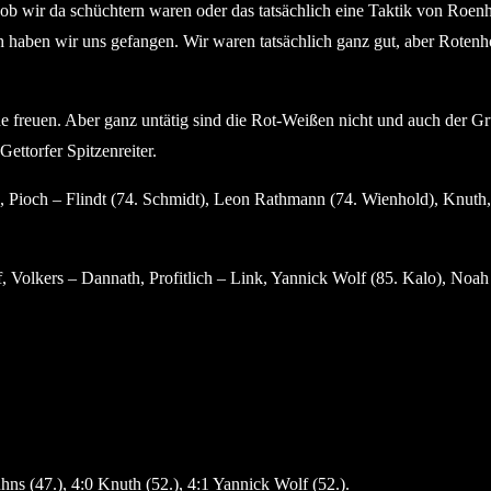
b wir da schüchtern waren oder das tatsächlich eine Taktik von Roenh
haben wir uns gefangen. Wir waren tatsächlich ganz gut, aber Rotenho
de freuen. Aber ganz untätig sind die Rot-Weißen nicht und auch der 
Gettorfer Spitzenreiter.
Pioch – Flindt (74. Schmidt), Leon Rathmann (74. Wienhold), Knuth, 
 Volkers – Dannath, Profitlich – Link, Yannick Wolf (85. Kalo), Noa
hns (47.), 4:0 Knuth (52.), 4:1 Yannick Wolf (52.).