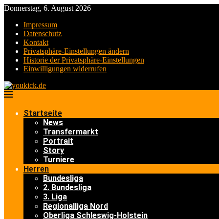
Donnerstag, 6. August 2026
Impressum
Datenschutz
Kontakt
Privatsphäre-Einstellungen ändern
Historie der Privatsphäre-Einstellungen
Einwilligungen widerrufen
Startseite
News
Transfermarkt
Portrait
Story
Turniere
Herren
Bundesliga
2. Bundesliga
3. Liga
Regionalliga Nord
Oberliga Schleswig-Holstein