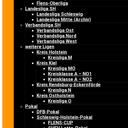
Flens-Oberliga
Landesliga SH
Landesliga Schleswig
Landesliga Mitte (Archiv)
Verbandsliga SH
Verbandsliga Ost
Verbandsliga Nord
Verbandsliga West
weitere Ligen
Kreis Holstein
Kreisliga M
Kreis Kiel
Kreisliga MO
Kreisklasse A – NO1
Kreisklasse A – NO2
Kreis Rendsburg-Eckernförde
Kreisliga N
Kreis Ostholstein
Kreisliga O
Pokal
DFB-Pokal
Schleswig-Holstein-Pokal
FLENS-CUP