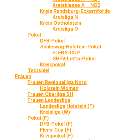
Kreisklasse A – NO2
Kreis Rendsburg-Eckernförde
Kreisliga N
Kreis Ostholstein
Kreisliga O
Pokal
DFB-Pokal
Schleswig-Holstein-Pokal
FLENS-CUP
SHFV-Lotto-Pokal
Kreispokal
Testspiel
Frauen
Frauen Regionalliga Nord
Holstein Women
Frauen Oberliga SH
Frauen Landesliga
Landesliga Holstein (F)
Kreisliga (W)
Pokal (F)
DFB-Pokal (F)
Flens-Cup (F)
Kreispokal (F)