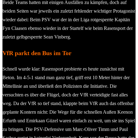
Beide Teams hatten mit einigen Ausfällen zu kämpfen, doch auf
beiden Seiten war jeweils ein zuletzt fehlender wichtiger Protagonist
wieder dabei: Beim PSV war der in der Liga rotgesperrte Kapitän
Fyn Claasen ebenso wieder in der Startelf wie beim Rasensport der
zuletzt gelbgesperrte Sean Vinberg.
VfR parkt den Bus im Tor
Schnell wurde klar: Rasensport probierte es heute zunächst mit
Beton. Im 4-5-1 stand man ganz tief, griff erst 10 Meter hinter der
Mittellinie an und überließ den Polizisten die Initiative. Die
versuchten es über die Flügel, doch der VfR verteidigte fast alles
weg. Da der VfR so tief stand, klappte beim VfR auch das offenbar
geplante Kontern nicht: Die Wege für die schnellen Außen Keenon
Erfurth und Emirkaan Güzel waren einfach zu weit, um sie ins Spiel
zu bringen. Die PSV-Defensive um Marc-Oliver Timm und Paul
Sachse geriet in keinerlei Verlegenheit. Kurz vor der Pause hatte der