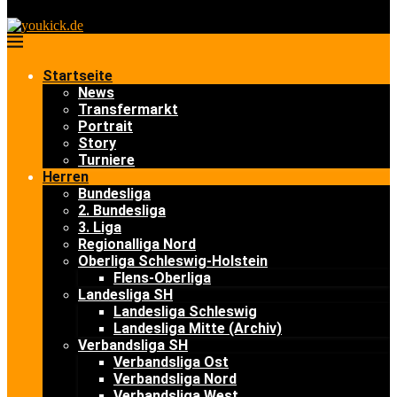
Startseite
News
Transfermarkt
Portrait
Story
Turniere
Herren
Bundesliga
2. Bundesliga
3. Liga
Regionalliga Nord
Oberliga Schleswig-Holstein
Flens-Oberliga
Landesliga SH
Landesliga Schleswig
Landesliga Mitte (Archiv)
Verbandsliga SH
Verbandsliga Ost
Verbandsliga Nord
Verbandsliga West