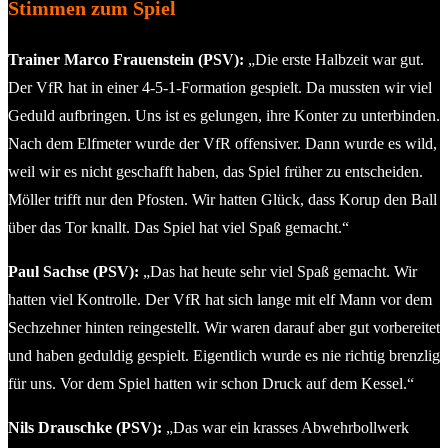
Stimmen zum Spiel
Trainer Marco Frauenstein (PSV):
„Die erste Halbzeit war gut.
Der VfR hat in einer 4-5-1-Formation gespielt. Da mussten wir viel
Geduld aufbringen. Uns ist es gelungen, ihre Konter zu unterbinden.
Nach dem Elfmeter wurde der VfR offensiver. Dann wurde es wild,
weil wir es nicht geschafft haben, das Spiel früher zu entscheiden.
Möller trifft nur den Pfosten. Wir hatten Glück, dass Korup den Ball
über das Tor knallt. Das Spiel hat viel Spaß gemacht.“
Paul Sachse (PSV):
„Das hat heute sehr viel Spaß gemacht. Wir
hatten viel Kontrolle. Der VfR hat sich lange mit elf Mann vor dem
Sechzehner hinten reingestellt. Wir waren darauf aber gut vorbereitet
und haben geduldig gespielt. Eigentlich wurde es nie richtig brenzlig
für uns. Vor dem Spiel hatten wir schon Druck auf dem Kessel.“
Nils Drauschke (PSV):
„Das war ein krasses Abwehrbollwerk