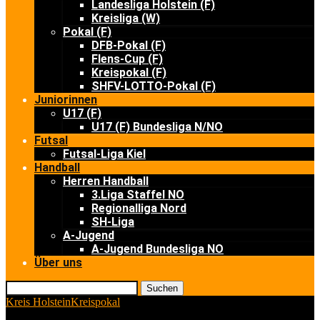
Landesliga Holstein (F)
Kreisliga (W)
Pokal (F)
DFB-Pokal (F)
Flens-Cup (F)
Kreispokal (F)
SHFV-LOTTO-Pokal (F)
Juniorinnen
U17 (F)
U17 (F) Bundesliga N/NO
Futsal
Futsal-Liga Kiel
Handball
Herren Handball
3.Liga Staffel NO
Regionalliga Nord
SH-Liga
A-Jugend
A-Jugend Bundesliga NO
Über uns
Suchen
Kreis Holstein
Kreispokal