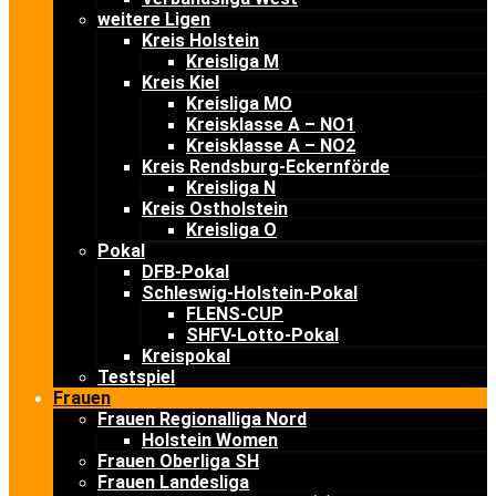
weitere Ligen
Kreis Holstein
Kreisliga M
Kreis Kiel
Kreisliga MO
Kreisklasse A – NO1
Kreisklasse A – NO2
Kreis Rendsburg-Eckernförde
Kreisliga N
Kreis Ostholstein
Kreisliga O
Pokal
DFB-Pokal
Schleswig-Holstein-Pokal
FLENS-CUP
SHFV-Lotto-Pokal
Kreispokal
Testspiel
Frauen
Frauen Regionalliga Nord
Holstein Women
Frauen Oberliga SH
Frauen Landesliga