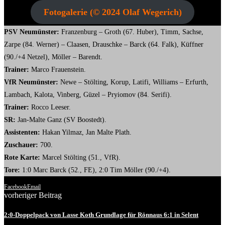
Fotogalerie (© 2024 Olaf Wegerich)
PSV Neumünster:
Franzenburg – Groth (67. Huber), Timm, Sachse,
Zarpe (84. Werner) – Claasen, Drauschke – Barck (64. Falk), Küffner
(90./+4 Netzel), Möller – Barendt.
Trainer:
Marco Frauenstein.
VfR Neumünster:
Newe – Stölting, Korup, Latifi, Williams – Erfurth,
Lambach, Kalota, Vinberg, Güzel – Pryiomov (84. Serifi).
Trainer:
Rocco Leeser.
SR:
Jan-Malte Ganz (SV Boostedt).
Assistenten:
Hakan Yilmaz, Jan Malte Plath.
Zuschauer:
700.
Rote Karte:
Marcel Stölting (51., VfR).
Tore:
1:0 Marc Barck (52., FE), 2:0 Tim Möller (90./+4).
Facebook
Email
vorheriger Beitrag
2:0-Doppelpack von Lasse Koth Grundlage für Rönnaus 6:1 in Selent