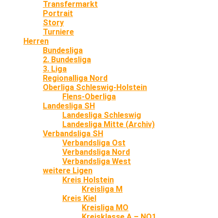
Transfermarkt
Portrait
Story
Turniere
Herren
Bundesliga
2. Bundesliga
3. Liga
Regionalliga Nord
Oberliga Schleswig-Holstein
Flens-Oberliga
Landesliga SH
Landesliga Schleswig
Landesliga Mitte (Archiv)
Verbandsliga SH
Verbandsliga Ost
Verbandsliga Nord
Verbandsliga West
weitere Ligen
Kreis Holstein
Kreisliga M
Kreis Kiel
Kreisliga MO
Kreisklasse A – NO1