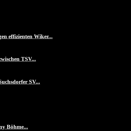
 effizienten Wiker...
zwischen TSV...
Suchsdorfer SV...
ny Böhme...