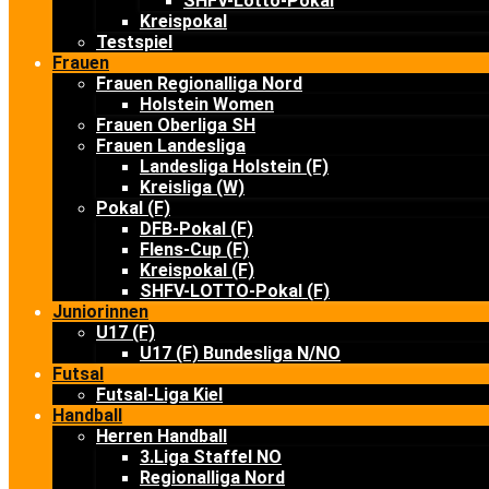
SHFV-Lotto-Pokal
Kreispokal
Testspiel
Frauen
Frauen Regionalliga Nord
Holstein Women
Frauen Oberliga SH
Frauen Landesliga
Landesliga Holstein (F)
Kreisliga (W)
Pokal (F)
DFB-Pokal (F)
Flens-Cup (F)
Kreispokal (F)
SHFV-LOTTO-Pokal (F)
Juniorinnen
U17 (F)
U17 (F) Bundesliga N/NO
Futsal
Futsal-Liga Kiel
Handball
Herren Handball
3.Liga Staffel NO
Regionalliga Nord