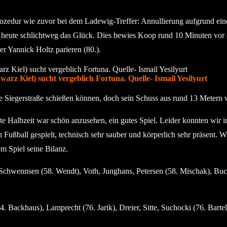
rozedur wie zuvor bei dem Ladewig-Treffer: Annullierung aufgrund eine
e heute schlichtweg das Glück. Dies bewies Koop rund 10 Minuten vor 
r Yannick Holtz parieren (80.).
warz Kiel) sucht vergeblich Fortuna. Quelle- Ismail Yesilyurt
 Siegerstraße schießen können, doch sein Schuss aus rund 13 Metern 
ste Halbzeit war schön anzusehen, ein gutes Spiel. Leider konnten wir
n Fußball gespielt, technisch sehr sauber und körperlich sehr präsent.
m Spiel seine Bilanz.
chwennsen (58. Wendt), Voth, Junghans, Petersen (58. Mischak), Buc
 Backhaus), Lamprecht (76. Jarik), Dreier, Sitte, Suchocki (76. Bart