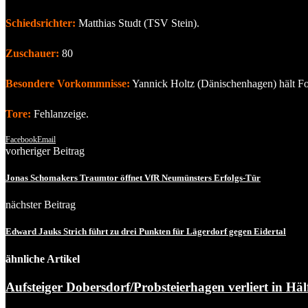
Schiedsrichter:
Matthias Studt (TSV Stein).
Zuschauer:
80
Besondere Vorkommnisse:
Yannick Holtz (Dänischenhagen) hält Fou
Tore:
Fehlanzeige.
Facebook
Email
vorheriger Beitrag
Jonas Schomakers Traumtor öffnet VfR Neumünsters Erfolgs-Tür
nächster Beitrag
Edward Jauks Strich führt zu drei Punkten für Lägerdorf gegen Eidertal
ähnliche Artikel
Aufsteiger Dobersdorf/Probsteierhagen verliert in Hälf