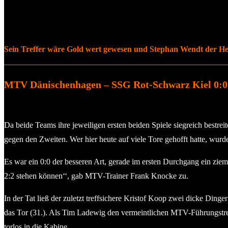
Sein Treffer wäre Gold wert gewesen und Stephan Wendt der Held
MTV Dänischenhagen – SSG Rot-Schwarz Kiel 0:0 
Da beide Teams ihre jeweiligen ersten beiden Spiele siegreich bestre
gegen den Zweiten. Wer hier heute auf viele Tore gehofft hatte, wurde
Es war ein 0:0 der besseren Art, gerade im ersten Durchgang ein ziem
2:2 stehen können‘‘, gab MTV-Trainer Frank Knocke zu.
In der Tat ließ der zuletzt treffsichere Kristof Koop zwei dicke Din
das Tor (31.). Als Tim Ladewig den vermeintlichen MTV-Führungstreff
torlos in die Kabine.