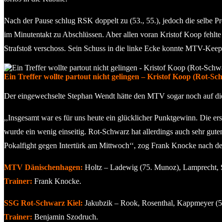
Nach der Pause schlug RSK doppelt zu (53., 55.), jedoch die selbe P
im Minutentakt zu Abschlüssen. Aber allen voran Kristof Koop fehlt
Strafstoß verschoss. Sein Schuss in die linke Ecke konnte MTV-Keepe
Ein Treffer wollte partout nicht gelingen – Kristof Koop (Rot-Sch
Der eingewechselte Stephan Wendt hätte den MTV sogar noch auf die
,,Insgesamt war es für uns heute ein glücklicher Punktgewinn. Die er
wurde ein wenig einseitig. Rot-Schwarz hat allerdings auch sehr gute
Pokalfight gegen Intertürk am Mittwoch‘‘, zog Frank Knocke nach de
MTV Dänischenhagen:
Holtz – Ladewig (75. Munoz), Lamprecht, S
Trainer:
Frank Knocke.
SSG Rot-Schwarz Kiel:
Jakubzik – Rook, Rosenthal, Kappmeyer (54.
Trainer:
Benjamin Szodruch.