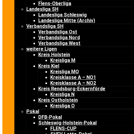
Flens-Oberliga
Landesliga SH
Landesliga Schleswig
Landesliga Mitte (Archiv)
Verbandsliga SH
Verbandsliga Ost
Verbandsliga Nord
Verbandsliga West
weitere Ligen
Kreis Holstein
Kreisliga M
Kreis Kiel
Kreisliga MO
Kreisklasse A – NO1
Kreisklasse A – NO2
Kreis Rendsburg-Eckernförde
Kreisliga N
Kreis Ostholstein
Kreisliga O
Pokal
DFB-Pokal
Schleswig-Holstein-Pokal
FLENS-CUP