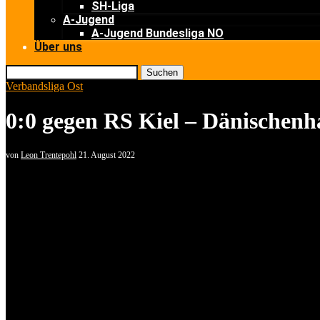
SH-Liga
A-Jugend
A-Jugend Bundesliga NO
Über uns
Suchen
Verbandsliga Ost
0:0 gegen RS Kiel – Dänischenh
von
Leon Trentepohl
21. August 2022