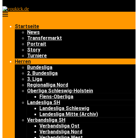
Startseite
News
Transfermarkt
Portrait
Story
Turniere
Herren
Bundesliga
2. Bundesliga
3. Liga
Regionalliga Nord
Oberliga Schleswig-Holstein
Flens-Oberliga
Landesliga SH
Landesliga Schleswig
Landesliga Mitte (Archiv)
Verbandsliga SH
Verbandsliga Ost
Verbandsliga Nord
Verbandsliga West