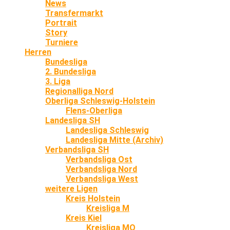
News
Transfermarkt
Portrait
Story
Turniere
Herren
Bundesliga
2. Bundesliga
3. Liga
Regionalliga Nord
Oberliga Schleswig-Holstein
Flens-Oberliga
Landesliga SH
Landesliga Schleswig
Landesliga Mitte (Archiv)
Verbandsliga SH
Verbandsliga Ost
Verbandsliga Nord
Verbandsliga West
weitere Ligen
Kreis Holstein
Kreisliga M
Kreis Kiel
Kreisliga MO