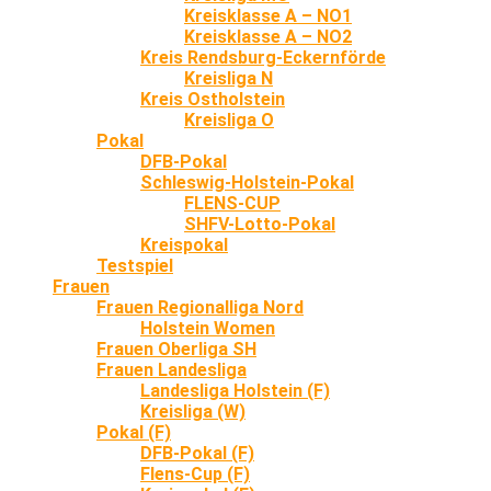
Kreisklasse A – NO1
Kreisklasse A – NO2
Kreis Rendsburg-Eckernförde
Kreisliga N
Kreis Ostholstein
Kreisliga O
Pokal
DFB-Pokal
Schleswig-Holstein-Pokal
FLENS-CUP
SHFV-Lotto-Pokal
Kreispokal
Testspiel
Frauen
Frauen Regionalliga Nord
Holstein Women
Frauen Oberliga SH
Frauen Landesliga
Landesliga Holstein (F)
Kreisliga (W)
Pokal (F)
DFB-Pokal (F)
Flens-Cup (F)