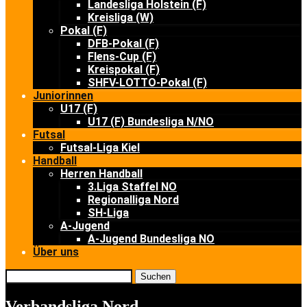
Landesliga Holstein (F)
Kreisliga (W)
Pokal (F)
DFB-Pokal (F)
Flens-Cup (F)
Kreispokal (F)
SHFV-LOTTO-Pokal (F)
Juniorinnen
U17 (F)
U17 (F) Bundesliga N/NO
Futsal
Futsal-Liga Kiel
Handball
Herren Handball
3.Liga Staffel NO
Regionalliga Nord
SH-Liga
A-Jugend
A-Jugend Bundesliga NO
Über uns
Suchen
Verbandsliga Nord