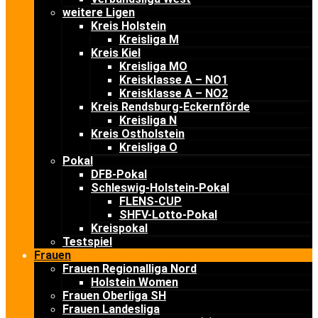
weitere Ligen
Kreis Holstein
Kreisliga M
Kreis Kiel
Kreisliga MO
Kreisklasse A – NO1
Kreisklasse A – NO2
Kreis Rendsburg-Eckernförde
Kreisliga N
Kreis Ostholstein
Kreisliga O
Pokal
DFB-Pokal
Schleswig-Holstein-Pokal
FLENS-CUP
SHFV-Lotto-Pokal
Kreispokal
Testspiel
Frauen
Frauen Regionalliga Nord
Holstein Women
Frauen Oberliga SH
Frauen Landesliga