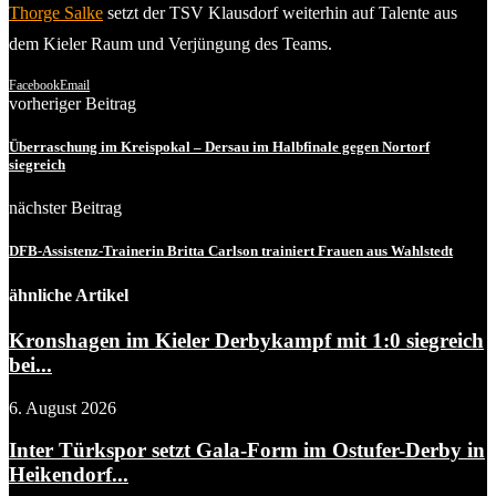
Thorge Salke
setzt der TSV Klausdorf weiterhin auf Talente aus
dem Kieler Raum und Verjüngung des Teams.
Facebook
Email
vorheriger Beitrag
Überraschung im Kreispokal – Dersau im Halbfinale gegen Nortorf
siegreich
nächster Beitrag
DFB-Assistenz-Trainerin Britta Carlson trainiert Frauen aus Wahlstedt
ähnliche Artikel
Kronshagen im Kieler Derbykampf mit 1:0 siegreich
bei...
6. August 2026
Inter Türkspor setzt Gala-Form im Ostufer-Derby in
Heikendorf...