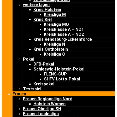
weitere Ligen
Kreis Holstein
Kreisliga M
Kreis Kiel
Kreisliga MO
Kreisklasse A – NO1
Kreisklasse A – NO2
Kreis Rendsburg-Eckernförde
Kreisliga N
Kreis Ostholstein
Kreisliga O
Pokal
DFB-Pokal
Schleswig-Holstein-Pokal
FLENS-CUP
SHFV-Lotto-Pokal
Kreispokal
Testspiel
Frauen
Frauen Regionalliga Nord
Holstein Women
Frauen Oberliga SH
Frauen Landesliga