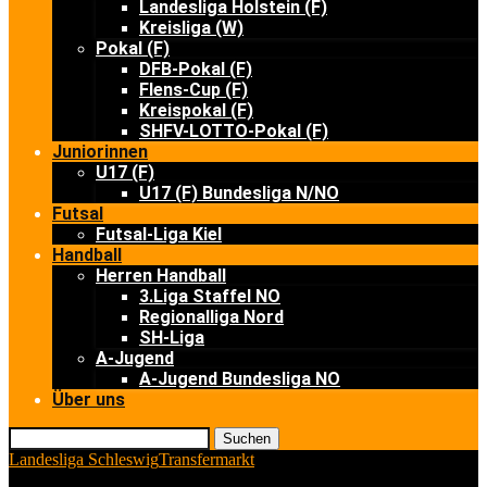
Landesliga Holstein (F)
Kreisliga (W)
Pokal (F)
DFB-Pokal (F)
Flens-Cup (F)
Kreispokal (F)
SHFV-LOTTO-Pokal (F)
Juniorinnen
U17 (F)
U17 (F) Bundesliga N/NO
Futsal
Futsal-Liga Kiel
Handball
Herren Handball
3.Liga Staffel NO
Regionalliga Nord
SH-Liga
A-Jugend
A-Jugend Bundesliga NO
Über uns
Suchen
Landesliga Schleswig
Transfermarkt