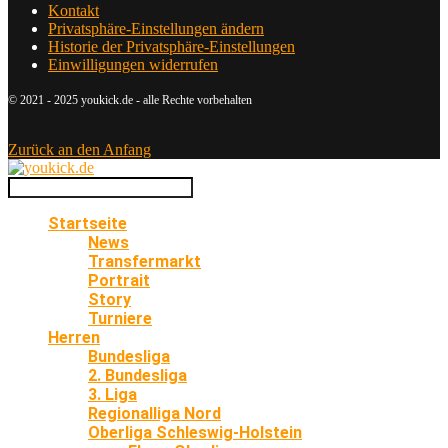
Kontakt
Privatsphäre-Einstellungen ändern
Historie der Privatsphäre-Einstellungen
Einwilligungen widerrufen
© 2021 - 2025 youkick.de - alle Rechte vorbehalten
Zurück an den Anfang
Startseite
News
Transfermarkt
Portrait
Story
Turniere
Herren
Bundesliga
2. Bundesliga
3. Liga
Regionalliga Nord
Oberliga Schleswig-Holstein