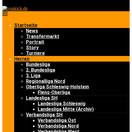
Startseite
News
Transfermarkt
Portrait
Story
Turniere
Herren
Bundesliga
2. Bundesliga
3. Liga
Regionalliga Nord
Oberliga Schleswig-Holstein
Flens-Oberliga
Landesliga SH
Landesliga Schleswig
Landesliga Mitte (Archiv)
Verbandsliga SH
Verbandsliga Ost
Verbandsliga Nord
Verbandsliga West