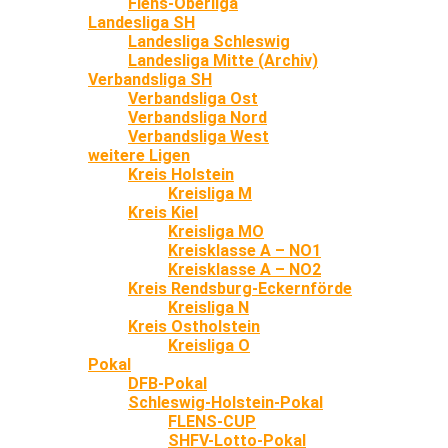
Flens-Oberliga
Landesliga SH
Landesliga Schleswig
Landesliga Mitte (Archiv)
Verbandsliga SH
Verbandsliga Ost
Verbandsliga Nord
Verbandsliga West
weitere Ligen
Kreis Holstein
Kreisliga M
Kreis Kiel
Kreisliga MO
Kreisklasse A – NO1
Kreisklasse A – NO2
Kreis Rendsburg-Eckernförde
Kreisliga N
Kreis Ostholstein
Kreisliga O
Pokal
DFB-Pokal
Schleswig-Holstein-Pokal
FLENS-CUP
SHFV-Lotto-Pokal