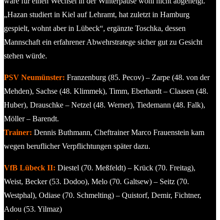
wäre für einen Wechsel in der Winterpause wohl nicht abgeneigt.
„Hazan studiert in Kiel auf Lehramt, hat zuletzt in Hamburg
gespielt, wohnt aber in Lübeck“, ergänzte Toschka, dessen
Mannschaft ein erfahrener Abwehrstratege sicher gut zu Gesicht
stehen würde.
PSV Neumünster:
Franzenburg (85. Pecov) – Zarpe (48. von der
Mehden), Sachse (48. Klimmek), Timm, Eberhardt – Claasen (48.
Huber), Drauschke – Netzel (48. Werner), Tiedemann (48. Falk),
Möller – Barendt.
Trainer:
Dennis Buthmann, Cheftrainer Marco Frauenstein kam
wegen beruflicher Verpflichtungen später dazu.
VfB Lübeck II:
Diestel (70. Meßfeldt) – Krück (70. Freitag),
Weist, Becker (53. Dodoo), Melo (70. Galtsew) – Seitz (70.
Westphal), Odiase (70. Schmelting) – Quistorf, Demir, Fichtner,
Adou (53. Yilmaz)