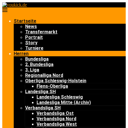
Startseite
News
Transfermarkt
Portrait
Story
Turniere
Herren
Bundesliga
2. Bundesliga
3. Liga
Regionalliga Nord
Oberliga Schleswig-Holstein
Flens-Oberliga
Landesliga SH
Landesliga Schleswig
Landesliga Mitte (Archiv)
Verbandsliga SH
Verbandsliga Ost
Verbandsliga Nord
Verbandsliga West