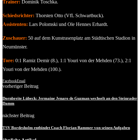
Trainer:
Dominik Toschka.
Schiedsrichter:
Thorsten Otto (VfL Schwartbuck).
Assistenten:
Lars Polomski und Ole Hennes Erhardt.
Zuschauer:
50 auf dem Kunstrasenplatz am Städtischen Stadion in
Neumünster.
Tore:
0:1 Ramiz Demir (8.), 1:1 Youri von der Mehden (73.), 2:1
Youri von der Mehden (100.).
Facebook
Email
vorheriger Beitrag
Dornbreite Lübeck: Jermaine Jenaro de Guzman wechselt an den Steinrader
Damm
nächster Beitrag
TSV Bordesholm entbindet Coach Florian Rammer von seinen Aufgaben