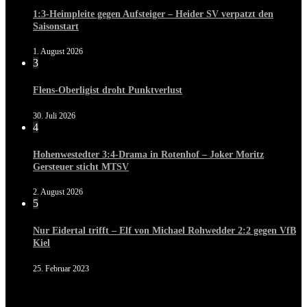
1:3-Heimpleite gegen Aufsteiger – Heider SV verpatzt den
Saisonstart
1. August 2026
3
Flens-Oberligist droht Punktverlust
30. Juli 2026
4
Hohenwestedter 3:4-Drama in Rotenhof – Joker Moritz
Gersteuer sticht MTSV
2. August 2026
5
Nur Eidertal trifft – Elf von Michael Rohwedder 2:2 gegen VfB
Kiel
25. Februar 2023