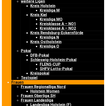
weitere Ligen
Kreis Holstein
Kreisliga M
Kreis Kiel
Kreisliga MO
Kreisklasse A – NO1
Kreisklasse A – NO2
Kreis Rendsburg-Eckernförde
Kreisliga N
Kreis Ostholstein
Kreisliga O
Pokal
DFB-Pokal
Schleswig-Holstein-Pokal
FLENS-CUP
SHFV-Lotto-Pokal
Kreispokal
Testspiel
Frauen
Frauen Regionalliga Nord
Holstein Women
Frauen Oberliga SH
Frauen Landesliga
Landesliga Holstein (F)