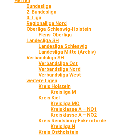
Herren
Bundesliga
2. Bundesliga
3. Liga
Regionalliga Nord
Oberliga Schleswig-Holstein
Flens-Oberliga
Landesliga SH
Landesliga Schleswig
Landesliga Mitte (Archiv)
Verbandsliga SH
Verbandsliga Ost
Verbandsliga Nord
Verbandsliga West
weitere Ligen
Kreis Holstein
Kreisliga M
Kreis Kiel
Kreisliga MO
Kreisklasse A – NO1
Kreisklasse A – NO2
Kreis Rendsburg-Eckernförde
Kreisliga N
Kreis Ostholstein