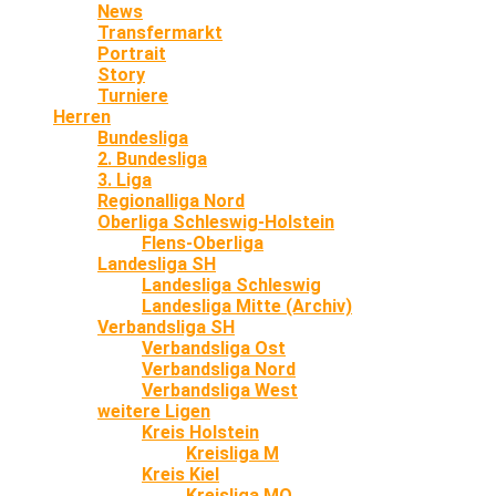
News
Transfermarkt
Portrait
Story
Turniere
Herren
Bundesliga
2. Bundesliga
3. Liga
Regionalliga Nord
Oberliga Schleswig-Holstein
Flens-Oberliga
Landesliga SH
Landesliga Schleswig
Landesliga Mitte (Archiv)
Verbandsliga SH
Verbandsliga Ost
Verbandsliga Nord
Verbandsliga West
weitere Ligen
Kreis Holstein
Kreisliga M
Kreis Kiel
Kreisliga MO