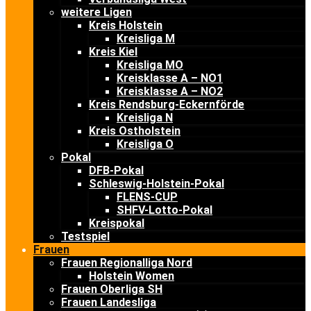
weitere Ligen
Kreis Holstein
Kreisliga M
Kreis Kiel
Kreisliga MO
Kreisklasse A – NO1
Kreisklasse A – NO2
Kreis Rendsburg-Eckernförde
Kreisliga N
Kreis Ostholstein
Kreisliga O
Pokal
DFB-Pokal
Schleswig-Holstein-Pokal
FLENS-CUP
SHFV-Lotto-Pokal
Kreispokal
Testspiel
Frauen
Frauen Regionalliga Nord
Holstein Women
Frauen Oberliga SH
Frauen Landesliga