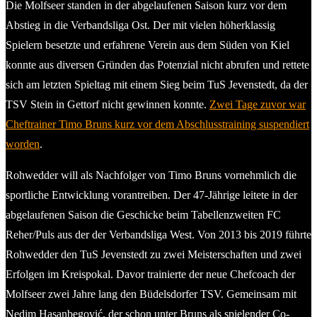
Die Molfseer standen in der abgelaufenen Saison kurz vor dem
Abstieg in die Verbandsliga Ost. Der mit vielen höherklassig
Spielern besetzte und erfahrene Verein aus dem Süden von Kiel
konnte aus diversen Gründen das Potenzial nicht abrufen und rettete
sich am letzten Spieltag mit einem Sieg beim TuS Jevenstedt, da der
TSV Stein in Gettorf nicht gewinnen konnte.
Zwei Tage zuvor war
Cheftrainer Timo Bruns kurz vor dem Abschlusstraining suspendiert
worden
.
Rohwedder will als Nachfolger von Timo Bruns vornehmlich die
sportliche Entwicklung vorantreiben. Der 47-Jährige leitete in der
abgelaufenen Saison die Geschicke beim Tabellenzweiten FC
Reher/Puls aus der der Verbandsliga West. Von 2013 bis 2019 führte
Rohwedder den TuS Jevenstedt zu zwei Meisterschaften und zwei
Erfolgen im Kreispokal. Davor trainierte der neue Chefcoach der
Molfseer zwei Jahre lang den Büdelsdorfer TSV. Gemeinsam mit
Nedim Hasanbegović, der schon unter Bruns als spielender Co-