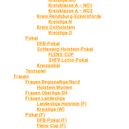
Kreisklasse A – NO1
Kreisklasse A – NO2
Kreis Rendsburg-Eckernförde
Kreisliga N
Kreis Ostholstein
Kreisliga O
Pokal
DFB-Pokal
Schleswig-Holstein-Pokal
FLENS-CUP
SHFV-Lotto-Pokal
Kreispokal
Testspiel
Frauen
Frauen Regionalliga Nord
Holstein Women
Frauen Oberliga SH
Frauen Landesliga
Landesliga Holstein (F)
Kreisliga (W)
Pokal (F)
DFB-Pokal (F)
Flens-Cup (F)