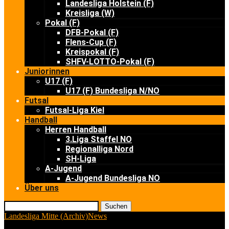
Landesliga Holstein (F)
Kreisliga (W)
Pokal (F)
DFB-Pokal (F)
Flens-Cup (F)
Kreispokal (F)
SHFV-LOTTO-Pokal (F)
Juniorinnen
U17 (F)
U17 (F) Bundesliga N/NO
Futsal
Futsal-Liga Kiel
Handball
Herren Handball
3.Liga Staffel NO
Regionalliga Nord
SH-Liga
A-Jugend
A-Jugend Bundesliga NO
Über uns
Suchen
Landesliga Mitte (Archiv)
News