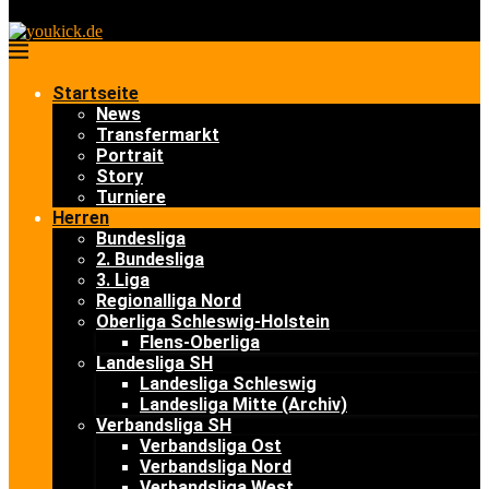
Startseite
News
Transfermarkt
Portrait
Story
Turniere
Herren
Bundesliga
2. Bundesliga
3. Liga
Regionalliga Nord
Oberliga Schleswig-Holstein
Flens-Oberliga
Landesliga SH
Landesliga Schleswig
Landesliga Mitte (Archiv)
Verbandsliga SH
Verbandsliga Ost
Verbandsliga Nord
Verbandsliga West