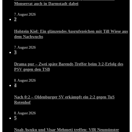
Monserrat auch in Darmstadt dabei
7. August 2026
2
Holstein Kiel: Ein glänzendes Ausrufezeichen mit Till Wiese aus
dem Nachwuchs
7. August 2026
3
Drama pur – Zwei späte Barendt-Treffer beim 3:2-Erfolg des
PSV gegen den TSB
8. August 2026
4
Nach 0:2 – Oldenburger SV erkämpft ein 2:2 gegen TuS
Rotenhof
8. August 2026
5
Noah Awuku und Visar Mehmeti treffen: VfR Neumünster