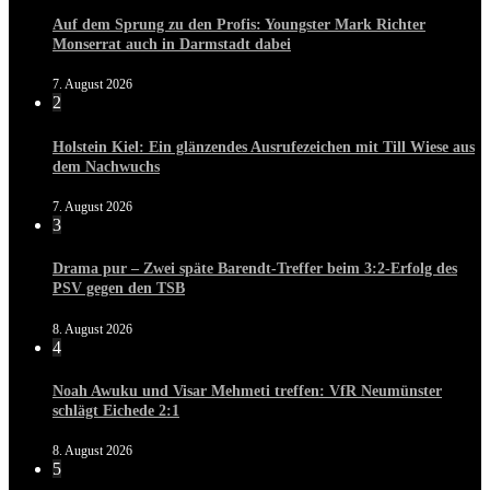
Auf dem Sprung zu den Profis: Youngster Mark Richter
Monserrat auch in Darmstadt dabei
7. August 2026
2
Holstein Kiel: Ein glänzendes Ausrufezeichen mit Till Wiese aus
dem Nachwuchs
7. August 2026
3
Drama pur – Zwei späte Barendt-Treffer beim 3:2-Erfolg des
PSV gegen den TSB
8. August 2026
4
Noah Awuku und Visar Mehmeti treffen: VfR Neumünster
schlägt Eichede 2:1
8. August 2026
5