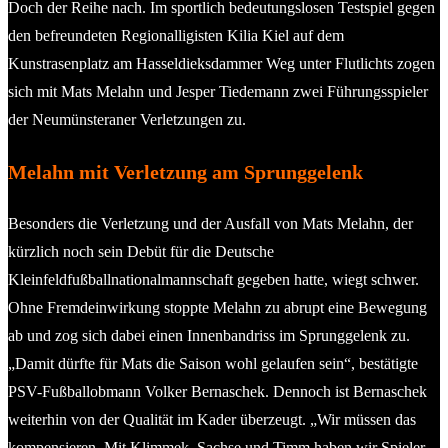
Doch der Reihe nach. Im sportlich bedeutungslosen Testspiel gegen
den befreundeten Regionalligisten Kilia Kiel auf dem
Kunstrasenplatz am Hasseldieksdammer Weg unter Flutlichts zogen
sich mit Mats Melahn und Jesper Tiedemann zwei Führungsspieler
der Neumünsteraner Verletzungen zu.
Melahn mit Verletzung am Sprunggelenk
Besonders die Verletzung und der Ausfall von Mats Melahn, der
kürzlich noch sein Debüt für die Deutsche
Kleinfeldfußballnationalmannschaft gegeben hatte, wiegt schwer.
Ohne Fremdeinwirkung stoppte Melahn zu abrupt eine Bewegung
ab und zog sich dabei einen Innenbandriss im Sprunggelenk zu.
„Damit dürfte für Mats die Saison wohl gelaufen sein“, bestätigte
PSV-Fußballobmann Volker Bernaschek. Dennoch ist Bernaschek
weiterhin von der Qualität im Kader überzeugt. „Wir müssen das
kompensieren. Mit Klimmek, Sachse und Timm haben wir Spieler,