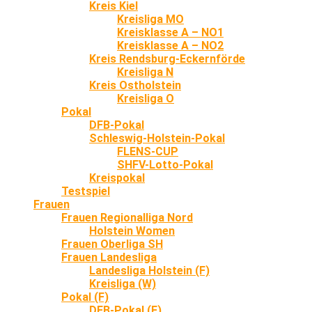
Kreis Kiel
Kreisliga MO
Kreisklasse A – NO1
Kreisklasse A – NO2
Kreis Rendsburg-Eckernförde
Kreisliga N
Kreis Ostholstein
Kreisliga O
Pokal
DFB-Pokal
Schleswig-Holstein-Pokal
FLENS-CUP
SHFV-Lotto-Pokal
Kreispokal
Testspiel
Frauen
Frauen Regionalliga Nord
Holstein Women
Frauen Oberliga SH
Frauen Landesliga
Landesliga Holstein (F)
Kreisliga (W)
Pokal (F)
DFB-Pokal (F)