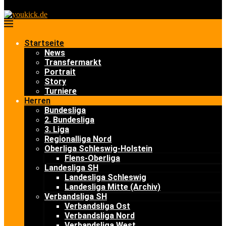
Startseite
News
Transfermarkt
Portrait
Story
Turniere
Herren
Bundesliga
2. Bundesliga
3. Liga
Regionalliga Nord
Oberliga Schleswig-Holstein
Flens-Oberliga
Landesliga SH
Landesliga Schleswig
Landesliga Mitte (Archiv)
Verbandsliga SH
Verbandsliga Ost
Verbandsliga Nord
Verbandsliga West