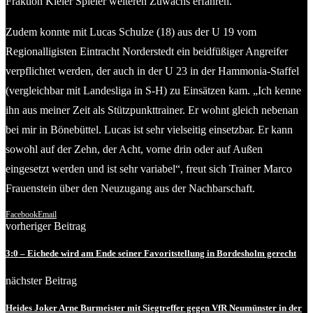
Fraktion Kieler Spieler weiteren Zuwachs erfahren.
Zudem konnte mit Lucas Schulze (18) aus der U 19 vom
Regionalligisten Eintracht Norderstedt ein beidfüßiger Angreifer
verpflichtet werden, der auch in der U 23 in der Hammonia-Staffel
(vergleichbar mit Landesliga in S-H) zu Einsätzen kam. „Ich kenne
ihn aus meiner Zeit als Stützpunkttrainer. Er wohnt gleich nebenan
bei mir in Bönebüttel. Lucas ist sehr vielseitig einsetzbar. Er kann
sowohl auf der Zehn, der Acht, vorne drin oder auf Außen
eingesetzt werden und ist sehr variabel“, freut sich Trainer Marco
Frauenstein über den Neuzugang aus der Nachbarschaft.
Facebook
Email
vorheriger Beitrag
3:0 – Eichede wird am Ende seiner Favoritstellung in Bordesholm gerecht
nächster Beitrag
Heides Joker Arne Burmeister mit Siegtreffer gegen VfR Neumünster in der