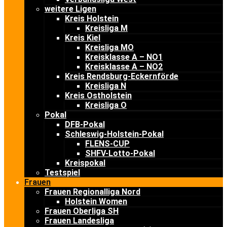
weitere Ligen
Kreis Holstein
Kreisliga M
Kreis Kiel
Kreisliga MO
Kreisklasse A – NO1
Kreisklasse A – NO2
Kreis Rendsburg-Eckernförde
Kreisliga N
Kreis Ostholstein
Kreisliga O
Pokal
DFB-Pokal
Schleswig-Holstein-Pokal
FLENS-CUP
SHFV-Lotto-Pokal
Kreispokal
Testspiel
Frauen
Frauen Regionalliga Nord
Holstein Women
Frauen Oberliga SH
Frauen Landesliga