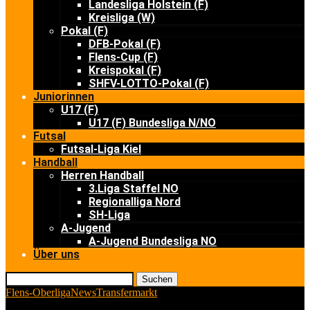
Landesliga Holstein (F)
Kreisliga (W)
Pokal (F)
DFB-Pokal (F)
Flens-Cup (F)
Kreispokal (F)
SHFV-LOTTO-Pokal (F)
Juniorinnen
U17 (F)
U17 (F) Bundesliga N/NO
Futsal
Futsal-Liga Kiel
Handball
Herren Handball
3.Liga Staffel NO
Regionalliga Nord
SH-Liga
A-Jugend
A-Jugend Bundesliga NO
Über uns
Suchen
Flens-Oberliga
News
Transfermarkt