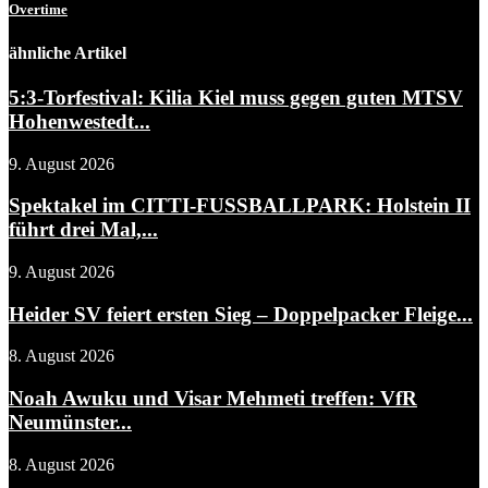
Overtime
ähnliche Artikel
5:3-Torfestival: Kilia Kiel muss gegen guten MTSV
Hohenwestedt...
9. August 2026
Spektakel im CITTI-FUSSBALLPARK: Holstein II
führt drei Mal,...
9. August 2026
Heider SV feiert ersten Sieg – Doppelpacker Fleige...
8. August 2026
Noah Awuku und Visar Mehmeti treffen: VfR
Neumünster...
8. August 2026