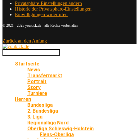
Privatsphäre-Einstellungen ändern
Historie der Privatsphäre-Einstellungen
Einwilligungen widerrufen
© 2021 - 2025 youkick.de - alle Rechte vorbehalten
Zurück an den Anfang
Startseite
News
Transfermarkt
Portrait
Story
Turniere
Herren
Bundesliga
2. Bundesliga
3. Liga
Regionalliga Nord
Oberliga Schleswig-Holstein
Flens-Oberliga