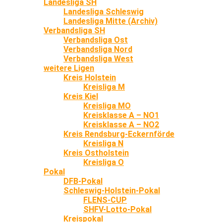
Landesliga SH
Landesliga Schleswig
Landesliga Mitte (Archiv)
Verbandsliga SH
Verbandsliga Ost
Verbandsliga Nord
Verbandsliga West
weitere Ligen
Kreis Holstein
Kreisliga M
Kreis Kiel
Kreisliga MO
Kreisklasse A – NO1
Kreisklasse A – NO2
Kreis Rendsburg-Eckernförde
Kreisliga N
Kreis Ostholstein
Kreisliga O
Pokal
DFB-Pokal
Schleswig-Holstein-Pokal
FLENS-CUP
SHFV-Lotto-Pokal
Kreispokal