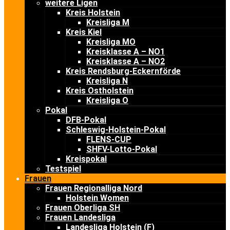
weitere Ligen
Kreis Holstein
Kreisliga M
Kreis Kiel
Kreisliga MO
Kreisklasse A – NO1
Kreisklasse A – NO2
Kreis Rendsburg-Eckernförde
Kreisliga N
Kreis Ostholstein
Kreisliga O
Pokal
DFB-Pokal
Schleswig-Holstein-Pokal
FLENS-CUP
SHFV-Lotto-Pokal
Kreispokal
Testspiel
Frauen
Frauen Regionalliga Nord
Holstein Women
Frauen Oberliga SH
Frauen Landesliga
Landesliga Holstein (F)