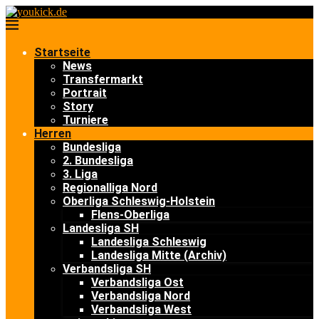
Startseite
News
Transfermarkt
Portrait
Story
Turniere
Herren
Bundesliga
2. Bundesliga
3. Liga
Regionalliga Nord
Oberliga Schleswig-Holstein
Flens-Oberliga
Landesliga SH
Landesliga Schleswig
Landesliga Mitte (Archiv)
Verbandsliga SH
Verbandsliga Ost
Verbandsliga Nord
Verbandsliga West