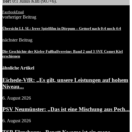
Tor:
0:1 Julius Kliti (90./+6).
Facebook
Email
vorheriger Beitrag
Übersicht LL SL: Irrer Spielfilm in Dörpum – Gettorf nach 0:4 noch 4:4
nächster Beitrag
Die Geschichte der Kieler Fußballvereine: Band 2 und 3 SVE Comet Kiel
erschienen
ähnliche Artikel
Eichede-VfR: „Es gilt, unsere Leistungen auf hohem
Niveau...
6. August 2026
PSV Neumünster: „Das ist eine Mischung aus Pech...
6. August 2026