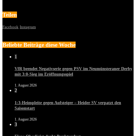
Teilen
Facebook
Instagram
Beliebte Beiträge diese Woche
1
VfR beendet Negativserie gegen PSV im Neumünsteraner Derby
mit 3:0-Sieg im Eröffnungsspiel
1. August 2026
2
1:3-Heimpleite gegen Aufsteiger – Heider SV verpatzt den
Saisonstart
1. August 2026
3