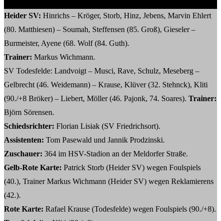
Heider SV:
Hinrichs – Kröger, Storb, Hinz, Jebens, Marvin Ehlert
(80. Matthiesen) – Soumah, Steffensen (85. Groß), Gieseler –
Burmeister, Ayene (68. Wolf (84. Guth).
Trainer:
Markus Wichmann.
SV Todesfelde: Landvoigt – Musci, Rave, Schulz, Meseberg –
Gelbrecht (46. Weidemann) – Krause, Klüver (32. Stehnck), Kliti
(90./+8 Bröker) – Liebert, Möller (46. Pajonk, 74. Soares).
Trainer:
Björn Sörensen.
Schiedsrichter:
Florian Lisiak (SV Friedrichsort).
Assistenten:
Tom Pasewald und Jannik Prodzinski.
Zuschauer:
364 im HSV-Stadion an der Meldorfer Straße.
Gelb-Rote Karte:
Patrick Storb (Heider SV) wegen Foulspiels
(40.), Trainer Markus Wichmann (Heider SV) wegen Reklamierens
(42.).
Rote Karte:
Rafael Krause (Todesfelde) wegen Foulspiels (90./+8).