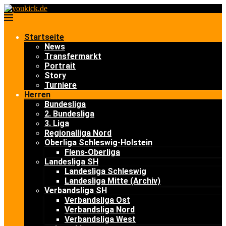
Startseite
News
Transfermarkt
Portrait
Story
Turniere
Herren
Bundesliga
2. Bundesliga
3. Liga
Regionalliga Nord
Oberliga Schleswig-Holstein
Flens-Oberliga
Landesliga SH
Landesliga Schleswig
Landesliga Mitte (Archiv)
Verbandsliga SH
Verbandsliga Ost
Verbandsliga Nord
Verbandsliga West