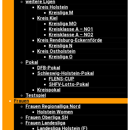
weitere Ligen
Kreis Holstein
Kreisliga M
Kreis Kiel
Kreisliga MO
Kreisklasse A – NO1
Kreisklasse A – NO2
Kreis Rendsburg-Eckernförde
Kreisliga N
Kreis Ostholstein
Kreisliga O
Pokal
DFB-Pokal
Schleswig-Holstein-Pokal
FLENS-CUP
SHFV-Lotto-Pokal
Kreispokal
Testspiel
Frauen
Frauen Regionalliga Nord
Holstein Women
Frauen Oberliga SH
Frauen Landesliga
Landesliga Holstein (F)