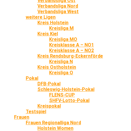
Verbandsliga Ost
Verbandsliga Nord
Verbandsliga West
weitere Ligen
Kreis Holstein
Kreisliga M
Kreis Kiel
Kreisliga MO
Kreisklasse A – NO1
Kreisklasse A – NO2
Kreis Rendsburg-Eckernförde
Kreisliga N
Kreis Ostholstein
Kreisliga O
Pokal
DFB-Pokal
Schleswig-Holstein-Pokal
FLENS-CUP
SHFV-Lotto-Pokal
Kreispokal
Testspiel
Frauen
Frauen Regionalliga Nord
Holstein Women