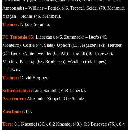
Amponsah) – Wüllner – Petrick (46. Trepca), Seidel (78. Mahmut),
Yazgan – Nohns (46. Mehmeti).
Trainer:
Nikola Soranno.
FC Teutonia 05:
Liesegang (46. Zummack) – Istefo (46.
Monteiro), Coffie (44. Siala), Uphoff (63. Jesgarzewski), Hertner
(63. Berisha), Steinwender (63. Ali) – Brandt (46. Brisevac),
Mirchev, Krasniqi (63. Brodersen), Weidlich (63. Lopes) –
Lukowicz.
Trainer:
David Bergner.
Schiedsrichter:
Luca Sambill (VfB Lübeck).
Assistenten:
Alexander Roppelt, Ole Schulz.
Zuschauer:
80.
Tore:
0:1 Krasniqi (36.), 0:2 Krasniqi (48.), 0:3 Brisevac (76.), 0:4