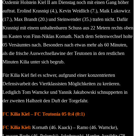
Özdemir Holstein Kiel II am Dienstag noch mit einen Gang höher
auftrat. Erolind Krasniqi (4.), Kevin Weidlich (7.), Maik Lukowicz
(17.), Max Brandt (20.) und Steinwender (35.) trafen nicht. Dafür
Krasniqi mit einem unhaltenbaren Schuss aus 22 Metern rechts oben
im Kasten von Finn-Niklas Kornath. Nach dem Seitenwechsel holte
05 Versäumtes nach. Besonders nach etwas mehr als 60 Minuten,
als die frische Auswechsellawine der Teutonen in den restlichen
Minuten Kilia unter sich begrub.
Für Kilia Kiel fiel es schwer, aufgrund einer konzentrierten
Defensivarbeit des Viertklassisten Möglichkeiten zu kreiieren.
Lediglich Tom Warncke und Yannik Jakubowski schnupperten in
der zweiten Halbzeit den Duft der Torgefahr.
FC Kilia Kiel – FC Teutonia 05 0:4 (0:1)
FC Kilia Kiel:
Kornath (46. Kaack) – Ramo (46. Warncke),
Lawson-Body (46. Polonski), Jakubowski, Harder, Ayyildiz (78.