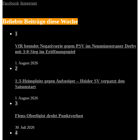
Facebook
Instagram
Beliebte Beiträge diese Woche
1
VfR beendet Negativserie gegen PSV im Neumünsteraner Derby
mit 3:0-Sieg im Eröffnungsspiel
1. August 2026
2
1:3-Heimpleite gegen Aufsteiger – Heider SV verpatzt den
Saisonstart
1. August 2026
3
Flens-Oberligist droht Punktverlust
30. Juli 2026
4