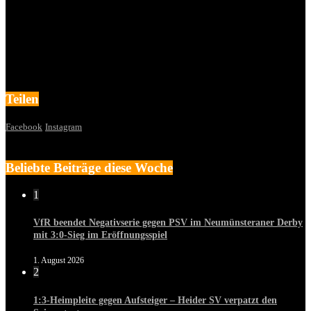
Teilen
Facebook
Instagram
Beliebte Beiträge diese Woche
1
VfR beendet Negativserie gegen PSV im Neumünsteraner Derby
mit 3:0-Sieg im Eröffnungsspiel
1. August 2026
2
1:3-Heimpleite gegen Aufsteiger – Heider SV verpatzt den