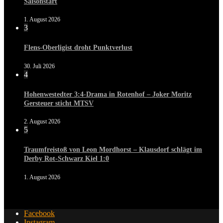
Saisonstart
1. August 2026
3
Flens-Oberligist droht Punktverlust
30. Juli 2026
4
Hohenwestedter 3:4-Drama in Rotenhof – Joker Moritz
Gersteuer sticht MTSV
2. August 2026
5
Traumfreistoß von Leon Mordhorst – Klausdorf schlägt im
Derby Rot-Schwarz Kiel 1:0
1. August 2026
Facebook
Instagram