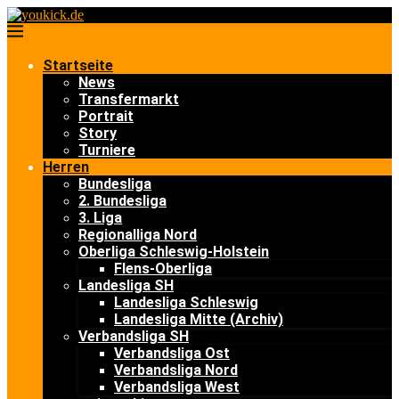
Startseite
News
Transfermarkt
Portrait
Story
Turniere
Herren
Bundesliga
2. Bundesliga
3. Liga
Regionalliga Nord
Oberliga Schleswig-Holstein
Flens-Oberliga
Landesliga SH
Landesliga Schleswig
Landesliga Mitte (Archiv)
Verbandsliga SH
Verbandsliga Ost
Verbandsliga Nord
Verbandsliga West