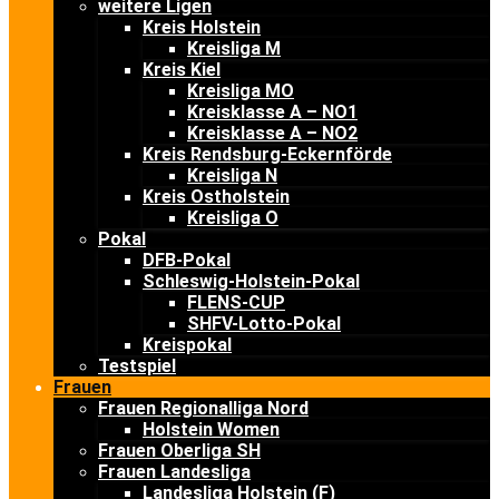
weitere Ligen
Kreis Holstein
Kreisliga M
Kreis Kiel
Kreisliga MO
Kreisklasse A – NO1
Kreisklasse A – NO2
Kreis Rendsburg-Eckernförde
Kreisliga N
Kreis Ostholstein
Kreisliga O
Pokal
DFB-Pokal
Schleswig-Holstein-Pokal
FLENS-CUP
SHFV-Lotto-Pokal
Kreispokal
Testspiel
Frauen
Frauen Regionalliga Nord
Holstein Women
Frauen Oberliga SH
Frauen Landesliga
Landesliga Holstein (F)