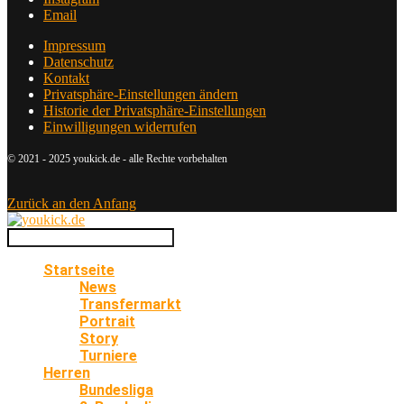
Email
Impressum
Datenschutz
Kontakt
Privatsphäre-Einstellungen ändern
Historie der Privatsphäre-Einstellungen
Einwilligungen widerrufen
© 2021 - 2025 youkick.de - alle Rechte vorbehalten
Zurück an den Anfang
Startseite
News
Transfermarkt
Portrait
Story
Turniere
Herren
Bundesliga