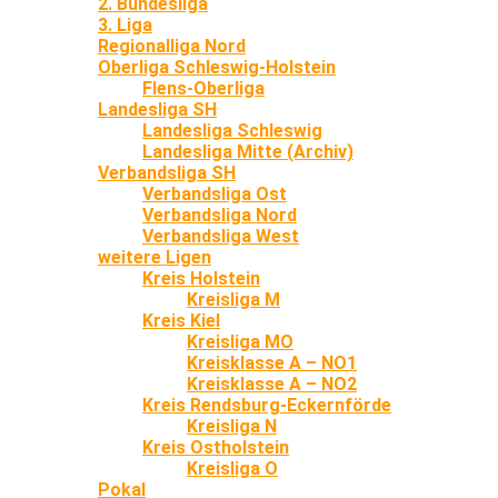
2. Bundesliga
3. Liga
Regionalliga Nord
Oberliga Schleswig-Holstein
Flens-Oberliga
Landesliga SH
Landesliga Schleswig
Landesliga Mitte (Archiv)
Verbandsliga SH
Verbandsliga Ost
Verbandsliga Nord
Verbandsliga West
weitere Ligen
Kreis Holstein
Kreisliga M
Kreis Kiel
Kreisliga MO
Kreisklasse A – NO1
Kreisklasse A – NO2
Kreis Rendsburg-Eckernförde
Kreisliga N
Kreis Ostholstein
Kreisliga O
Pokal