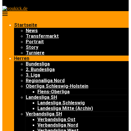
Startseite
News
Transfermarkt
Portrait
Story
Turniere
Herren
Bundesliga
2. Bundesliga
3. Liga
Regionalliga Nord
Oberliga Schleswig-Holstein
Flens-Oberliga
Landesliga SH
Landesliga Schleswig
Landesliga Mitte (Archiv)
Verbandsliga SH
Verbandsliga Ost
Verbandsliga Nord
Verbandsliga West