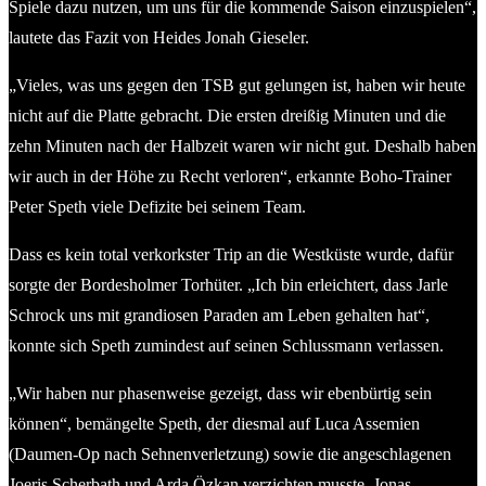
Spiele dazu nutzen, um uns für die kommende Saison einzuspielen“,
lautete das Fazit von Heides Jonah Gieseler.
„Vieles, was uns gegen den TSB gut gelungen ist, haben wir heute
nicht auf die Platte gebracht. Die ersten dreißig Minuten und die
zehn Minuten nach der Halbzeit waren wir nicht gut. Deshalb haben
wir auch in der Höhe zu Recht verloren“, erkannte Boho-Trainer
Peter Speth viele Defizite bei seinem Team.
Dass es kein total verkorkster Trip an die Westküste wurde, dafür
sorgte der Bordesholmer Torhüter. „Ich bin erleichtert, dass Jarle
Schrock uns mit grandiosen Paraden am Leben gehalten hat“,
konnte sich Speth zumindest auf seinen Schlussmann verlassen.
„Wir haben nur phasenweise gezeigt, dass wir ebenbürtig sein
können“, bemängelte Speth, der diesmal auf Luca Assemien
(Daumen-Op nach Sehnenverletzung) sowie die angeschlagenen
Joeris Scherbath und Arda Özkan verzichten musste. Jonas