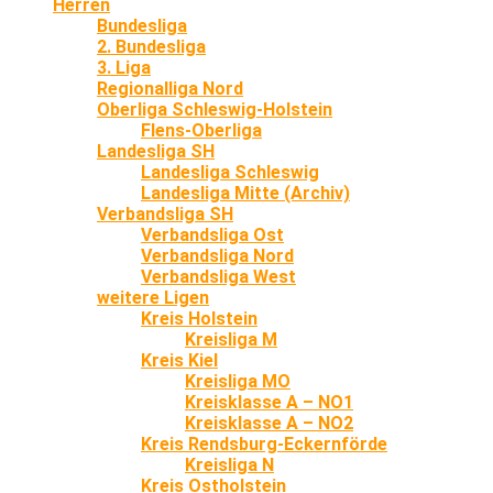
Herren
Bundesliga
2. Bundesliga
3. Liga
Regionalliga Nord
Oberliga Schleswig-Holstein
Flens-Oberliga
Landesliga SH
Landesliga Schleswig
Landesliga Mitte (Archiv)
Verbandsliga SH
Verbandsliga Ost
Verbandsliga Nord
Verbandsliga West
weitere Ligen
Kreis Holstein
Kreisliga M
Kreis Kiel
Kreisliga MO
Kreisklasse A – NO1
Kreisklasse A – NO2
Kreis Rendsburg-Eckernförde
Kreisliga N
Kreis Ostholstein