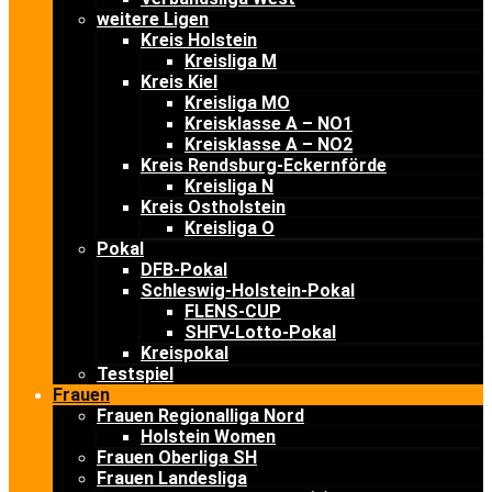
weitere Ligen
Kreis Holstein
Kreisliga M
Kreis Kiel
Kreisliga MO
Kreisklasse A – NO1
Kreisklasse A – NO2
Kreis Rendsburg-Eckernförde
Kreisliga N
Kreis Ostholstein
Kreisliga O
Pokal
DFB-Pokal
Schleswig-Holstein-Pokal
FLENS-CUP
SHFV-Lotto-Pokal
Kreispokal
Testspiel
Frauen
Frauen Regionalliga Nord
Holstein Women
Frauen Oberliga SH
Frauen Landesliga