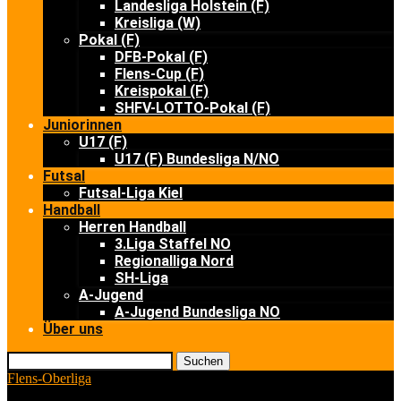
Landesliga Holstein (F)
Kreisliga (W)
Pokal (F)
DFB-Pokal (F)
Flens-Cup (F)
Kreispokal (F)
SHFV-LOTTO-Pokal (F)
Juniorinnen
U17 (F)
U17 (F) Bundesliga N/NO
Futsal
Futsal-Liga Kiel
Handball
Herren Handball
3.Liga Staffel NO
Regionalliga Nord
SH-Liga
A-Jugend
A-Jugend Bundesliga NO
Über uns
Suchen
Flens-Oberliga