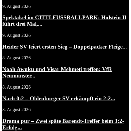
9. August 2026
Spektakel im CITTI-FUSSBALLPARK: Holstein II
führt drei Mal,...
9. August 2026
Heider SV feiert ersten Sieg – Doppelpacker Fleige...
8. August 2026
Noah Awuku und Visar Mehmeti treffen: VfR
Neumünster...
8. August 2026
Nach 0:2 – Oldenburger SV erkämpft ein 2:2...
8. August 2026
Drama pur – Zwei späte Barendt-Treffer beim 3:2-
Erfolg...