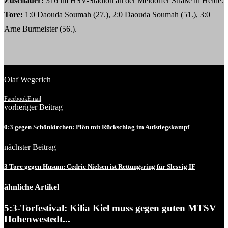
Zuschauer:
316 im HSV-Stadion an der Meldorfer Straße in Heide.
Tore:
1:0 Daouda Soumah (27.), 2:0 Daouda Soumah (51.), 3:0
Arne Burmeister (56.).
Olaf Wegerich
Facebook
Email
vorheriger Beitrag
0:3 gegen Schönkirchen: Plön mit Rückschlag im Aufstiegskampf
nächster Beitrag
3 Tore gegen Husum: Cedric Nielsen ist Rettungsring für Slesvig IF
ähnliche Artikel
5:3-Torfestival: Kilia Kiel muss gegen guten MTSV
Hohenwestedt...