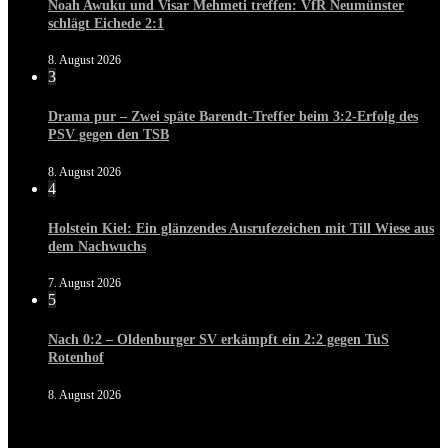
Noah Awuku und Visar Mehmeti treffen: VfR Neumünster
schlägt Eichede 2:1
8. August 2026
3
Drama pur – Zwei späte Barendt-Treffer beim 3:2-Erfolg des
PSV gegen den TSB
8. August 2026
4
Holstein Kiel: Ein glänzendes Ausrufezeichen mit Till Wiese aus
dem Nachwuchs
7. August 2026
5
Nach 0:2 – Oldenburger SV erkämpft ein 2:2 gegen TuS
Rotenhof
8. August 2026