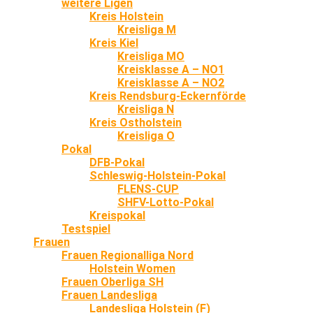
weitere Ligen
Kreis Holstein
Kreisliga M
Kreis Kiel
Kreisliga MO
Kreisklasse A – NO1
Kreisklasse A – NO2
Kreis Rendsburg-Eckernförde
Kreisliga N
Kreis Ostholstein
Kreisliga O
Pokal
DFB-Pokal
Schleswig-Holstein-Pokal
FLENS-CUP
SHFV-Lotto-Pokal
Kreispokal
Testspiel
Frauen
Frauen Regionalliga Nord
Holstein Women
Frauen Oberliga SH
Frauen Landesliga
Landesliga Holstein (F)