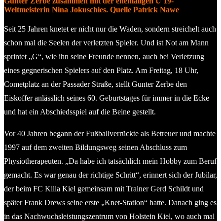
Gunter Zerbe zusammen mit der ehemaligen U 19-
Weltmeisterin Nina Jokuschies. Quelle Patrick Nawe
Seit 25 Jahren knetet er nicht nur die Waden, sondern streichelt auch
schon mal die Seelen der verletzten Spieler. Und ist Not am Mann
sprintet „G“, wie ihn seine Freunde nennen, auch bei Verletzung
eines gegnerischen Spielers auf den Platz. Am Freitag, 18 Uhr,
Cometplatz an der Passader Straße, stellt Gunter Zerbe den
Eiskoffer anlässlich seines 60. Geburtstages für immer in die Ecke
und hat ein Abschiedsspiel auf die Beine gestellt.
Vor 40 Jahren begann der Fußballverrückte als Betreuer und machte
1997 auf dem zweiten Bildungsweg seinen Abschluss zum
Physiotherapeuten. „Da habe ich tatsächlich mein Hobby zum Beruf
gemacht. Es war genau der richtige Schritt“, erinnert sich der Jubilar,
der beim FC Kilia Kiel gemeinsam mit Trainer Gerd Schildt und
später Frank Drews seine erste „Knet-Station“ hatte. Danach ging es
in das Nachwuchsleistungszentrum von Holstein Kiel, wo auch mal