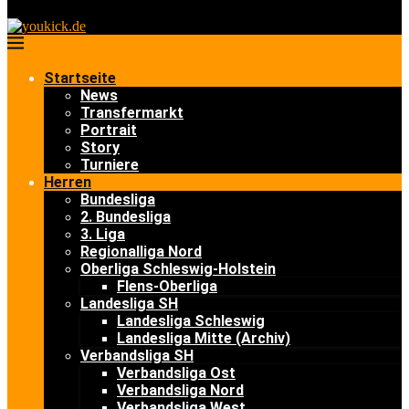
Startseite
News
Transfermarkt
Portrait
Story
Turniere
Herren
Bundesliga
2. Bundesliga
3. Liga
Regionalliga Nord
Oberliga Schleswig-Holstein
Flens-Oberliga
Landesliga SH
Landesliga Schleswig
Landesliga Mitte (Archiv)
Verbandsliga SH
Verbandsliga Ost
Verbandsliga Nord
Verbandsliga West