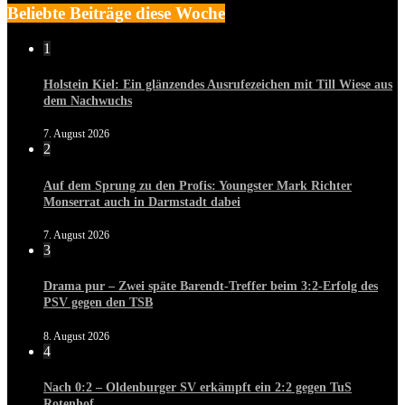
Beliebte Beiträge diese Woche
1
Holstein Kiel: Ein glänzendes Ausrufezeichen mit Till Wiese aus
dem Nachwuchs
7. August 2026
2
Auf dem Sprung zu den Profis: Youngster Mark Richter
Monserrat auch in Darmstadt dabei
7. August 2026
3
Drama pur – Zwei späte Barendt-Treffer beim 3:2-Erfolg des
PSV gegen den TSB
8. August 2026
4
Nach 0:2 – Oldenburger SV erkämpft ein 2:2 gegen TuS
Rotenhof