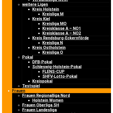
weitere Ligen
Kreis Holstein
Kreisliga M
Kreis Kiel
Kreisliga MO
Kreisklasse A – NO1
Kreisklasse A – NO2
Kreis Rendsburg-Eckernförde
Kreisliga N
Kreis Ostholstein
Kreisliga O
Pokal
DFB-Pokal
Schleswig-Holstein-Pokal
FLENS-CUP
SHFV-Lotto-Pokal
Kreispokal
Testspiel
Frauen
Frauen Regionalliga Nord
Holstein Women
Frauen Oberliga SH
Frauen Landesliga