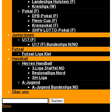
Landesliga Holstein (F)
Kreisliga (W)
Pokal (F)
DFB-Pokal (F)
Flens-Cup (F)
Kreispokal (F)
SHFV-LOTTO-Pokal (F)
Juniorinnen
U17 (F)
U17 (F) Bundesliga N/NO
Futsal
Futsal-Liga Kiel
Handball
Herren Handball
3.Liga Staffel NO
Regionalliga Nord
SH-Liga
A-Jugend
A-Jugend Bundesliga NO
Über uns
Suchen
News