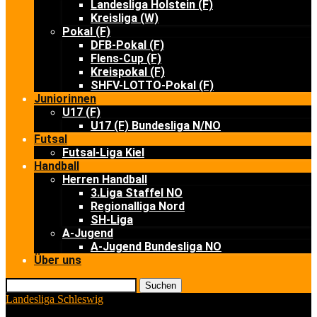
Landesliga Holstein (F)
Kreisliga (W)
Pokal (F)
DFB-Pokal (F)
Flens-Cup (F)
Kreispokal (F)
SHFV-LOTTO-Pokal (F)
Juniorinnen
U17 (F)
U17 (F) Bundesliga N/NO
Futsal
Futsal-Liga Kiel
Handball
Herren Handball
3.Liga Staffel NO
Regionalliga Nord
SH-Liga
A-Jugend
A-Jugend Bundesliga NO
Über uns
Suchen
Landesliga Schleswig