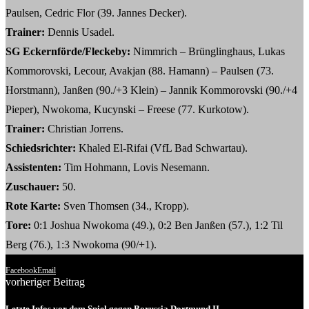
Paulsen, Cedric Flor (39. Jannes Decker).
Trainer:
Dennis Usadel.
SG Eckernförde/Fleckeby:
Nimmrich – Brünglinghaus, Lukas
Kommorovski, Lecour, Avakjan (88. Hamann) – Paulsen (73.
Horstmann), Janßen (90./+3 Klein) – Jannik Kommorovski (90./+4
Pieper), Nwokoma, Kucynski – Freese (77. Kurkotow).
Trainer:
Christian Jorrens.
Schiedsrichter:
Khaled El-Rifai (VfL Bad Schwartau).
Assistenten:
Tim Hohmann, Lovis Nesemann.
Zuschauer:
50.
Rote Karte:
Sven Thomsen (34., Kropp).
Tore:
0:1 Joshua Nwokoma (49.), 0:2 Ben Janßen (57.), 1:2 Til
Berg (76.), 1:3 Nwokoma (90/+1).
Facebook
Email
vorheriger Beitrag
Letzte Infos vor dem Spiel gegen Borussia Dortmund II