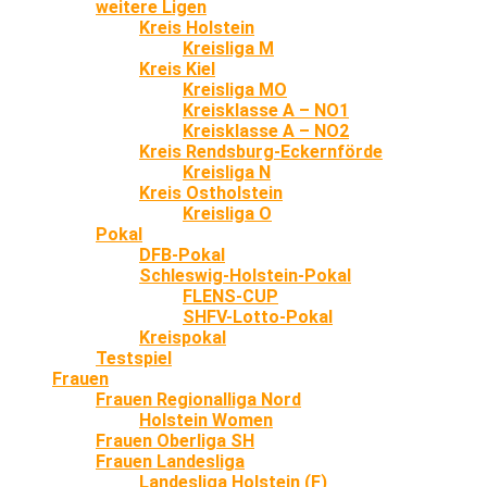
weitere Ligen
Kreis Holstein
Kreisliga M
Kreis Kiel
Kreisliga MO
Kreisklasse A – NO1
Kreisklasse A – NO2
Kreis Rendsburg-Eckernförde
Kreisliga N
Kreis Ostholstein
Kreisliga O
Pokal
DFB-Pokal
Schleswig-Holstein-Pokal
FLENS-CUP
SHFV-Lotto-Pokal
Kreispokal
Testspiel
Frauen
Frauen Regionalliga Nord
Holstein Women
Frauen Oberliga SH
Frauen Landesliga
Landesliga Holstein (F)