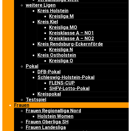
weitere Ligen
Kreis Holstein
Kreisliga M
Kreis Kiel
Kreisliga MO
Kreisklasse A – NO1
Kreisklasse A – NO2
Kreis Rendsburg-Eckernförde
Kreisliga N
Kreis Ostholstein
Kreisliga O
Pokal
DFB-Pokal
Schleswig-Holstein-Pokal
FLENS-CUP
SHFV-Lotto-Pokal
Kreispokal
Testspiel
Frauen
Frauen Regionalliga Nord
Holstein Women
Frauen Oberliga SH
Frauen Landesliga