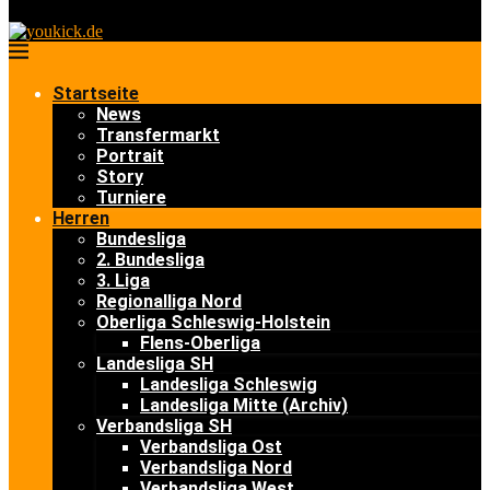
Startseite
News
Transfermarkt
Portrait
Story
Turniere
Herren
Bundesliga
2. Bundesliga
3. Liga
Regionalliga Nord
Oberliga Schleswig-Holstein
Flens-Oberliga
Landesliga SH
Landesliga Schleswig
Landesliga Mitte (Archiv)
Verbandsliga SH
Verbandsliga Ost
Verbandsliga Nord
Verbandsliga West