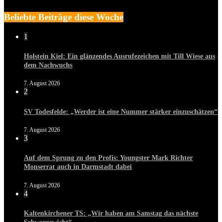
Beliebte Beiträge diese Woche
1
Holstein Kiel: Ein glänzendes Ausrufezeichen mit Till Wiese aus
dem Nachwuchs
7. August 2026
2
SV Todesfelde: „Werder ist eine Nummer stärker einzuschätzen“
7. August 2026
3
Auf dem Sprung zu den Profis: Youngster Mark Richter
Monserrat auch in Darmstadt dabei
7. August 2026
4
Kaltenkirchener TS: „Wir haben am Samstag das nächste