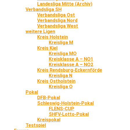
Landesliga Mitte (Archiv)
Verbandsliga SH
Verbandsliga Ost
Verbandsliga Nord
Verbandsliga West
weitere Ligen
Kreis Holstein
Kreisliga M
Kreis Kiel
Kreisliga MO
Kreisklasse A – NO1
Kreisklasse A – NO2
Kreis Rendsburg-Eckernförde
Kreisliga N
Kreis Ostholstein
Kreisliga O
Pokal
DFB-Pokal
Schleswig-Holstein-Pokal
FLENS-CUP
SHFV-Lotto-Pokal
Kreispokal
Testspiel