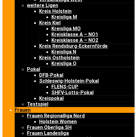
weitere Ligen
Kreis Holstein
Kreisliga M
Kreis Kiel
Kreisliga MO
Kreisklasse A – NO1
Kreisklasse A – NO2
Kreis Rendsburg-Eckernförde
Kreisliga N
Kreis Ostholstein
Kreisliga O
Pokal
DFB-Pokal
Schleswig-Holstein-Pokal
FLENS-CUP
SHFV-Lotto-Pokal
Kreispokal
Testspiel
Frauen
Frauen Regionalliga Nord
Holstein Women
Frauen Oberliga SH
Frauen Landesliga