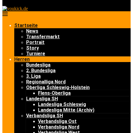
Startseite
News
Transfermarkt
Portrait
Story
Turniere
Herren
Bundesliga
2. Bundesliga
3. Liga
Regionalliga Nord
Oberliga Schleswig-Holstein
Flens-Oberliga
Landesliga SH
Landesliga Schleswig
Landesliga Mitte (Archiv)
Verbandsliga SH
Verbandsliga Ost
Verbandsliga Nord
Verbandsliga West