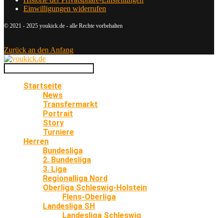
Einwilligungen widerrufen
© 2021 - 2025 youkick.de - alle Rechte vorbehalten
Zurück an den Anfang
Startseite
News
Transfermarkt
Portrait
Story
Turniere
Herren
Bundesliga
2. Bundesliga
3. Liga
Regionalliga Nord
Oberliga Schleswig-Holstein
Flens-Oberliga
Landesliga SH
Landesliga Schleswig