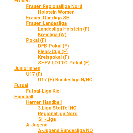
Frauen
Frauen Regionalliga Nord
Holstein Women
Frauen Oberliga SH
Frauen Landesliga
Landesliga Holstein (F)
Kreisliga (W)
Pokal (F)
DFB-Pokal (F)
Flens-Cup (F)
Kreispokal (F)
SHFV-LOTTO-Pokal (F)
Juniorinnen
U17 (F)
U17 (F) Bundesliga N/NO
Futsal
Futsal-Liga Kiel
Handball
Herren Handball
3.Liga Staffel NO
Regionalliga Nord
SH-Liga
A-Jugend
A-Jugend Bundesliga NO