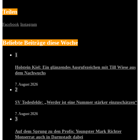
Teilen
Facebook
Instagram
Beliebte Beiträge diese Woche
1
Holstein Kiel: Ein glänzendes Ausrufezeichen mit Till Wiese aus
dem Nachwuchs
7. August 2026
2
SV Todesfelde: „Werder ist eine Nummer stärker einzuschätzen“
7. August 2026
3
Auf dem Sprung zu den Profis: Youngster Mark Richter
Monserrat auch in Darmstadt dabei