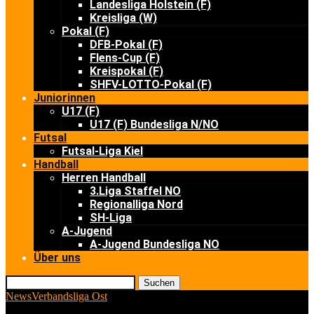
Landesliga Holstein (F)
Kreisliga (W)
Pokal (F)
DFB-Pokal (F)
Flens-Cup (F)
Kreispokal (F)
SHFV-LOTTO-Pokal (F)
Juniorinnen
U17 (F)
U17 (F) Bundesliga N/NO
Futsal
Futsal-Liga Kiel
Handball
Herren Handball
3.Liga Staffel NO
Regionalliga Nord
SH-Liga
A-Jugend
A-Jugend Bundesliga NO
Über uns
Suchen
News
Verbandsliga Ost