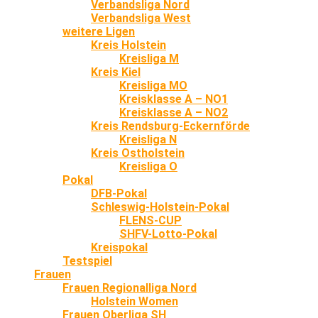
Verbandsliga Nord
Verbandsliga West
weitere Ligen
Kreis Holstein
Kreisliga M
Kreis Kiel
Kreisliga MO
Kreisklasse A – NO1
Kreisklasse A – NO2
Kreis Rendsburg-Eckernförde
Kreisliga N
Kreis Ostholstein
Kreisliga O
Pokal
DFB-Pokal
Schleswig-Holstein-Pokal
FLENS-CUP
SHFV-Lotto-Pokal
Kreispokal
Testspiel
Frauen
Frauen Regionalliga Nord
Holstein Women
Frauen Oberliga SH