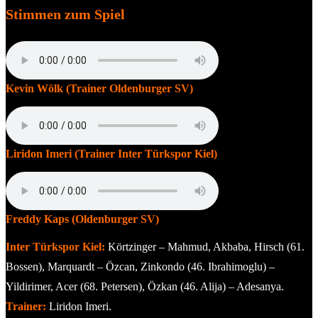
Stimmen zum Spiel
Kevin Wölk (Trainer Oldenburger SV)
Liridon Imeri (Trainer Inter Türkspor Kiel)
Freddy Kaps (Oldenburger SV)
Inter Türkspor Kiel:
Körtzinger – Mahmud, Akbaba, Hirsch (61.
Bossen), Marquardt – Özcan, Zinkondo (46. Ibrahimoglu) –
Yildirimer, Acer (68. Petersen), Özkan (46. Alija) – Adesanya.
Trainer:
Liridon Imeri.