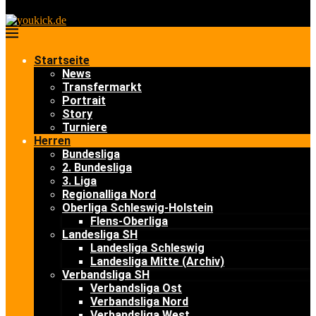
Startseite
News
Transfermarkt
Portrait
Story
Turniere
Herren
Bundesliga
2. Bundesliga
3. Liga
Regionalliga Nord
Oberliga Schleswig-Holstein
Flens-Oberliga
Landesliga SH
Landesliga Schleswig
Landesliga Mitte (Archiv)
Verbandsliga SH
Verbandsliga Ost
Verbandsliga Nord
Verbandsliga West