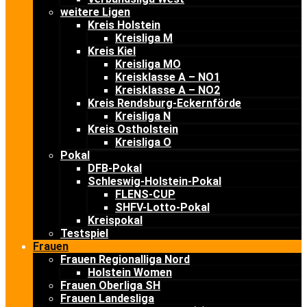
weitere Ligen
Kreis Holstein
Kreisliga M
Kreis Kiel
Kreisliga MO
Kreisklasse A – NO1
Kreisklasse A – NO2
Kreis Rendsburg-Eckernförde
Kreisliga N
Kreis Ostholstein
Kreisliga O
Pokal
DFB-Pokal
Schleswig-Holstein-Pokal
FLENS-CUP
SHFV-Lotto-Pokal
Kreispokal
Testspiel
Frauen
Frauen Regionalliga Nord
Holstein Women
Frauen Oberliga SH
Frauen Landesliga