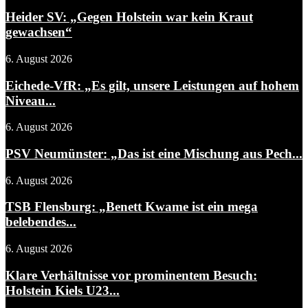
Heider SV: „Gegen Holstein war kein Kraut
gewachsen“
6. August 2026
Eichede-VfR: „Es gilt, unsere Leistungen auf hohem
Niveau...
6. August 2026
PSV Neumünster: „Das ist eine Mischung aus Pech...
6. August 2026
TSB Flensburg: „Benett Kwame ist ein mega
belebendes...
6. August 2026
Klare Verhältnisse vor prominentem Besuch:
Holstein Kiels U23...