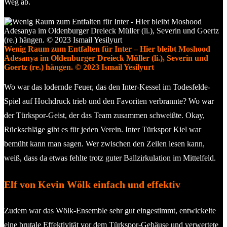
Weg ab.
Wenig Raum zum Entfalten für Inter – Hier bleibt Moshood
Adesanya im Oldenburger Dreieck Müller (li.), Severin und
Goertz (re.) hängen. © 2023 Ismail Yesilyurt
Wo war das lodernde Feuer, das den Inter-Kessel im Todesfelde-
Spiel auf Hochdruck trieb und den Favoriten verbrannte? Wo war
der Türkspor-Geist, der das Team zusammen schweißte. Okay,
Rückschläge gibt es für jeden Verein. Inter Türkspor Kiel war
bemüht kann man sagen. Wer zwischen den Zeilen lesen kann,
weiß, dass da etwas fehlte trotz guter Ballzirkulation im Mittelfeld.
Elf von Kevin Wölk einfach und effektiv
Zudem war das Wölk-Ensemble sehr gut eingestimmt, entwickelte
eine brutale Effektivität vor dem Türkspor-Gehäuse und verwertete