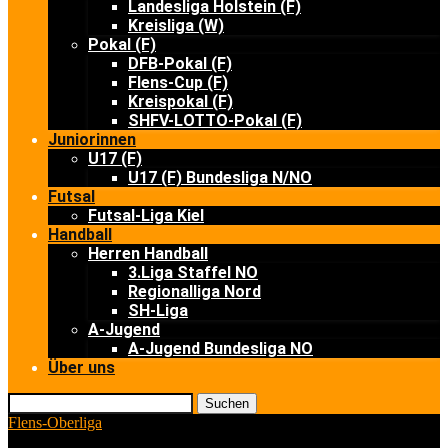
Landesliga Holstein (F)
Kreisliga (W)
Pokal (F)
DFB-Pokal (F)
Flens-Cup (F)
Kreispokal (F)
SHFV-LOTTO-Pokal (F)
Juniorinnen
U17 (F)
U17 (F) Bundesliga N/NO
Futsal
Futsal-Liga Kiel
Handball
Herren Handball
3.Liga Staffel NO
Regionalliga Nord
SH-Liga
A-Jugend
A-Jugend Bundesliga NO
Über uns
Suchen
Flens-Oberliga