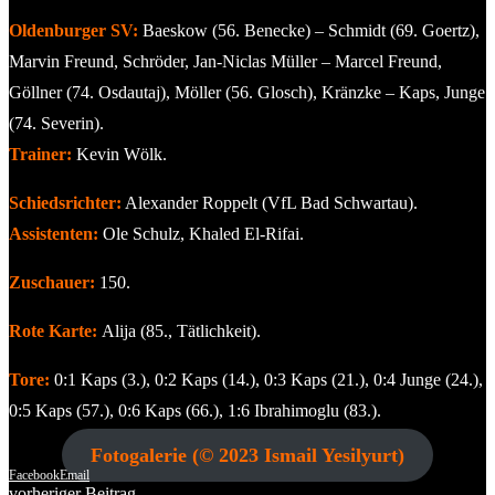
Oldenburger SV:
Baeskow (56. Benecke) – Schmidt (69. Goertz),
Marvin Freund, Schröder, Jan-Niclas Müller – Marcel Freund,
Göllner (74. Osdautaj), Möller (56. Glosch), Kränzke – Kaps, Junge
(74. Severin).
Trainer:
Kevin Wölk.
Schiedsrichter:
Alexander Roppelt (VfL Bad Schwartau).
Assistenten:
Ole Schulz, Khaled El-Rifai.
Zuschauer:
150.
Rote Karte:
Alija (85., Tätlichkeit).
Tore:
0:1 Kaps (3.), 0:2 Kaps (14.), 0:3 Kaps (21.), 0:4 Junge (24.),
0:5 Kaps (57.), 0:6 Kaps (66.), 1:6 Ibrahimoglu (83.).
Fotogalerie (© 2023 Ismail Yesilyurt)
Facebook
Email
vorheriger Beitrag