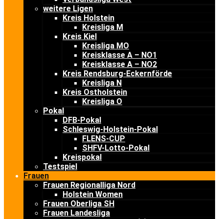
weitere Ligen
Kreis Holstein
Kreisliga M
Kreis Kiel
Kreisliga MO
Kreisklasse A – NO1
Kreisklasse A – NO2
Kreis Rendsburg-Eckernförde
Kreisliga N
Kreis Ostholstein
Kreisliga O
Pokal
DFB-Pokal
Schleswig-Holstein-Pokal
FLENS-CUP
SHFV-Lotto-Pokal
Kreispokal
Testspiel
Frauen
Frauen Regionalliga Nord
Holstein Women
Frauen Oberliga SH
Frauen Landesliga