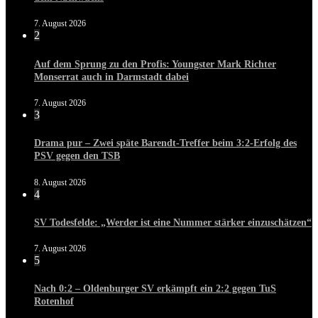
7. August 2026
2
Auf dem Sprung zu den Profis: Youngster Mark Richter
Monserrat auch in Darmstadt dabei
7. August 2026
3
Drama pur – Zwei späte Barendt-Treffer beim 3:2-Erfolg des
PSV gegen den TSB
8. August 2026
4
SV Todesfelde: „Werder ist eine Nummer stärker einzuschätzen“
7. August 2026
5
Nach 0:2 – Oldenburger SV erkämpft ein 2:2 gegen TuS
Rotenhof