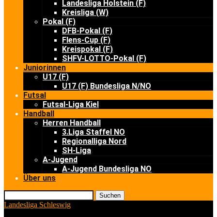
Landesliga Holstein (F)
Kreisliga (W)
Pokal (F)
DFB-Pokal (F)
Flens-Cup (F)
Kreispokal (F)
SHFV-LOTTO-Pokal (F)
Juniorinnen
U17 (F)
U17 (F) Bundesliga N/NO
Futsal
Futsal-Liga Kiel
Handball
Herren Handball
3.Liga Staffel NO
Regionalliga Nord
SH-Liga
A-Jugend
A-Jugend Bundesliga NO
Über uns
Suchen
Landesliga Schleswig