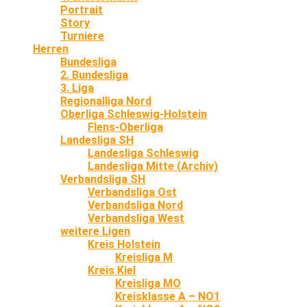
Portrait
Story
Turniere
Herren
Bundesliga
2. Bundesliga
3. Liga
Regionalliga Nord
Oberliga Schleswig-Holstein
Flens-Oberliga
Landesliga SH
Landesliga Schleswig
Landesliga Mitte (Archiv)
Verbandsliga SH
Verbandsliga Ost
Verbandsliga Nord
Verbandsliga West
weitere Ligen
Kreis Holstein
Kreisliga M
Kreis Kiel
Kreisliga MO
Kreisklasse A – NO1