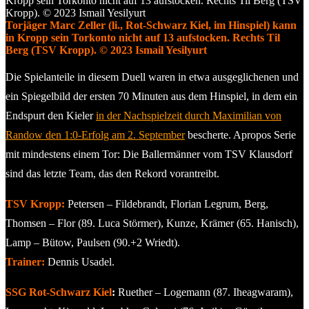
Torjäger Marc Zeller (li., Rot-Schwarz Kiel, im Hinspiel) kann
in Kropp sein Torkonto nicht auf 13 aufstocken. Rechts Til
Berg (TSV Kropp). © 2023 Ismail Yesilyurt
Die Spielanteile in diesem Duell waren in etwa ausgeglichenen und
ein Spiegelbild der ersten 70 Minuten aus dem Hinspiel, in dem ein
Endspurt den Kieler
in der Nachspielzeit durch Maximilian von
Randow den 1:0-Erfolg am 2. September
bescherte. Apropos Serie
mit mindestens einem Tor: Die Ballermänner vom TSV Klausdorf
sind das letzte Team, das den Rekord vorantreibt.
TSV Kropp:
Petersen – Fildebrandt, Florian Legrum, Berg,
Thomsen – Flor (89. Luca Störmer), Kunze, Krämer (65. Hanisch),
Lamp – Bütow, Paulsen (90.+2 Wriedt).
Trainer:
Dennis Usadel.
SSG Rot-Schwarz Kiel
:
Ruether – Logemann (87. Iheagwaram),