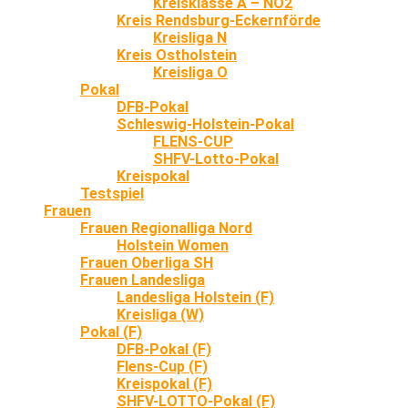
Kreisklasse A – NO2
Kreis Rendsburg-Eckernförde
Kreisliga N
Kreis Ostholstein
Kreisliga O
Pokal
DFB-Pokal
Schleswig-Holstein-Pokal
FLENS-CUP
SHFV-Lotto-Pokal
Kreispokal
Testspiel
Frauen
Frauen Regionalliga Nord
Holstein Women
Frauen Oberliga SH
Frauen Landesliga
Landesliga Holstein (F)
Kreisliga (W)
Pokal (F)
DFB-Pokal (F)
Flens-Cup (F)
Kreispokal (F)
SHFV-LOTTO-Pokal (F)