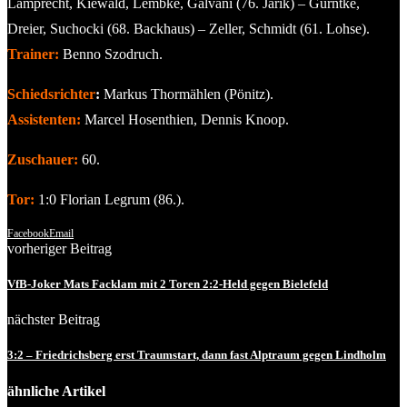
Lamprecht, Kiewald, Lembke, Galvani (76. Jarik) – Gürntke,
Dreier, Suchocki (68. Backhaus) – Zeller, Schmidt (61. Lohse).
Trainer:
Benno Szodruch.
Schiedsrichter
:
Markus Thormählen (Pönitz).
Assistenten:
Marcel Hosenthien, Dennis Knoop.
Zuschauer:
60.
Tor:
1:0 Florian Legrum (86.).
Facebook
Email
vorheriger Beitrag
VfB-Joker Mats Facklam mit 2 Toren 2:2-Held gegen Bielefeld
nächster Beitrag
3:2 – Friedrichsberg erst Traumstart, dann fast Alptraum gegen Lindholm
ähnliche Artikel