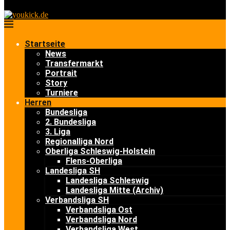
Startseite
News
Transfermarkt
Portrait
Story
Turniere
Herren
Bundesliga
2. Bundesliga
3. Liga
Regionalliga Nord
Oberliga Schleswig-Holstein
Flens-Oberliga
Landesliga SH
Landesliga Schleswig
Landesliga Mitte (Archiv)
Verbandsliga SH
Verbandsliga Ost
Verbandsliga Nord
Verbandsliga West