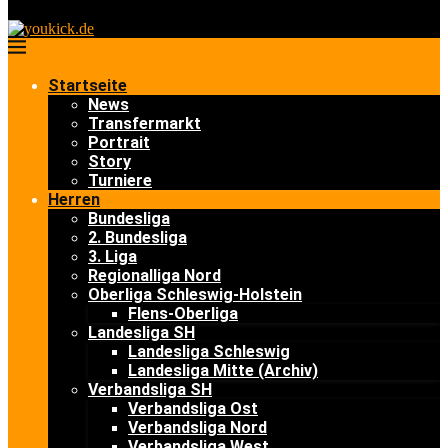
Startseite
News
Transfermarkt
Portrait
Story
Turniere
Herren
Bundesliga
2. Bundesliga
3. Liga
Regionalliga Nord
Oberliga Schleswig-Holstein
Flens-Oberliga
Landesliga SH
Landesliga Schleswig
Landesliga Mitte (Archiv)
Verbandsliga SH
Verbandsliga Ost
Verbandsliga Nord
Verbandsliga West