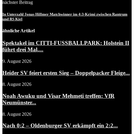
nächster Beitrag
In Unterzahl Jonas Hillmer Matchwinner im 4:3-Krimi zwischen Rantrum
und RS Kiel
ähnliche Artikel
Spektakel im CITTI-FUSSBALLPARK: Holstein II
führt drei Mal,...
9. August 2026
Heider SV feiert ersten Sieg – Doppelpacker Fleige...
8. August 2026
Noah Awuku und Visar Mehmeti treffen: VfR
Neumünster...
8. August 2026
Nach 0:2 – Oldenburger SV erkämpft ein 2:2...