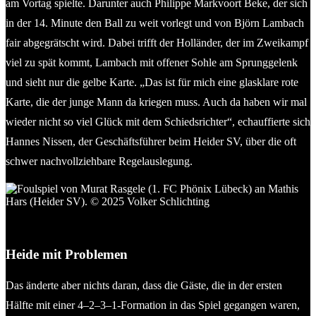
am Vortag spielte. Darunter auch Philippe Markvoort Beke, der sich
in der 14. Minute den Ball zu weit vorlegt und von Björn Lambach
fair abgegrätscht wird. Dabei trifft der Holländer, der im Zweikampf
viel zu spät kommt, Lambach mit offener Sohle am Sprunggelenk
und sieht nur die gelbe Karte. „Das ist für mich eine glasklare rote
Karte, die der junge Mann da kriegen muss. Auch da haben wir mal
wieder nicht so viel Glück mit dem Schiedsrichter“, echauffierte sich
Hannes Nissen, der Geschäftsführer beim Heider SV, über die oft
schwer nachvollziehbare Regelauslegung.
Foulspiel von Murat Rasgele (1. FC Phönix Lübeck) an Mathis
Hars (Heider SV). © 2025 Volker Schlichting
Heide mit Problemen
Das änderte aber nichts daran, dass die Gäste, die in der ersten
Hälfte mit einer 4–2–3–1-Formation in das Spiel gegangen waren,