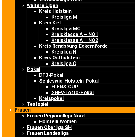
weitere Ligen
Kreis Holstein
Kreisliga M
Kreis Kiel
Kreisliga MO
Kreisklasse A – NO1
Kreisklasse A – NO2
Kreis Rendsburg-Eckernförde
Kreisliga N
Kreis Ostholstein
Kreisliga O
Pokal
DFB-Pokal
Schleswig-Holstein-Pokal
FLENS-CUP
SHFV-Lotto-Pokal
Kreispokal
Testspiel
Frauen
Frauen Regionalliga Nord
Holstein Women
Frauen Oberliga SH
Frauen Landesliga