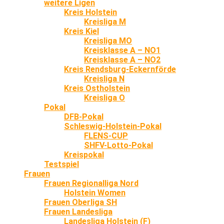
weitere Ligen
Kreis Holstein
Kreisliga M
Kreis Kiel
Kreisliga MO
Kreisklasse A – NO1
Kreisklasse A – NO2
Kreis Rendsburg-Eckernförde
Kreisliga N
Kreis Ostholstein
Kreisliga O
Pokal
DFB-Pokal
Schleswig-Holstein-Pokal
FLENS-CUP
SHFV-Lotto-Pokal
Kreispokal
Testspiel
Frauen
Frauen Regionalliga Nord
Holstein Women
Frauen Oberliga SH
Frauen Landesliga
Landesliga Holstein (F)