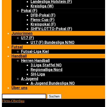
Landesliga Holstein (F)
Kreisliga (W)
Pokal (F)
DFB-Pokal (F)
Flens-Cup (F)
Kreispokal (F)
SHFV-LOTTO-Pokal (F)
Juniorinnen
U17 (F)
U17 (F) Bundesliga N/NO
Futsal
Futsal-Liga Kiel
Handball
Herren Handball
3.Liga Staffel NO
Regionalliga Nord
SH-Liga
A-Jugend
A-Jugend Bundesliga NO
Über uns
Suchen
Flens-Oberliga