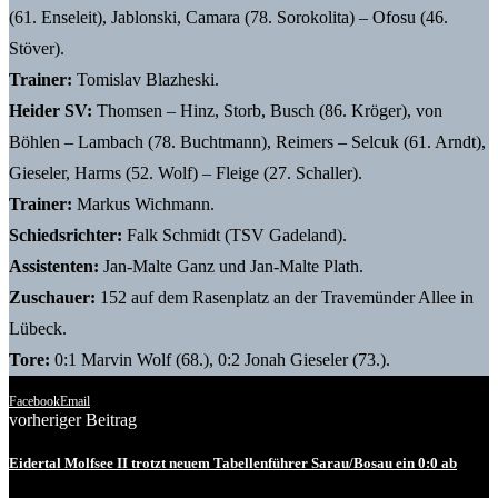
(61. Enseleit), Jablonski, Camara (78. Sorokolita) – Ofosu (46.
Stöver).
Trainer:
Tomislav Blazheski.
Heider SV:
Thomsen – Hinz, Storb, Busch (86. Kröger), von
Böhlen – Lambach (78. Buchtmann), Reimers – Selcuk (61. Arndt),
Gieseler, Harms (52. Wolf) – Fleige (27. Schaller).
Trainer:
Markus Wichmann.
Schiedsrichter:
Falk Schmidt (TSV Gadeland).
Assistenten:
Jan-Malte Ganz und Jan-Malte Plath.
Zuschauer:
152 auf dem Rasenplatz an der Travemünder Allee in
Lübeck.
Tore:
0:1 Marvin Wolf (68.), 0:2 Jonah Gieseler (73.).
Facebook
Email
vorheriger Beitrag
Eidertal Molfsee II trotzt neuem Tabellenführer Sarau/Bosau ein 0:0 ab