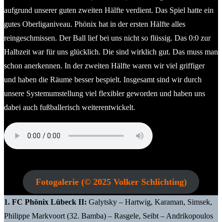
aufgrund unserer guten zweiten Hälfte verdient. Das Spiel hatte ein
gutes Oberliganiveau. Phönix hat in der ersten Hälfte alles
reingeschmissen. Der Ball lief bei uns nicht so flüssig. Das 0:0 zur
Halbzeit war für uns glücklich. Die sind wirklich gut. Das muss man
schon anerkennen. In der zweiten Hälfte waren wir viel griffiger
und haben die Räume besser bespielt. Insgesamt sind wir durch
unsere Systemumstellung viel flexibler geworden und haben uns
dabei auch fußballerisch weiterentwickelt.
Hannes Nissen (Geschäftsführer Heider SV Liga GmbH Heider
SV)
Fotogalerie (© 2025 Volker Schlichting)
1. FC Phönix Lübeck II:
Galytsky – Hartwig, Karaman, Simsek,
Philippe Markvoort (32. Bamba) – Rasgele, Seibt – Andrikopoulos